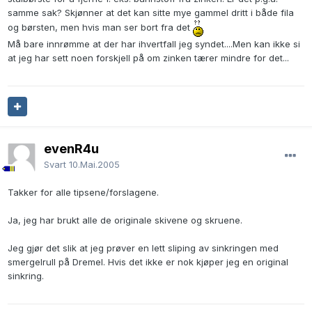
samme sak? Skjønner at det kan sitte mye gammel dritt i både fila
og børsten, men hvis man ser bort fra det
Må bare innrømme at der har ihvertfall jeg syndet....Men kan ikke si
at jeg har sett noen forskjell på om zinken tærer mindre for det...
evenR4u
Svart
10.Mai.2005
Takker for alle tipsene/forslagene.
Ja, jeg har brukt alle de originale skivene og skruene.
Jeg gjør det slik at jeg prøver en lett sliping av sinkringen med
smergelrull på Dremel. Hvis det ikke er nok kjøper jeg en original
sinkring.