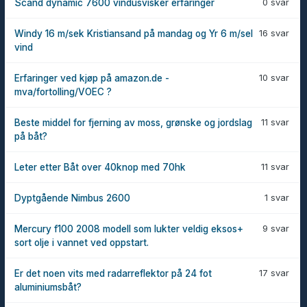
0 svar
Scand dynamic 7600 vindusvisker erfaringer
16 svar
Windy 16 m/sek Kristiansand på mandag og Yr 6 m/sel
vind
10 svar
Erfaringer ved kjøp på amazon.de -
mva/fortolling/VOEC ?
11 svar
Beste middel for fjerning av moss, grønske og jordslag
på båt?
11 svar
Leter etter Båt over 40knop med 70hk
1 svar
Dyptgående Nimbus 2600
9 svar
Mercury f100 2008 modell som lukter veldig eksos+
sort olje i vannet ved oppstart.
17 svar
Er det noen vits med radarreflektor på 24 fot
aluminiumsbåt?