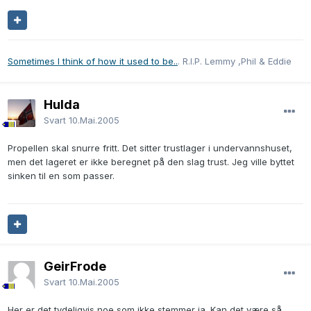
Sometimes I think of how it used to be..
. R.I.P. Lemmy ,Phil & Eddie
Hulda
Svart
10.Mai.2005
Propellen skal snurre fritt. Det sitter trustlager i undervannshuset,
men det lageret er ikke beregnet på den slag trust. Jeg ville byttet
sinken til en som passer.
GeirFrode
Svart
10.Mai.2005
Her er det tydeligvis noe som ikke stemmer ja. Kan det være så