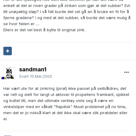
enkelt at det er noen grader på zinken som gjør at det subber? Evt.
litt unøyaktig støp? I så fall burde det vel gå an å bruke en fil for å
fjerne gradene? I og med at det subber, så burde det være mulig å
se hvor feilen er ....
Ellers er det vel best å bytte til original zink.
sandman1
Svart
10.Mai.2005
Har vært ute for at zinkring (pirat) ikke passet på seilbåtdrev, det
var rett og slett for langt ut aktover til propellens framkant, spikket
og kuttet litt, men det ultimate verktøy viste seg å være en
vinkelsliper med en såkalt "flapdisk" fikset problemet på no time,
men det er jo nokså klart at det ikke skal være slik piratdeler eller
ei.