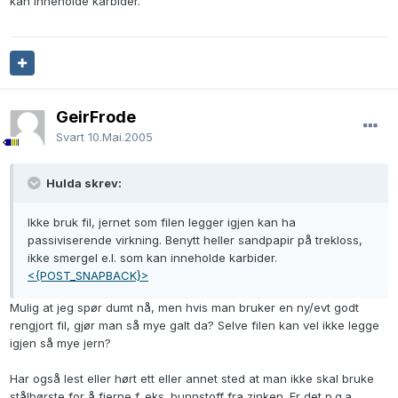
kan inneholde karbider.
GeirFrode
Svart
10.Mai.2005
Hulda skrev:
Ikke bruk fil, jernet som filen legger igjen kan ha
passiviserende virkning. Benytt heller sandpapir på trekloss,
ikke smergel e.l. som kan inneholde karbider.
<{POST_SNAPBACK}>
Mulig at jeg spør dumt nå, men hvis man bruker en ny/evt godt
rengjort fil, gjør man så mye galt da? Selve filen kan vel ikke legge
igjen så mye jern?
Har også lest eller hørt ett eller annet sted at man ikke skal bruke
stålbørste for å fjerne f. eks. bunnstoff fra zinken. Er det p.g.a.