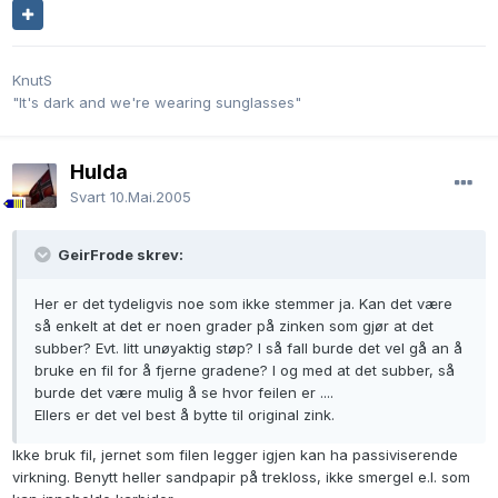
KnutS
"It's dark and we're wearing sunglasses"
Hulda
Svart
10.Mai.2005
GeirFrode skrev:
Her er det tydeligvis noe som ikke stemmer ja. Kan det være
så enkelt at det er noen grader på zinken som gjør at det
subber? Evt. litt unøyaktig støp? I så fall burde det vel gå an å
bruke en fil for å fjerne gradene? I og med at det subber, så
burde det være mulig å se hvor feilen er ....
Ellers er det vel best å bytte til original zink.
Ikke bruk fil, jernet som filen legger igjen kan ha passiviserende
virkning. Benytt heller sandpapir på trekloss, ikke smergel e.l. som