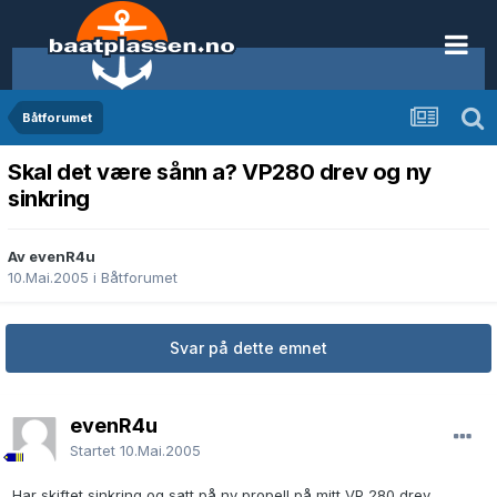
Båtforumet
Skal det være sånn a? VP280 drev og ny
sinkring
Av evenR4u
10.Mai.2005
i
Båtforumet
Svar på dette emnet
evenR4u
Startet
10.Mai.2005
Har skiftet sinkring og satt på ny propell på mitt VP 280 drev.