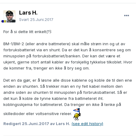
Lars H.
Svart
25.Juni.2017
For å si dette litt enkelt(?):
BM-1/BM-2 (eller andre battmetere) skal måle strøm inn og ut av
forbruksbatteriet via en shunt. Da er det kun å konsentrere seg om
minuspolen på forbruksbatteriet/banken. Der kan det være et
ukjent, gjerne stort antall kabler av forskjellig tykkelse tilkoblet. Hvor
de kommer fra, trenger en ikke å bry seg om.
Det en da gjør, er å løsne alle disse kablene og koble de til den ene
enden av shunten. Så trekker man en ny feit kabel mellom den
andre siden av shunten til minuspolen på forbruksbatteriet. Så er
det kun å koble de tynne kablene fra battmeteret iht.
koblingsskjema for battmeteret. Da trenger en ikke å tenke på
skilledioder eller voltsensitive releer.
Redigert
25.Juni.2017
av Lars H.
(see edit history)