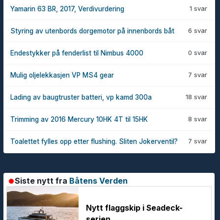
1 svar
Yamarin 63 BR, 2017, Verdivurdering
6 svar
Styring av utenbords dorgemotor på innenbords båt
0 svar
Endestykker på fenderlist til Nimbus 4000
7 svar
Mulig oljelekkasjen VP MS4 gear
18 svar
Lading av baugtruster batteri, vp kamd 300a
8 svar
Trimming av 2016 Mercury 10HK 4T til 15HK
7 svar
Toalettet fylles opp etter flushing. Sliten Jokerventil?
Siste nytt fra
Båtens Verden
Nytt flaggskip i Seadeck-
serien