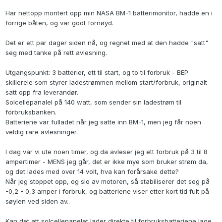
Har nettopp montert opp min NASA BM-1 batterimonitor, hadde en i
forrige båten, og var godt fornøyd.
Det er ett par dager siden nå, og regnet med at den hadde "satt"
seg med tanke på rett avlesning.
Utgangspunkt: 3 batterier, ett til start, og to til forbruk - BEP
skillerele som styrer ladestrømmen mellom start/forbruk, originalt
satt opp fra leverandør.
Solcellepanalel på 140 watt, som sender sin ladestrøm til
forbruksbanken.
Batteriene var fulladet når jeg satte inn BM-1, men jeg får noen
veldig rare avlesninger.
I dag var vi ute noen timer, og da avleser jeg ett forbruk på 3 til 8
ampertimer - MENS jeg går, det er ikke mye som bruker strøm da,
og det lades med over 14 volt, hva kan forårsake dette?
Når jeg stoppet opp, og slo av motoren, så stabiliserer det seg på
-0,2 - 0,3 amper i forbruk, og batteriene viser etter kort tid fult på
søylen ved siden av..
Kan det att solcellepanelet lader direkte til forbruksbatteriene lage