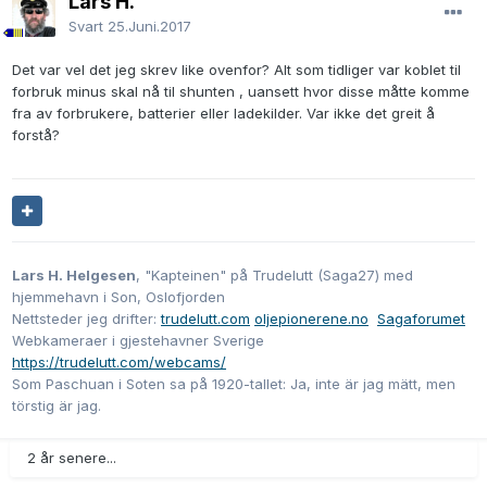
Lars H.
Svart
25.Juni.2017
Det var vel det jeg skrev like ovenfor? Alt som tidliger var koblet til
forbruk minus skal nå til shunten , uansett hvor disse måtte komme
fra av forbrukere, batterier eller ladekilder. Var ikke det greit å
forstå?
Lars H. Helgesen
, "Kapteinen" på Trudelutt (Saga27) med
hjemmehavn i Son, Oslofjorden
Nettsteder jeg drifter:
trudelutt.com
oljepionerene.no
Sagaforumet
Webkameraer i gjestehavner Sverige
https://trudelutt.com/webcams/
Som Paschuan i Soten sa på 1920-tallet: Ja, inte är jag mätt, men
törstig är jag.
2 år senere...