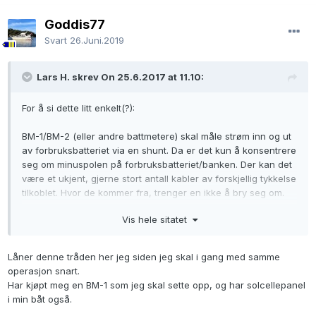
Goddis77
Svart
26.Juni.2019
Lars H. skrev On 25.6.2017 at 11.10:
For å si dette litt enkelt(?):
BM-1/BM-2 (eller andre battmetere) skal måle strøm inn og ut
av forbruksbatteriet via en shunt. Da er det kun å konsentrere
seg om minuspolen på forbruksbatteriet/banken. Der kan det
være et ukjent, gjerne stort antall kabler av forskjellig tykkelse
tilkoblet. Hvor de kommer fra, trenger en ikke å bry seg om.
Vis hele sitatet
Det en da gjør, er å løsne alle disse kablene og koble de til
den ene enden av shunten. Så trekker man en ny feit kabel
mellom den andre siden av shunten til minuspolen på
Låner denne tråden her jeg siden jeg skal i gang med samme
forbruksbatteriet. Så er det kun å koble de tynne kablene fra
operasjon snart.
battmeteret iht. koblingsskjema for battmeteret. Da trenger en
Har kjøpt meg en BM-1 som jeg skal sette opp, og har solcellepanel
ikke å tenke på skilledioder eller voltsensitive releer.
i min båt også.