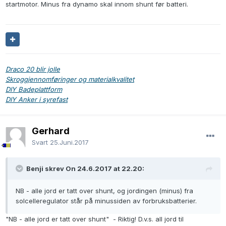
startmotor. Minus fra dynamo skal innom shunt før batteri.
Draco 20 blir jolle
Skroggjennomføringer og materialkvalitet
DIY Badeplattform
DIY Anker i syrefast
Gerhard
Svart
25.Juni.2017
Benji skrev On 24.6.2017 at 22.20:
NB - alle jord er tatt over shunt, og jordingen (minus) fra
solcelleregulator står på minussiden av forbruksbatterier.
"NB - alle jord er tatt over shunt" - Riktig! D.v.s. all jord til