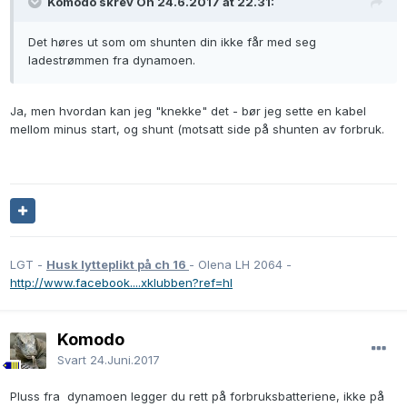
Komodo skrev On 24.6.2017 at 22.31:
Det høres ut som om shunten din ikke får med seg
ladestrømmen fra dynamoen.
Ja, men hvordan kan jeg "knekke" det - bør jeg sette en kabel
mellom minus start, og shunt (motsatt side på shunten av forbruk.
LGT -
Husk lytteplikt på ch 16
- Olena LH 2064 -
http://www.facebook....xklubben?ref=hl
Komodo
Svart
24.Juni.2017
Pluss fra dynamoen legger du rett på forbruksbatteriene, ikke på