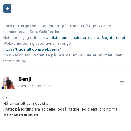
Lars H. Helgesen
, "Kapteinen" på Trudelutt (Saga27) med
hjemmehavn i Son, Oslofjorden
Nettsteder jeg drifter:
trudelutt.com
oljepionerene.no
Sagaforumet
Webkameraer i gjestehavner Sverige
https://trudelutt.com/webcams/
Som Paschuan i Soten sa på 1920-tallet: Ja, inte är jag mätt, men
törstig är jag.
Benji
Svart
25.Juni.2017
Løst.
Nå virker alt som det skal.
Flyttet på jording fra solcelle, også hadde jeg glemt jording fra
startbatteti til shunt.