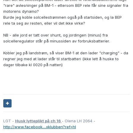
"rare" avlesninger på BM-1 - ettersom BEP rele får sine signaler fra
motorens dynamo?
Burde jeg koble solcellestrømmen også på startsiden, og la BEP
rele ta seg av resten, eller vil det ikke virke?
NB - alle jord er tatt over shunt, og jordingen (minus) fra
solcelleregulator står på minussiden av forbruksbatterier.
Kobler jeg på landstrøm, så viser BM-1 at den lader "charging" - da
regner jeg med at lader står til startbatteri (ikke lett å huske to
dager tilbake kl 0020 på natten)
LGT -
Husk lytteplikt på ch 16
- Olena LH 2064 -
http://www.facebook....xklubben?ref=hl