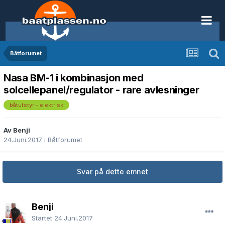
Båtforumet
Nasa BM-1 i kombinasjon med
solcellepanel/regulator - rare avlesninger
båtutstyr - elektrisk
Av Benji
24.Juni.2017
i
Båtforumet
Svar på dette emnet
Benji
Startet
24.Juni.2017