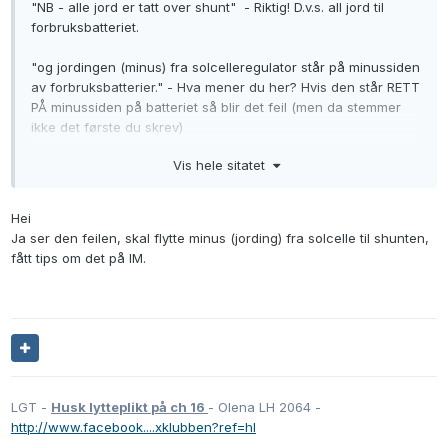
"NB - alle jord er tatt over shunt" - Riktig! D.v.s. all jord til
forbruksbatteriet.
"og jordingen (minus) fra solcelleregulator står på minussiden
av forbruksbatterier." - Hva mener du her? Hvis den står RETT
PÅ minussiden på batteriet så blir det feil (men da stemmer
ikke det første du skrev)
Vis hele sitatet
Sagt på en annen måte: Forbruks bankens minus skal bare
være koblet til shunten.
Hei
Gerhard
Ja ser den feilen, skal flytte minus (jording) fra solcelle til shunten,
fått tips om det på IM.
LGT -
Husk lytteplikt på ch 16
- Olena LH 2064 -
http://www.facebook....xklubben?ref=hl