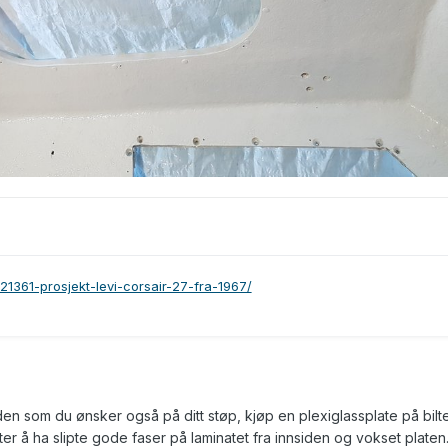
121361-prosjekt-levi-corsair-27-fra-1967/
iden som du ønsker også på ditt støp, kjøp en plexiglassplate på bilt
ter å ha slipte gode faser på laminatet fra innsiden og vokset platen