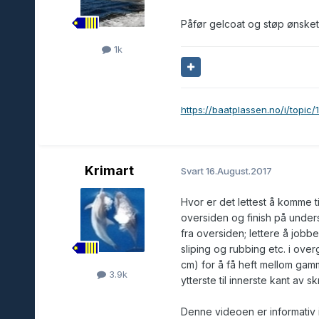
Påfør gelcoat og støp ønsket an
1k
https://baatplassen.no/i/topic
Krimart
Svart
16.August.2017
Hvor er det lettest å komme ti
oversiden og finish på undersi
fra oversiden; lettere å job
sliping og rubbing etc. i over
cm) for å få heft mellom gamme
3.9k
ytterste til innerste kant av s
Denne videoen er informativ i