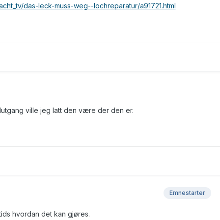
acht_tv/das-leck-muss-weg--lochreparatur/a91721.html
tgang ville jeg latt den være der den er.
Emnestarter
tids hvordan det kan gjøres.