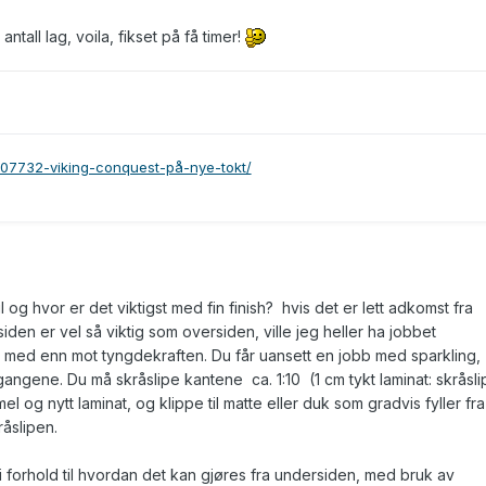
tall lag, voila, fikset på få timer!
/107732-viking-conquest-på-nye-tokt/
l og hvor er det viktigst med fin finish? hvis det er lett adkomst fra
den er vel så viktig som oversiden, ville jeg heller ha jobbet
be med enn mot tyngdekraften. Du får uansett en jobb med sparkling,
gangene. Du må skråslipe kantene ca. 1:10 (1 cm tykt laminat: skråsli
l og nytt laminat, og klippe til matte eller duk som gradvis fyller fra
kråslipen.
 forhold til hvordan det kan gjøres fra undersiden, med bruk av