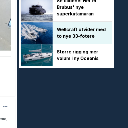
Se bildene: Her er
Brabus' nye
superkatamaran
Wellcraft utvider med
to nye 33-fotere
Større rigg og mer
volum i ny Oceanis
ema,
.