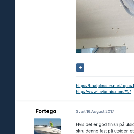
https://baatplassen.no/i/topic/
http://www.leviboats.com/EN/
Fortego
Svart
16.August.2017
Hvis det er god finish på uts
skru denne fast på utsiden et