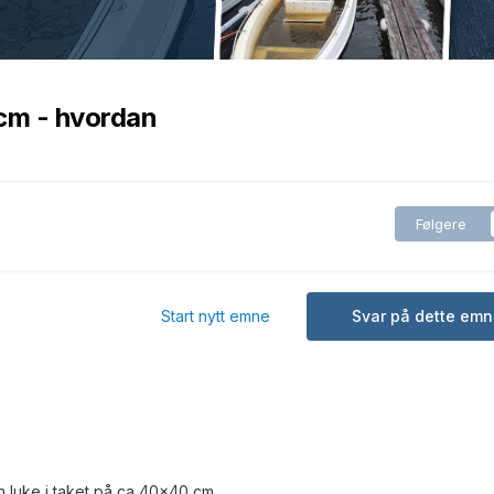
0cm - hvordan
Følgere
Start nytt emne
Svar på dette emn
 luke i taket på ca 40x40 cm...