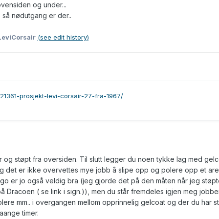
ovensiden og under...
.. så nødutgang er der..
LeviCorsair
(see edit history)
121361-prosjekt-levi-corsair-27-fra-1967/
er og støpt fra oversiden. Til slutt legger du noen tykke lag med gel
og det er ikke overvettes mye jobb å slipe opp og polere opp et are
tego er jo også veldig bra (jeg gjorde det på den måten når jeg støp
 på Dracoen ( se link i sign.)), men du står fremdeles igjen meg jobb
polere mm.. i overgangen mellom opprinnelig gelcoat og der du har s
aaange timer.