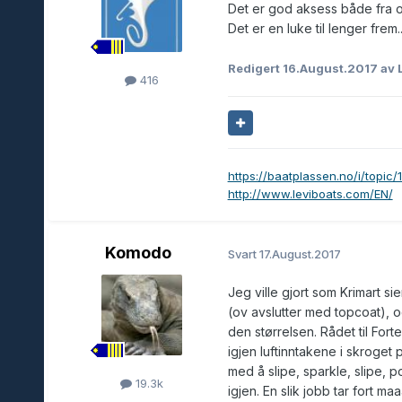
Det er god aksess både fra 
Det er en luke til lenger frem
Redigert
16.August.2017
av 
416
https://baatplassen.no/i/topic/
http://www.leviboats.com/EN/
Komodo
Svart
17.August.2017
Jeg ville gjort som Krimart si
(ov avslutter med topcoat), 
den størrelsen. Rådet til For
igjen luftinntakene i skroget
med å slipe, sparkle, slipe, 
19.3k
igjen. En slik jobb tar fort ma