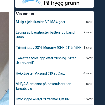
Vis emner
1 svar
Mulig oljelekkasjen VP MS4 gear
2 svar
Lading av baugtruster batteri, vp kamd
300a
3 svar
Trimming av 2016 Mercury 10HK 4T til 15HK
6 svar
Toalettet fylles opp etter flushing. Sliten
Jokerventil?
4 svar
Hekktrøster Viksund 310 st Cruz
1 svar
VHF/AIS antenne på daycruiser uten
targabøyle
1 svar
Hvor kjøpe oljerør til Yanmar Qm30?