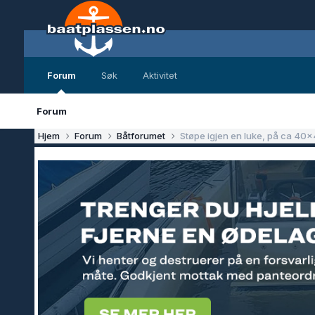
Forum
Søk
Aktivitet
Forum
Hjem
Forum
Båtforumet
Støpe igjen en luke, på ca 40