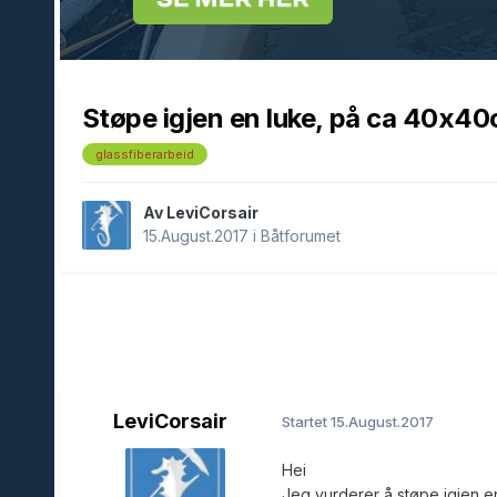
Støpe igjen en luke, på ca 40x4
glassfiberarbeid
Av LeviCorsair
15.August.2017
i
Båtforumet
LeviCorsair
Startet
15.August.2017
Hei
Jeg vurderer å støpe igjen en