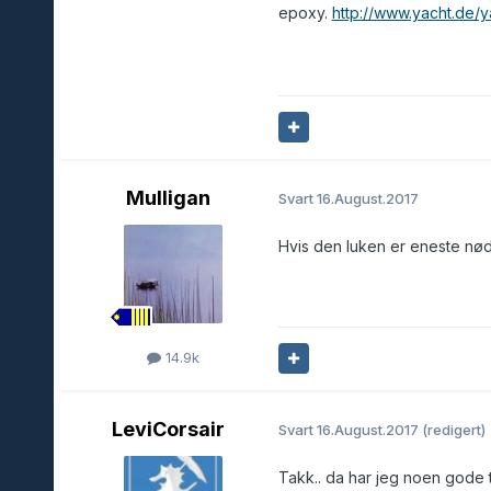
epoxy.
http://www.yacht.de/y
Mulligan
Svart
16.August.2017
Hvis den luken er eneste nødu
14.9k
LeviCorsair
Svart
16.August.2017
(redigert)
Takk.. da har jeg noen gode 