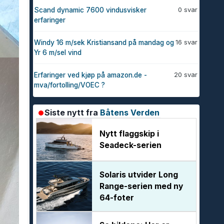
0 svar
Scand dynamic 7600 vindusvisker
erfaringer
16 svar
Windy 16 m/sek Kristiansand på mandag og
Yr 6 m/sel vind
20 svar
Erfaringer ved kjøp på amazon.de -
mva/fortolling/VOEC ?
Siste nytt fra
Båtens Verden
Nytt flaggskip i
Seadeck-serien
Solaris utvider Long
Range-serien med ny
64-foter