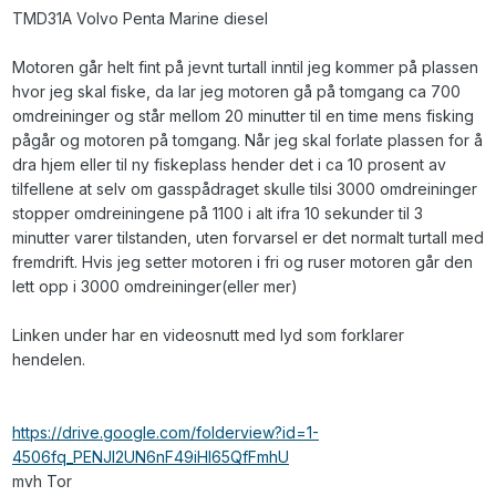
TMD31A Volvo Penta Marine diesel
Motoren går helt fint på jevnt turtall inntil jeg kommer på plassen
hvor jeg skal fiske, da lar jeg motoren gå på tomgang ca 700
omdreininger og står mellom 20 minutter til en time mens fisking
pågår og motoren på tomgang. Når jeg skal forlate plassen for å
dra hjem eller til ny fiskeplass hender det i ca 10 prosent av
tilfellene at selv om gasspådraget skulle tilsi 3000 omdreininger
stopper omdreiningene på 1100 i alt ifra 10 sekunder til 3
minutter varer tilstanden, uten forvarsel er det normalt turtall med
fremdrift. Hvis jeg setter motoren i fri og ruser motoren går den
lett opp i 3000 omdreininger(eller mer)
Linken under har en videosnutt med lyd som forklarer
hendelen.
https://drive.google.com/folderview?id=1-
4506fq_PENJl2UN6nF49iHl65QfFmhU
mvh Tor