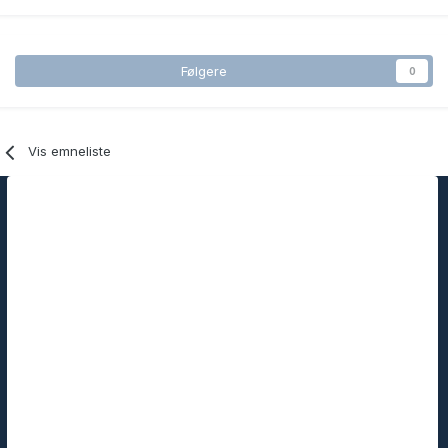
Følgere
0
Vis emneliste