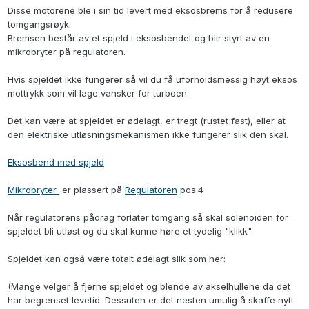
Disse motorene ble i sin tid levert med eksosbrems for å redusere
tomgangsrøyk.
Bremsen består av et spjeld i eksosbendet og blir styrt av en
mikrobryter på regulatoren.
Hvis spjeldet ikke fungerer så vil du få uforholdsmessig høyt eksos
mottrykk som vil lage vansker for turboen.
Det kan være at spjeldet er ødelagt, er tregt (rustet fast), eller at
den elektriske utløsningsmekanismen ikke fungerer slik den skal.
Eksosbend med spjeld
Mikrobryter
er plassert på
Regulatoren
pos.4
Når regulatorens pådrag forlater tomgang så skal solenoiden for
spjeldet bli utløst og du skal kunne høre et tydelig "klikk".
Spjeldet kan også være totalt ødelagt slik som her:
(Mange velger å fjerne spjeldet og blende av akselhullene da det
har begrenset levetid. Dessuten er det nesten umulig å skaffe nytt