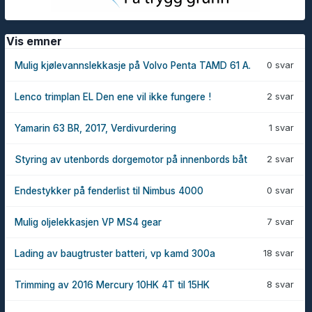
Vis emner
0 svar
Mulig kjølevannslekkasje på Volvo Penta TAMD 61 A.
2 svar
Lenco trimplan EL Den ene vil ikke fungere !
1 svar
Yamarin 63 BR, 2017, Verdivurdering
2 svar
Styring av utenbords dorgemotor på innenbords båt
0 svar
Endestykker på fenderlist til Nimbus 4000
7 svar
Mulig oljelekkasjen VP MS4 gear
18 svar
Lading av baugtruster batteri, vp kamd 300a
8 svar
Trimming av 2016 Mercury 10HK 4T til 15HK