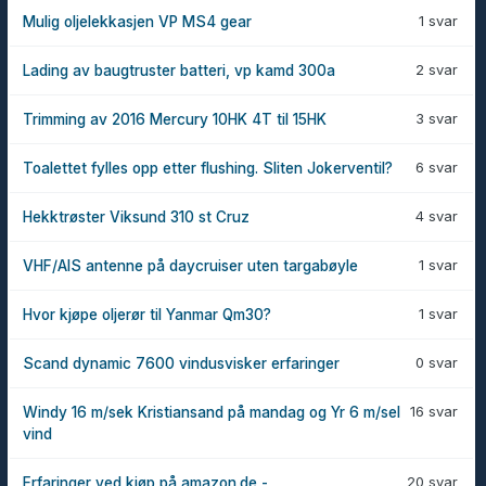
1 svar
Mulig oljelekkasjen VP MS4 gear
2 svar
Lading av baugtruster batteri, vp kamd 300a
3 svar
Trimming av 2016 Mercury 10HK 4T til 15HK
6 svar
Toalettet fylles opp etter flushing. Sliten Jokerventil?
4 svar
Hekktrøster Viksund 310 st Cruz
1 svar
VHF/AIS antenne på daycruiser uten targabøyle
1 svar
Hvor kjøpe oljerør til Yanmar Qm30?
0 svar
Scand dynamic 7600 vindusvisker erfaringer
16 svar
Windy 16 m/sek Kristiansand på mandag og Yr 6 m/sel
vind
20 svar
Erfaringer ved kjøp på amazon.de -