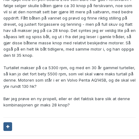
følge selger skulle båten gjøre ca 30 knop på ferskvann, noe som
vil si at den normalt sett bør gjøre litt mere på saltvann, med bedre
oppdrift. Fått båten på vannet og prøvd og finne riktig stilling på
drevet, og justert forgassere og tenning - men på full skuv og flatt
hav så makser jeg på ca 28 knop. Det syntes jeg er veldig lite på en
såpass lett og spiss båt, og ut i fra det jeg leser i gamle tråder, så
gjør disse båtene masse knop med relativt beskjedne motorer. Så
også på en helt lik båt tidligere, med samme motor i, og han oppga
den til 35 knop.
Turtallet makser på ca 5300 rpm, og med en 30 år gammel turteller,
så kan jo det fort bety 5500 rpm, som vel skal være maks turtall på
denne. Motoren som står i er en Volvo Penta AQ145B, og de skal vel
yte rundt 130 hk?
Bør jeg prøve en ny propell, eller er det faktisk bare slik at denne
kombinasjonen gir maks 28 knop?