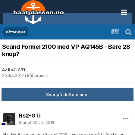
Båtforumet
Scand Formel 2100 med VP AQ145B - Bare 28
knop?
Av Rs2-GTi
20.Juli.2019
i
Båtforumet
Svar på dette emnet
Rs2-GTi
Startet
20.Juli.2019
Har kjøpt med en pen Scand 2100 som bare har gått i ferskvann. I