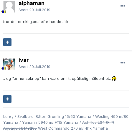
alphaman
Svart
20.Juli.2019
tror det er riktig.bestefar hadde slik
ivar
Svart
20.Juli.2019
.. og "annonseknop" kan være en litt upålitelig måleenhet..
Lurøy / Svalbard. Båter: Gromling 15/60 Yamaha / Wesling 490 m/80
Yamaha / Yamarin 5940 m/ F115 Yamaha /
Achilles LS4 (RIP)
Aquaquick MS265
West Commando 270 m/ 4hk Yamaha