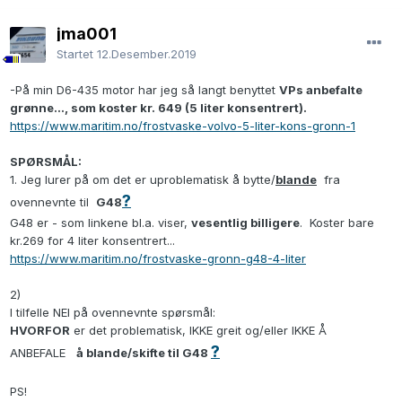
jma001
Startet
12.Desember.2019
-På min D6-435 motor har jeg så langt benyttet
VPs anbefalte
grønne..., som koster kr. 649 (5 liter konsentrert).
https://www.maritim.no/frostvaske-volvo-5-liter-kons-gronn-1
SPØRSMÅL:
1. Jeg lurer på om det er uproblematisk å bytte/
blande
fra
?
ovennevnte til
G48
G48 er - som linkene bl.a. viser,
vesentlig billigere
. Koster bare
kr.269 for 4 liter konsentrert...
https://www.maritim.no/frostvaske-gronn-g48-4-liter
2)
I tilfelle NEI på ovennevnte spørsmål:
HVORFOR
er det problematisk, IKKE greit og/eller IKKE Å
?
ANBEFALE
å blande/skifte til G48
PS!