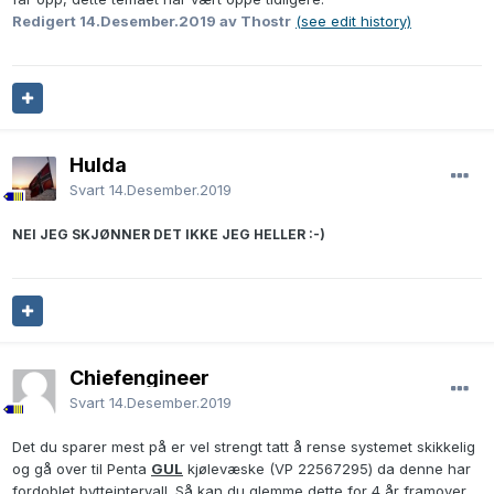
Redigert
14.Desember.2019
av Thostr
(see edit history)
Hulda
Svart
14.Desember.2019
NEI JEG SKJØNNER DET IKKE JEG HELLER :-)
Chiefengineer
Svart
14.Desember.2019
Det du sparer mest på er vel strengt tatt å rense systemet skikkelig
og gå over til Penta
GUL
kjølevæske (VP 22567295) da denne har
fordoblet bytteintervall. Så kan du glemme dette for 4 år framover.