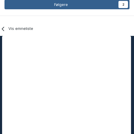
Følgere
2
Vis emneliste