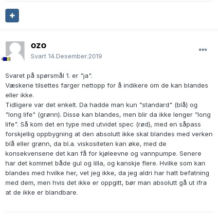
ozo
Svart
14.Desember.2019
Svaret på spørsmål 1. er "ja".
Væskene tilsettes farger nettopp for å indikere om de kan blandes
eller ikke.
Tidligere var det enkelt. Da hadde man kun "standard" (blå) og
"long life" (grønn). Disse kan blandes, men blir da ikke lenger "long
life". Så kom det en type med utvidet spec (rød), med en såpass
forskjellig oppbygning at den absolutt ikke skal blandes med verken
blå eller grønn, da bl.a. viskositeten kan øke, med de
konsekvensene det kan få for kjøleevne og vannpumpe. Senere
har det kommet både gul og lilla, og kanskje flere. Hvilke som kan
blandes med hvilke her, vet jeg ikke, da jeg aldri har hatt befatning
med dem, men hvis det ikke er oppgitt, bør man absolutt gå ut ifra
at de ikke er blandbare.