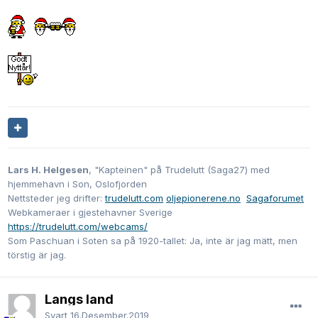
Lars H. Helgesen
, "Kapteinen" på Trudelutt (Saga27) med
hjemmehavn i Son, Oslofjorden
Nettsteder jeg drifter:
trudelutt.com
oljepionerene.no
Sagaforumet
Webkameraer i gjestehavner Sverige
https://trudelutt.com/webcams/
Som Paschuan i Soten sa på 1920-tallet: Ja, inte är jag mätt, men
törstig är jag.
Langs land
Svart
16.Desember.2019