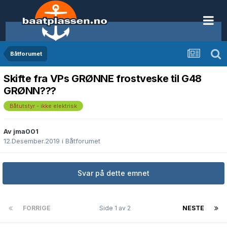
Båtforumet
Skifte fra VPs GRØNNE frostveske til G48
GRØNN???
Båtutstyr - ikke elektrisk
Av jma001
12.Desember.2019
i
Båtforumet
Svar på dette emnet
FORRIGE
Side 1 av 2
NESTE