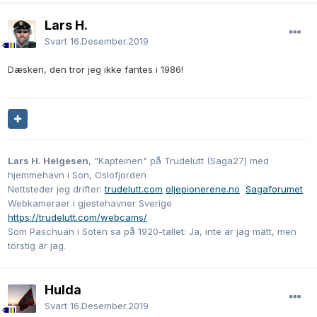
Lars H.
Svart
16.Desember.2019
Dæsken, den tror jeg ikke fantes i 1986!
Lars H. Helgesen
, "Kapteinen" på Trudelutt (Saga27) med
hjemmehavn i Son, Oslofjorden
Nettsteder jeg drifter:
trudelutt.com
oljepionerene.no
Sagaforumet
Webkameraer i gjestehavner Sverige
https://trudelutt.com/webcams/
Som Paschuan i Soten sa på 1920-tallet: Ja, inte är jag mätt, men
törstig är jag.
Hulda
Svart
16.Desember.2019