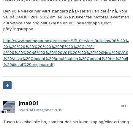
Den gule væska har vært standard på D-serien i en del år nå, kom
vel på D4/D6 i 2011-2012 om jeg ikke husker feil. Motorer levert med
gul væske som originalt skal ha en gul indikatorlapp rundt
påfyllingstroppa.
http://www.marinepartsexpress.com/VP_Service_Bulletins/98%20%
20%20%20%20%20%20%20PB%20%20G-P18-
4%20%20%20N5%20%20%20V01%20%20%20%20New%20VCS
%20Volvo%20Coolant%20Specification%20Coolant%20for%20all
%20diesel%20engines.pdf
jma001
Svart
14.Desember.2019
Tusen takk skal alle ha, som har delt sin kunnskap og/eller erfaring.