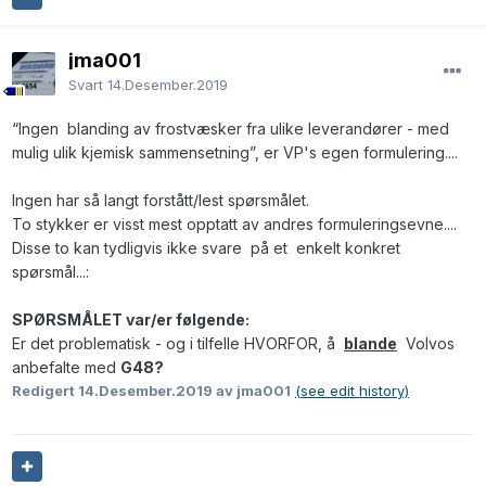
jma001
Svart
14.Desember.2019
“Ingen
blanding av frostvæsker fra ulike leverandører - med
mulig ulik kjemisk sammensetning”, er VP's egen formulering....
Ingen har så langt forstått/lest spørsmålet.
To stykker er visst mest opptatt av andres formuleringsevne....
Disse to kan tydligvis ikke svare på et enkelt konkret
spørsmål...:
SPØRSMÅLET
var/er følgende:
Er det problematisk - og i tilfelle HVORFOR, å
blande
Volvos
anbefal
te med
G48?
Redigert
14.Desember.2019
av jma001
(see edit history)