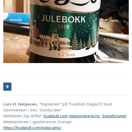
Lars H. Helgesen
, "Kapteinen" på Trudelutt (Saga27) med
hjemmehavn i Son, Oslofjorden
Nettsteder jeg drifter:
trudelutt.com
oljepionerene.no
Sagaforumet
Webkameraer i gjestehavner Sverige
https://trudelutt.com/webcams/