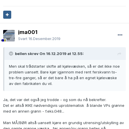
jma001
Svart
16.Desember.2019
bellen skrev On 16.12.2019 at 12.55:
Men skal trådstarter skifte all kjølevæsken, så er det ikke noe
problem uansett. Bare kjør igjennom med rent ferskvann to-
tre-fire ganger, så er det bare å ha på en egnet kjølevæske
av den fabrikaten du vil.
Ja, det var det også jeg trodde - og som du nå bekrefter.
Det er altså IKKE nødvendigvis uproblematisk å blande VPs grønne
med en annen grønn - f.eks.G48...
Man MÅ/BØR altså uansett kjøre en grundig utrensing/utskylling av
den gamle grønne væska, før annen/ny grønn helles på.