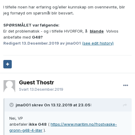
I tilfelle noen har erfaring og/eller kunnskap om ovennevnte, blir
jeg fornøyd om spørsmål blir besvart
.
SPØRSMÅLET var følgende:
Er det problematisk - og i tilfelle HVORFOR, å
blande
Volvos
anbefalte med
G48?
Redigert
13.Desember.2019
av jma001
(see edit history)
Guest Thostr
Svart
13.Desember.2019
jma001 skrev On 13.12.2019 at 23.05:
Nei, VP
anbefaler
ikke G48
(
https://www.maritim.no/frostvaske-
gronn-g48-4-liter
).