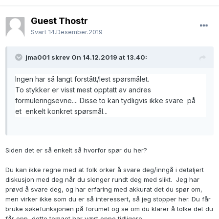
Guest Thostr
Svart
14.Desember.2019
jma001 skrev On 14.12.2019 at 13.40:
Ingen har så langt forstått/lest spørsmålet.
To stykker er visst mest opptatt av andres
formuleringsevne.... Disse to kan tydligvis ikke svare på
et enkelt konkret spørsmål...
Siden det er så enkelt så hvorfor spør du her?
Du kan ikke regne med at folk orker å svare deg/inngå i detaljert
diskusjon med deg når du slenger rundt deg med slikt. Jeg har
prøvd å svare deg, og har erfaring med akkurat det du spør om,
men virker ikke som du er så interessert, så jeg stopper her. Du får
bruke søkefunksjonen på forumet og se om du klarer å tolke det du
får opp, dette temaet har vært oppe tidligere.