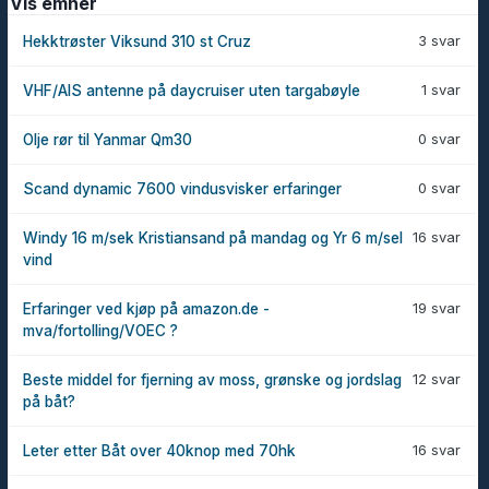
Vis emner
3 svar
Hekktrøster Viksund 310 st Cruz
1 svar
VHF/AIS antenne på daycruiser uten targabøyle
0 svar
Olje rør til Yanmar Qm30
0 svar
Scand dynamic 7600 vindusvisker erfaringer
16 svar
Windy 16 m/sek Kristiansand på mandag og Yr 6 m/sel
vind
19 svar
Erfaringer ved kjøp på amazon.de -
mva/fortolling/VOEC ?
12 svar
Beste middel for fjerning av moss, grønske og jordslag
på båt?
16 svar
Leter etter Båt over 40knop med 70hk