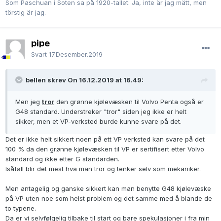
Som Paschuan i Soten sa på 1920-tallet: Ja, inte är jag mätt, men
törstig är jag.
pipe
Svart
17.Desember.2019
bellen skrev On 16.12.2019 at 16.49:
Men jeg
tror
den grønne kjølevæsken til Volvo Penta også er
G48 standard. Understreker "tror" siden jeg ikke er helt
sikker, men et VP-verksted burde kunne svare på det.
Det er ikke helt sikkert noen på ett VP verksted kan svare på det
100 % da den grønne kjølevæsken til VP er sertifisert etter Volvo
standard og ikke etter G standarden.
Isåfall blir det mest hva man tror og tenker selv som mekaniker.
Men antagelig og ganske sikkert kan man benytte G48 kjølevæske
på VP uten noe som helst problem og det samme med å blande de
to typene.
Da er vi selvfølgelig tilbake til start og bare spekulasjoner i fra min