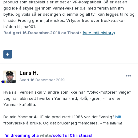
produkt som eksplisitt sier at det er VP-kompatibelt. Så er det en
god ide å skylle gjennom varmeveksler o.a. med ferskvann ifm
bytte, og voila så er det ingen dilemma og all tvil kan legges til ro og
til side. Fredlig grønn jul ønskes. Vi lyser fred over froskvæske-
tråden til jma001.
Redigert
16.Desember.2019
av Thostr
(see edit history)
Lars H.
Svart
16.Desember.2019
Hva i all verden skal vi andre som ikke har "Volvo-motorer" velge?
Jeg har aldri sett hverken Yanmar-rød, -blå, -grøn, -lilla eller
Yanmar kufiolilla.
Da min Yanmar 4JHE ble produsert i 1986 var det "vanlig"
blå
frostvæske å bruke. Og det bruker jeg fremdeles, - fra
!
Biltema
I'm dreaming of a
white
/colorful Christmas!