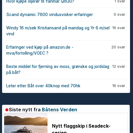
1 svar
Hvor kjøpe oljerør til Yanmar Qm30?
0 svar
Scand dynamic 7600 vindusvisker erfaringer
16 svar
Windy 16 m/sek Kristiansand på mandag og Yr 6 m/sel
vind
20 svar
Erfaringer ved kjøp på amazon.de -
mva/fortolling/VOEC ?
12 svar
Beste middel for fjerning av moss, grønske og jordslag
på båt?
16 svar
Leter etter Båt over 40knop med 70hk
Siste nytt fra
Båtens Verden
Nytt flaggskip i Seadeck-
serien