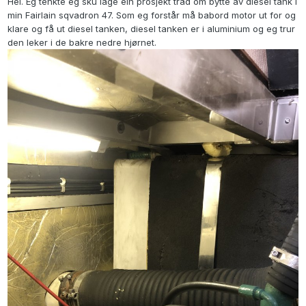
Hei. Eg tenkte eg sku lage ein prosjekt tråd om bytte av diesel tank i
min Fairlain sqvadron 47. Som eg forstår må babord motor ut for og
klare og få ut diesel tanken, diesel tanken er i aluminium og eg trur
den leker i de bakre nedre hjørnet.