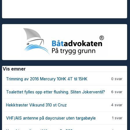
Vis emner
0 svar
Trimming av 2016 Mercury 10HK 4T til 15HK
6 svar
Toalettet fylles opp etter flushing. Sliten Jokerventil?
4 svar
Hekktrøster Viksund 310 st Cruz
1 svar
VHF/AIS antenne på daycruiser uten targabøyle