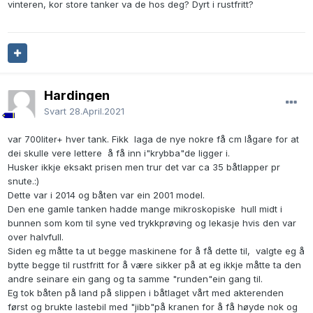
vinteren, kor store tanker va de hos deg? Dyrt i rustfritt?
Hardingen
Svart
28.April.2021
var 700liter+ hver tank. Fikk laga de nye nokre få cm lågare for at
dei skulle vere lettere å få inn i"krybba"de ligger i.
Husker ikkje eksakt prisen men trur det var ca 35 båtlapper pr
snute.:)
Dette var i 2014 og båten var ein 2001 model.
Den ene gamle tanken hadde mange mikroskopiske hull midt i
bunnen som kom til syne ved trykkprøving og lekasje hvis den var
over halvfull.
Siden eg måtte ta ut begge maskinene for å få dette til, valgte eg å
bytte begge til rustfritt for å være sikker på at eg ikkje måtte ta den
andre seinare ein gang og ta samme "runden"ein gang til.
Eg tok båten på land på slippen i båtlaget vårt med akterenden
først og brukte lastebil med "jibb"på kranen for å få høyde nok og