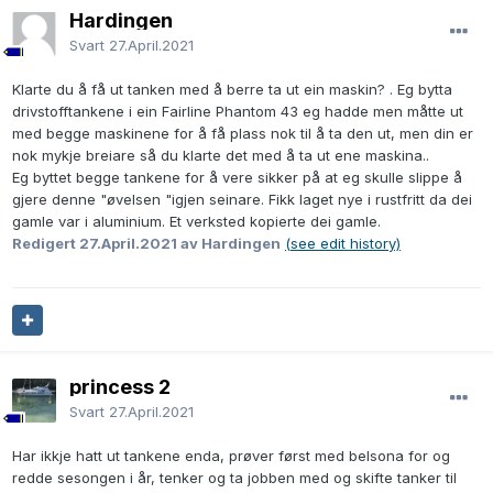
Hardingen
Svart
27.April.2021
Klarte du å få ut tanken med å berre ta ut ein maskin? . Eg bytta
drivstofftankene i ein Fairline Phantom 43 eg hadde men måtte ut
med begge maskinene for å få plass nok til å ta den ut, men din er
nok mykje breiare så du klarte det med å ta ut ene maskina..
Eg byttet begge tankene for å vere sikker på at eg skulle slippe å
gjere denne "øvelsen "igjen seinare. Fikk laget nye i rustfritt da dei
gamle var i aluminium. Et verksted kopierte dei gamle.
Redigert
27.April.2021
av Hardingen
(see edit history)
princess 2
Svart
27.April.2021
Har ikkje hatt ut tankene enda, prøver først med belsona for og
redde sesongen i år, tenker og ta jobben med og skifte tanker til