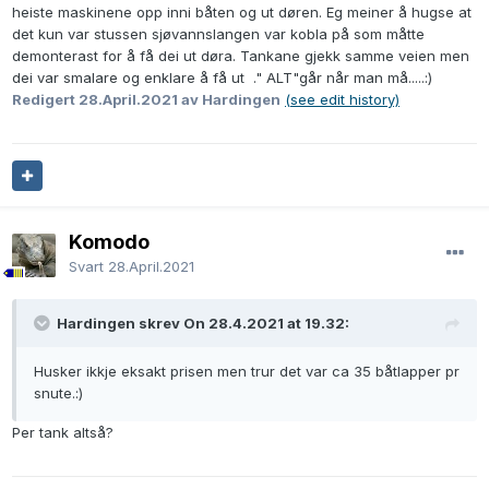
heiste maskinene opp inni båten og ut døren. Eg meiner å hugse at
det kun var stussen sjøvannslangen var kobla på som måtte
demonterast for å få dei ut døra. Tankane gjekk samme veien men
dei var smalare og enklare å få ut ." ALT"går når man må.....:)
Redigert
28.April.2021
av Hardingen
(see edit history)
Komodo
Svart
28.April.2021
Hardingen skrev On 28.4.2021 at 19.32:
Husker ikkje eksakt prisen men trur det var ca 35 båtlapper pr
snute.:)
Per tank altså?