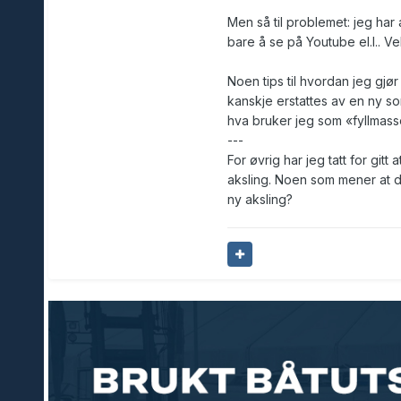
Men så til problemet: jeg har a
bare å se på Youtube el.l.. Ve
Noen tips til hvordan jeg gjø
kanskje erstattes av en ny s
hva bruker jeg som «fyllmas
---
For øvrig har jeg tatt for gitt
aksling. Noen som mener at det
ny aksling?