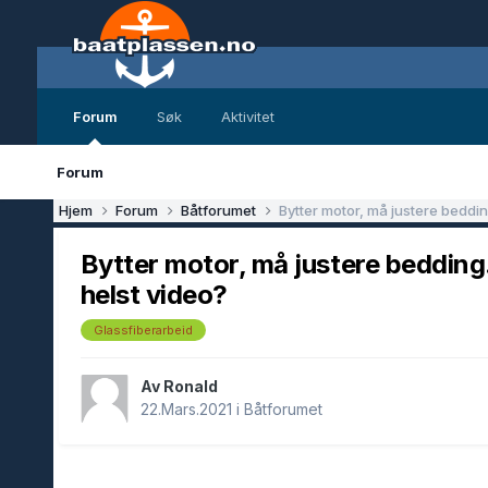
Forum
Søk
Aktivitet
Forum
Hjem
Forum
Båtforumet
Bytter motor, må justere bedding
Bytter motor, må justere bedding.
helst video?
Glassfiberarbeid
Av Ronald
22.Mars.2021
i
Båtforumet