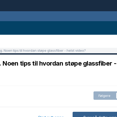
. Noen tips til hvordan støpe glassfiber - helst video?
 Noen tips til hvordan støpe glassfiber -
Følgere