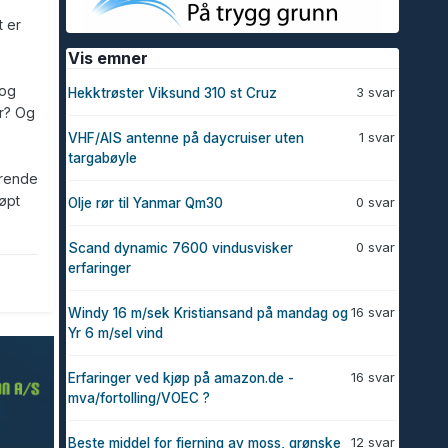
t er
Vis emner
 og
3 svar
Hekktrøster Viksund 310 st Cruz
er? Og
1 svar
VHF/AIS antenne på daycruiser uten
targabøyle
terende
jøpt
0 svar
Olje rør til Yanmar Qm30
0 svar
Scand dynamic 7600 vindusvisker
erfaringer
16 svar
Windy 16 m/sek Kristiansand på mandag og
Yr 6 m/sel vind
16 svar
Erfaringer ved kjøp på amazon.de -
mva/fortolling/VOEC ?
12 svar
Beste middel for fjerning av moss, grønske