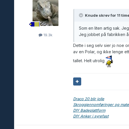
Knude skrev for 11 time
Som en liten artig sak. Jeg
Jeg jobbet på fabrikken å
19.3k
Dette i seg selv sier jo noe 
av en Polar, og ikke lenge e
tallet. Helt utrolig
Draco 20 blir jolle
Skroggjennomføringer og materi
DIY Badeplattform
DIY Anker i syrefast