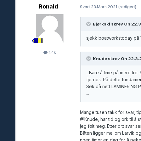
Ronald
Svart
23.Mars.2021
(redigert)
Bjørkski skrev On 22.3
sjekk boatworkstoday på
1.4k
Knude skrev On 22.3.2
...Bare å lime på mere tre
fjernes. På dette fundamen
Søk på nett LAMINERING PO
...
Mange tusen takk for svar, ti
@Knude
, har tid og ork til å 
jeg følt meg. Etter ditt svar 
Båten ligger mellom Larvik o
noen timer en dag for å peke 