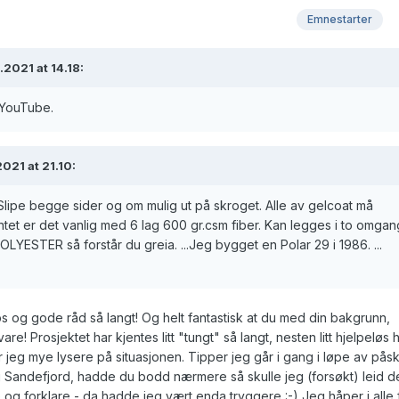
Emnestarter
.2021 at 14.18:
 YouTube.
021 at 21.10:
. Slipe begge sider og om mulig ut på skroget. Alle av gelcoat må
tet er det vanlig med 6 lag 600 gr.csm fiber. Kan legges i to omgan
LYESTER så forstår du greia. ...
Jeg bygget en Polar 29 i 1986. ...
ps og gode råd så langt! Og helt fantastisk at du med din bakgrunn,
svare! Prosjektet har kjentes litt "tungt" så langt, nesten litt hjelpeløs 
ser jeg mye lysere på situasjonen. Tipper jeg går i gang i løpe av påsk
g Sandefjord, hadde du bodd nærmere så skulle jeg (forsøkt) leid d
og forklare - da hadde jeg vært enda tryggere :-) Jeg håper i alle f