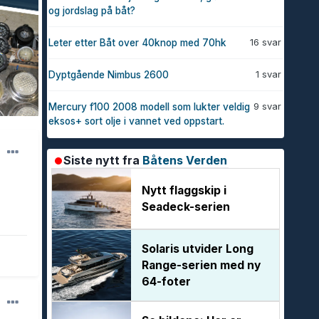
og jordslag på båt?
16 svar
Leter etter Båt over 40knop med 70hk
1 svar
Dyptgående Nimbus 2600
9 svar
Mercury f100 2008 modell som lukter veldig
eksos+ sort olje i vannet ved oppstart.
Siste nytt fra
Båtens Verden
Nytt flaggskip i
Seadeck-serien
Solaris utvider Long
Range-serien med ny
64-foter