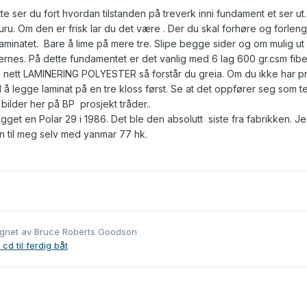
e ser du fort hvordan tilstanden på treverk inni fundament et ser ut.
ru. Om den er frisk lar du det være . Der du skal forhøre og forlen
aminatet. Bare å lime på mere tre. Slipe begge sider og om mulig ut
jernes. På dette fundamentet er det vanlig med 6 lag 600 gr.csm fibe
å nett LAMINERING POLYESTER så forstår du greia. Om du ikke har p
ved å legge laminat på en tre kloss først. Se at det oppfører seg som te
bilder her på BP prosjekt tråder..
ygget en Polar 29 i 1986. Det ble den absolutt siste fra fabrikken. J
en til meg selv med yanmar 77 hk.
egnet av Bruce Roberts Goodson
cd til ferdig båt