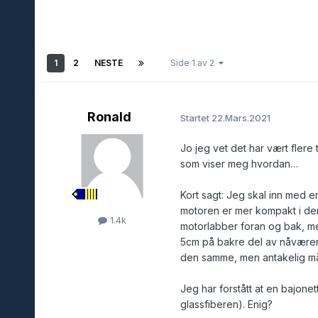
1
2
NESTE
Side 1 av 2
Ronald
Startet
22.Mars.2021
Jo jeg vet det har vært flere 
som viser meg hvordan…
Kort sagt: Jeg skal inn med 
motoren er mer kompakt i den
1.4k
motorlabber foran og bak, me
5cm på bakre del av nåværen
den samme, men antakelig må
Jeg har forstått at en bajone
glassfiberen). Enig?