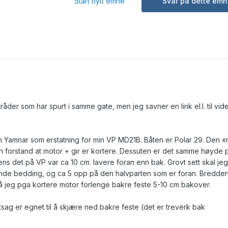
Start nytt emne
Svar på dette emn
tråder som har spurt i samme gate, men jeg savner en link el.l. til vid
en Yamnar som erstatning for min VP MD21B. Båten er Polar 29. Den 
 forstand at motor + gir er kortere. Dessuten er det samme høyde 
ns det på VP var ca 10 cm. lavere foran enn bak. Grovt sett skal je
de bedding, og ca 5 opp på den halvparten som er foran. Bredden
 jeg pga kortere motor forlenge bakre feste 5-10 cm bakover.
ttsag er egnet til å skjære ned bakre feste (det er treverk bak