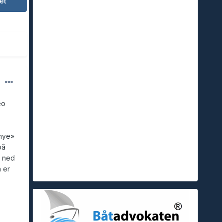
et
eo
«nye»
på
g ned
 er