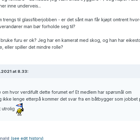
r her inne underveis...
m trengs til glassfiberjobben - er det sånt man får kjøpt omtrent hvo
leverandører man bør forholde seg til?
tt bruke furu er ok? Jeg har en kamerat med skog, og han har eikest
 eller spiller det mindre rolle?
2021 at 8.33:
oe om hvor verdifullt dette forumet er! Et medlem har spørsmål om
g ikke lenge etterpå kommer det svar fra en båtbygger som jobbet 
t utrolig
onald
(see edit history)