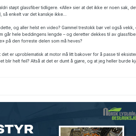
ldri støpt glassfiber tidligere. «Alle» sier at det ikke er noen sak, de
l, så enkelt var det kanskje ikke…
r dette, og aller helst en video? Gammel trestokk bør vel også vekk,
om går hele beddingens lengde – og deretter dekkes til av glassfib
se» på den forreste delen som må heves?
 at det er uproblematisk at motor må litt bakover for å passe til eksis
 blir helt feil? Altså at det er dumt å gjøre, og at jeg heller burde k