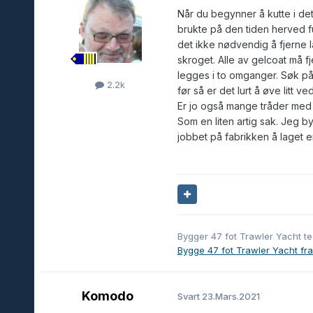
Når du begynner å kutte i dett
brukte på den tiden herved fu
det ikke nødvendig å fjerne l
skroget. Alle av gelcoat må f
legges i to omganger. Søk p
2.2k
før så er det lurt å øve litt 
Er jo også mange tråder med 
Som en liten artig sak. Jeg b
jobbet på fabrikken å laget 
Bygger 47 fot Trawler Yacht t
Bygge 47 fot Trawler Yacht fra 
Komodo
Svart
23.Mars.2021