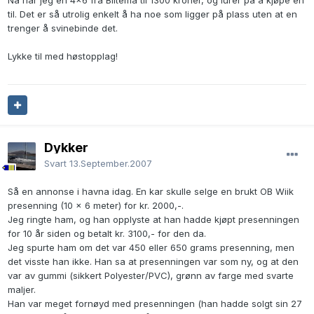
Nå har jeg en 4x6 fra Biltema til 1300 kroner, og lurer på å kjøpe en
til. Det er så utrolig enkelt å ha noe som ligger på plass uten at en
trenger å svinebinde det.
Lykke til med høstopplag!
Dykker
Svart
13.September.2007
Så en annonse i havna idag. En kar skulle selge en brukt OB Wiik
presenning (10 x 6 meter) for kr. 2000,-.
Jeg ringte ham, og han opplyste at han hadde kjøpt presenningen
for 10 år siden og betalt kr. 3100,- for den da.
Jeg spurte ham om det var 450 eller 650 grams presenning, men
det visste han ikke. Han sa at presenningen var som ny, og at den
var av gummi (sikkert Polyester/PVC), grønn av farge med svarte
maljer.
Han var meget fornøyd med presenningen (han hadde solgt sin 27