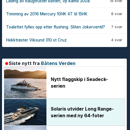
18 svar
Lading av baugtruster batteri, vp kamd 300a
8 svar
Trimming av 2016 Mercury 10HK 4T til 15HK
7 svar
Toalettet fylles opp etter flushing. Sliten Jokerventil?
4 svar
Hekktrøster Viksund 310 st Cruz
Siste nytt fra
Båtens Verden
Nytt flaggskip i Seadeck-
serien
Solaris utvider Long Range-
serien med ny 64-foter