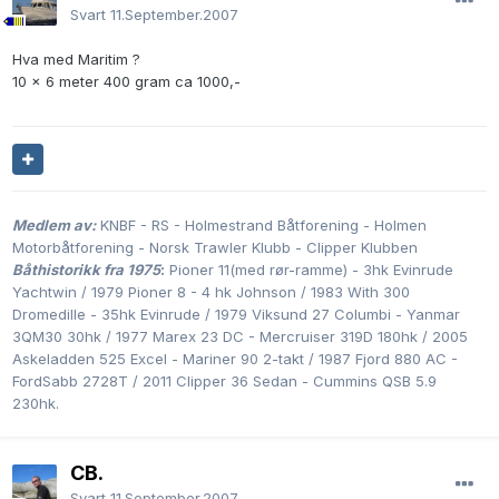
Svart
11.September.2007
Hva med Maritim ?
10 x 6 meter 400 gram ca 1000,-
Medlem av:
KNBF - RS - Holmestrand Båtforening - Holmen
Motorbåtforening - Norsk Trawler Klubb - Clipper Klubben
Båthistorikk fra 1975
:
Pioner 11(med rør-ramme) - 3hk Evinrude
Yachtwin / 1979 Pioner 8 - 4 hk Johnson / 1983 With 300
Dromedille - 35hk Evinrude / 1979 Viksund 27 Columbi - Yanmar
3QM30 30hk / 1977 Marex 23 DC - Mercruiser 319D 180hk / 2005
Askeladden 525 Excel - Mariner 90 2-takt / 1987 Fjord 880 AC -
FordSabb 2728T / 2011 Clipper 36 Sedan - Cummins QSB 5.9
230hk.
CB.
Svart
11.September.2007