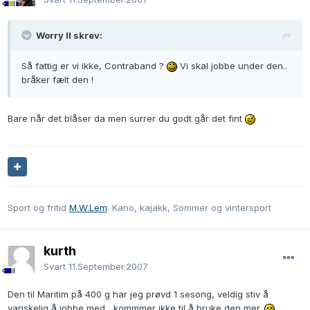
Worry II skrev:
Så fattig er vi ikke, Contraband ?
Vi skal jobbe under den..
bråker fælt den !
Bare når det blåser da men surrer du godt går det fint
Sport og fritid
M.W.Lem
. Kano, kajakk, Sommer og vintersport
kurth
Svart
11.September.2007
Den til Maritim på 400 g har jeg prøvd 1 sesong, veldig stiv å
vanskelig å jobbe med , kommmer ikke til å bruke den mer.