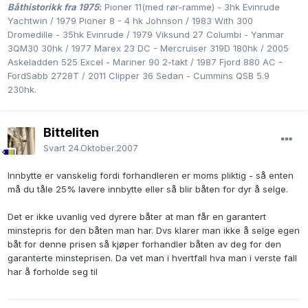
Båthistorikk fra 1975
:
Pioner 11(med rør-ramme) - 3hk Evinrude
Yachtwin / 1979 Pioner 8 - 4 hk Johnson / 1983 With 300
Dromedille - 35hk Evinrude / 1979 Viksund 27 Columbi - Yanmar
3QM30 30hk / 1977 Marex 23 DC - Mercruiser 319D 180hk / 2005
Askeladden 525 Excel - Mariner 90 2-takt / 1987 Fjord 880 AC -
FordSabb 2728T / 2011 Clipper 36 Sedan - Cummins QSB 5.9
230hk.
Bitteliten
Svart
24.Oktober.2007
Innbytte er vanskelig fordi forhandleren er moms pliktig - så enten
må du tåle 25% lavere innbytte eller så blir båten for dyr å selge.
Det er ikke uvanlig ved dyrere båter at man får en garantert
minstepris for den båten man har. Dvs klarer man ikke å selge egen
båt for denne prisen så kjøper forhandler båten av deg for den
garanterte minsteprisen. Da vet man i hvertfall hva man i verste fall
har å forholde seg til