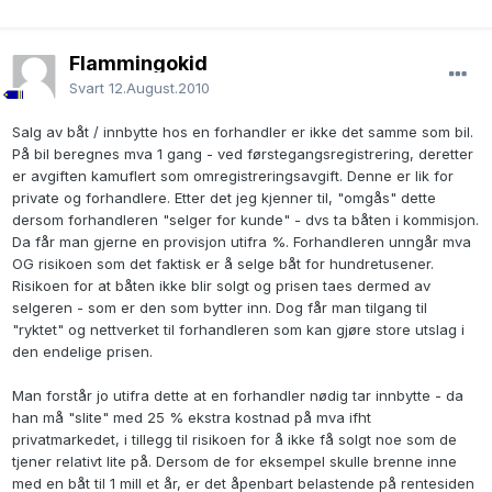
Flammingokid
Svart
12.August.2010
Salg av båt / innbytte hos en forhandler er ikke det samme som bil.
På bil beregnes mva 1 gang - ved førstegangsregistrering, deretter
er avgiften kamuflert som omregistreringsavgift. Denne er lik for
private og forhandlere. Etter det jeg kjenner til, "omgås" dette
dersom forhandleren "selger for kunde" - dvs ta båten i kommisjon.
Da får man gjerne en provisjon utifra %. Forhandleren unngår mva
OG risikoen som det faktisk er å selge båt for hundretusener.
Risikoen for at båten ikke blir solgt og prisen taes dermed av
selgeren - som er den som bytter inn. Dog får man tilgang til
"ryktet" og nettverket til forhandleren som kan gjøre store utslag i
den endelige prisen.
Man forstår jo utifra dette at en forhandler nødig tar innbytte - da
han må "slite" med 25 % ekstra kostnad på mva ifht
privatmarkedet, i tillegg til risikoen for å ikke få solgt noe som de
tjener relativt lite på. Dersom de for eksempel skulle brenne inne
med en båt til 1 mill et år, er det åpenbart belastende på rentesiden