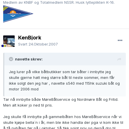
Medlem av KNBF og Totalmedlem NSSR. Husk lytteplikten K-16.
KenBjork
Svart
24.Oktober.2007
navette skrev:
Jeg lurer på vilke båtbutikker som tar båter i innbytte jeg
skulle gjerne hatt meg større båt til neste sommer, men får
ikke solgt den jeg har , navette s540 med 115hk suzuki båt og
motor 2006 mod
Tar nå innbytte både MøreBåtservice og Nordmøre Båt og Fritid.
Men alt koker jo ned til pris.
Jeg skulle få innbytte på gammelbåten hos MøreBåtservice når vi
skulle kjøpe bella`n i år, men ble ikke handla der pga vi kom ikke til
å få nybåten før nå i oktober. Så fikk solgt priv og derpå dro til