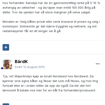
hos forhandler. Kanskje har de en gjennomsntttlig rente på 5-10 %
avhengig av sikkerhet - og da taper man inntill 100 000 årlig på
dette. Tror de sjelden har så store marginer på selve salget.
Moralen er: Selg båten privat eller senk kravene til prisen og selg i
kommisjon. Sistnevnte gir det større trygghet og nettverk, og evt
reklamasjoner får en litt lenger vei å gå.
BårdK
Svart
12.August.2010
Tja, ref. MajorAndys kjøp av brukt Nordwest hos Nordwest. De
kjenner sine egne båter og fikser det som må fikses, og hvis ting
fortsatt ikke er i orden stiller de opp da også. Da blir det fort
lønnsomt å betale noe mer for en båt fra forhandler/produsent.