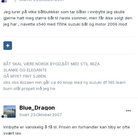
Jeg lurer på vilke båtbutikker som tar båter i innbytte jeg skulle
gjerne hatt meg større båt til neste sommer, men får ikke solgt den
jeg har , navette s540 med 115hk suzuki båt og motor 2006 mod
BÅT SKAL VÆRE NORSK BYGD,BÅT MED STIL IBIZA
SLANKE OG ELEGANTE
GÅ MYKT FINT SJØEN.
obs obs ibizaen min går ca 40 knop med ny suzuki df 140 learn
burn stål propell må jeg ha
Blue_Dragon
Svart
23.Oktober.2007
Innbytte er vanskelig å få til. Prisen en forhandler kan tilby er ofte
svært lav.