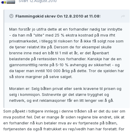
Svart
12.August.2010
Flammingokid skrev On 12.8.2010 at 11.08:
Man forstår jo utifra dette at en forhandler nødig tar innbytte
- da han må "slite" med 25 % ekstra kostnad på mva ifht
privatmarkedet, i tillegg til risikoen for å ikke få solgt noe som
de tjener relativt lite på. Dersom de for eksempel skulle
brenne inne med en båt til 1 mill et år, er det åpenbart
belastende på rentesiden hos forhandler. Kanskje har de en
gjennomsntttlig rente på 5-10 % avhengig av sikkerhet - og
da taper man inntill 100 000 årlig på dette. Tror de sjelden har
så store marginer på selve salget.
Moralen er: Selg båten privat eller senk kravene til prisen og
selg i kommisjon. Sistnevnte gir det større trygghet og
nettverk, og evt reklamasjoner får en litt lenger vei å gå.
Som påpekt i tidligere innlegg i denne tråden så er det du sier om
mva positivt feil. Det er mange år siden reglene ble endret, slik at
en forhandler nå kun betaler mva av ev fortjeneste på båten,
fortjenesten da også fratrukket ev rep/vedlh han har foretatt. For