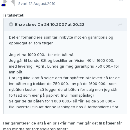
Svart
12.August.2010
[sitatslettet]
Enzo skrev On 24.10.2007 at 20.22:
Det er forhandlere som tar innbytte mot en garantipris og
opplegget er som følger.
Jeg vil ha 1000 000.- for min båt nå.
Jeg går til Lunde Båt og bestiller en Vision 40 til 1600 000.-
med levering i April , Lunde gir meg garantipris 750 000.- for
min båt.
Har jeg ikke klart å selge den før nybåten blir levert så tar de
inn båten og trekker de 750 000.- av på de 1600 000.- som
nybåten koster , så legger de ut båten for salg men jeg står
fortsatt som eier på papiret. (null momspåslag)
Selger de da båten for 1 000 000.- så får jeg de 250 000.-
Ble ihvertfall tilbudt denne løsningen hos 3 forhandlere i fjor
Her garanterer de altså en pris-får man mer går det til båteier,får
man mindre tar forhandleren tapet?