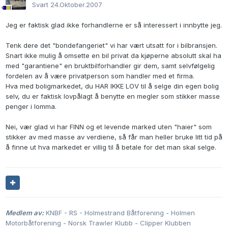
Svart
24.Oktober.2007
Jeg er faktisk glad ikke forhandlerne er så interessert i innbytte jeg.
Tenk dere det "bondefangeriet" vi har vært utsatt for i bilbransjen.
Snart ikke mulig å omsette en bil privat da kjøperne absolutt skal ha
med "garantiene" en bruktbilforhandler gir dem, samt selvfølgelig
fordelen av å være privatperson som handler med et firma.
Hva med boligmarkedet, du HAR IKKE LOV til å selge din egen bolig
selv, du er faktisk lovpålagt å benytte en megler som stikker masse
penger i lomma.
Nei, vær glad vi har FINN og et levende marked uten "haier" som
stikker av med masse av verdiene, så får man heller bruke litt tid på
å finne ut hva markedet er villig til å betale for det man skal selge.
Medlem av:
KNBF - RS - Holmestrand Båtforening - Holmen
Motorbåtforening - Norsk Trawler Klubb - Clipper Klubben