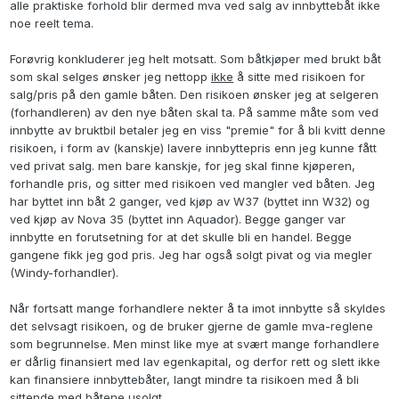
alle praktiske forhold blir dermed mva ved salg av innbyttebåt ikke
noe reelt tema.
Forøvrig konkluderer jeg helt motsatt. Som båtkjøper med brukt båt
som skal selges ønsker jeg nettopp
ikke
å sitte med risikoen for
salg/pris på den gamle båten. Den risikoen ønsker jeg at selgeren
(forhandleren) av den nye båten skal ta. På samme måte som ved
innbytte av bruktbil betaler jeg en viss "premie" for å bli kvitt denne
risikoen, i form av (kanskje) lavere innbyttepris enn jeg kunne fått
ved privat salg. men bare kanskje, for jeg skal finne kjøperen,
forhandle pris, og sitter med risikoen ved mangler ved båten. Jeg
har byttet inn båt 2 ganger, ved kjøp av W37 (byttet inn W32) og
ved kjøp av Nova 35 (byttet inn Aquador). Begge ganger var
innbytte en forutsetning for at det skulle bli en handel. Begge
gangene fikk jeg god pris. Jeg har også solgt pivat og via megler
(Windy-forhandler).
Når fortsatt mange forhandlere nekter å ta imot innbytte så skyldes
det selvsagt risikoen, og de bruker gjerne de gamle mva-reglene
som begrunnelse. Men minst like mye at svært mange forhandlere
er dårlig finansiert med lav egenkapital, og derfor rett og slett ikke
kan finansiere innbyttebåter, langt mindre ta risikoen med å bli
sittende med båtene usolgt.