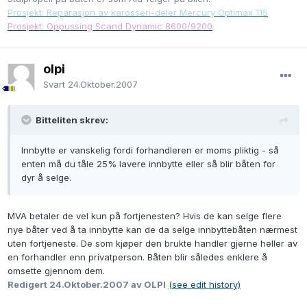
Prosjekt: Reparasjon av karosseri-deler Mercury Optimax 115
Prosjekt: Oppussing Scand Dynamic 8600/9200
olpi
Svart
24.Oktober.2007
Bitteliten skrev:
Innbytte er vanskelig fordi forhandleren er moms pliktig - så
enten må du tåle 25% lavere innbytte eller så blir båten for
dyr å selge.
MVA betaler de vel kun på fortjenesten? Hvis de kan selge flere
nye båter ved å ta innbytte kan de da selge innbyttebåten nærmest
uten fortjeneste. De som kjøper den brukte handler gjerne heller av
en forhandler enn privatperson. Båten blir således enklere å
omsette gjennom dem.
Redigert
24.Oktober.2007
av OLPI
(see edit history)