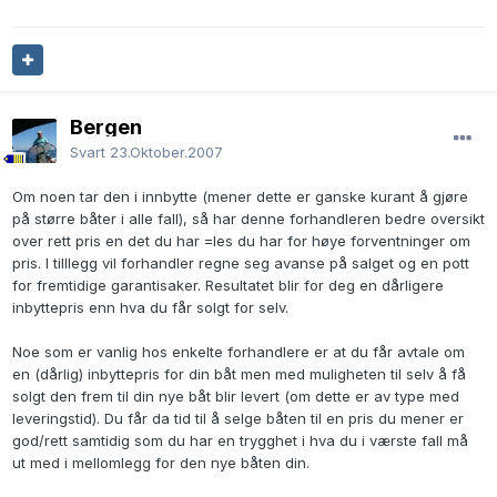
Bergen
Svart
23.Oktober.2007
Om noen tar den i innbytte (mener dette er ganske kurant å gjøre
på større båter i alle fall), så har denne forhandleren bedre oversikt
over rett pris en det du har =les du har for høye forventninger om
pris. I tilllegg vil forhandler regne seg avanse på salget og en pott
for fremtidige garantisaker. Resultatet blir for deg en dårligere
inbyttepris enn hva du får solgt for selv.
Noe som er vanlig hos enkelte forhandlere er at du får avtale om
en (dårlig) inbyttepris for din båt men med muligheten til selv å få
solgt den frem til din nye båt blir levert (om dette er av type med
leveringstid). Du får da tid til å selge båten til en pris du mener er
god/rett samtidig som du har en trygghet i hva du i værste fall må
ut med i mellomlegg for den nye båten din.