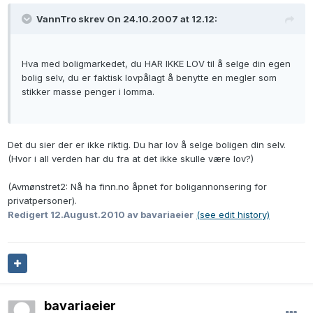
VannTro skrev On 24.10.2007 at 12.12:
Hva med boligmarkedet, du HAR IKKE LOV til å selge din egen
bolig selv, du er faktisk lovpålagt å benytte en megler som
stikker masse penger i lomma.
Det du sier der er ikke riktig. Du har lov å selge boligen din selv.
(Hvor i all verden har du fra at det ikke skulle være lov?)
(Avmønstret2: Nå ha finn.no åpnet for boligannonsering for
privatpersoner).
Redigert
12.August.2010
av bavariaeier
(see edit history)
bavariaeier