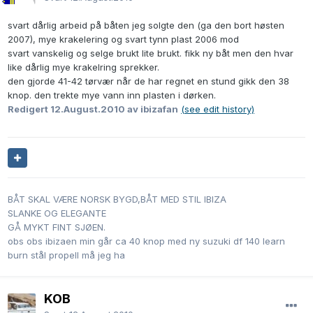
svart dårlig arbeid på båten jeg solgte den (ga den bort høsten
2007), mye krakelering og svart tynn plast 2006 mod
svart vanskelig og selge brukt lite brukt. fikk ny båt men den hvar
like dårlig mye krakelring sprekker.
den gjorde 41-42 tørvær når de har regnet en stund gikk den 38
knop. den trekte mye vann inn plasten i dørken.
Redigert
12.August.2010
av ibizafan
(see edit history)
BÅT SKAL VÆRE NORSK BYGD,BÅT MED STIL IBIZA
SLANKE OG ELEGANTE
GÅ MYKT FINT SJØEN.
obs obs ibizaen min går ca 40 knop med ny suzuki df 140 learn
burn stål propell må jeg ha
KOB