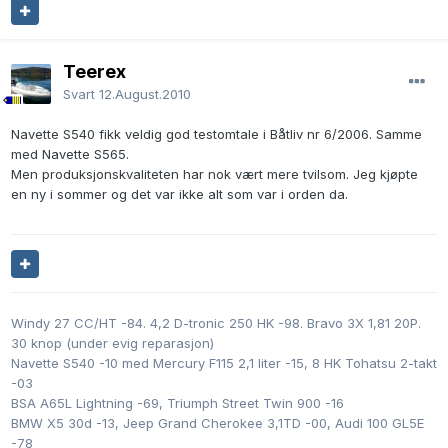
Teerex
Svart
12.August.2010
Navette S540 fikk veldig god testomtale i Båtliv nr 6/2006. Samme
med Navette S565.
Men produksjonskvaliteten har nok vært mere tvilsom. Jeg kjøpte
en ny i sommer og det var ikke alt som var i orden da.
Windy 27 CC/HT -84. 4,2 D-tronic 250 HK -98. Bravo 3X 1,81 20P.
30 knop (under evig reparasjon)
Navette S540 -10 med Mercury F115 2,1 liter -15, 8 HK Tohatsu 2-takt
-03
BSA A65L Lightning -69, Triumph Street Twin 900 -16
BMW X5 30d -13, Jeep Grand Cherokee 3,1TD -00, Audi 100 GL5E
-78