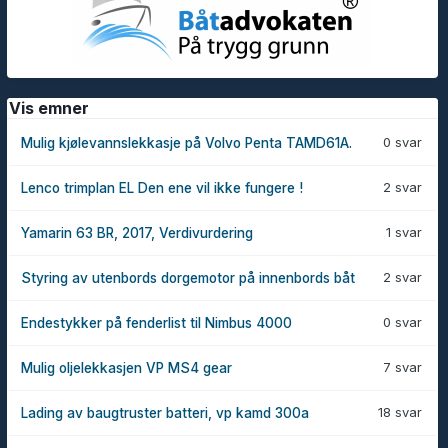
Vis emner
0 svar
Mulig kjølevannslekkasje på Volvo Penta TAMD61A.
2 svar
Lenco trimplan EL Den ene vil ikke fungere !
1 svar
Yamarin 63 BR, 2017, Verdivurdering
2 svar
Styring av utenbords dorgemotor på innenbords båt
0 svar
Endestykker på fenderlist til Nimbus 4000
7 svar
Mulig oljelekkasjen VP MS4 gear
18 svar
Lading av baugtruster batteri, vp kamd 300a