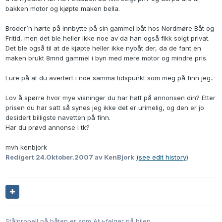
bakken motor og kjøpte maken bella.
Broder`n hørte på innbytte på sin gammel båt hos Nordmøre Båt og
Fritid, men det ble heller ikke noe av da han også fikk solgt privat.
Det ble også til at de kjøpte heller ikke nybåt der, da de fant en
maken brukt 8mnd gammel i byn med mere motor og mindre pris.
Lure på at du avertert i noe samma tidspunkt som meg på finn jeg..
Lov å spørre hvor mye visninger du har hatt på annonsen din? Etter
prisen du har satt så synes jeg ikke det er urimelig, og den er jo
desidert billigste navetten på finn.
Har du prøvd annonse i tk?
mvh kenbjork
Redigert
24.Oktober.2007
av KenBjork
(see edit history)
Stålpropell på båten er som Alu-felger på bilen.