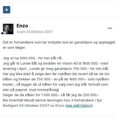
Enzo
Svart
24.Oktober.2007
Det er forhandlere som tar innbytte mot en garantipris og opplegget
er som følger.
Jeg vil ha 1000 000.- for min båt nå.
Jeg går til Lunde Båt og bestiller en Vision 40 til 1600 000.- med
levering i April , Lunde gir meg garantipris 750 000.- for min båt.
Har jeg ikke klart å selge den før nybåten blir levert så tar de inn
båten og trekker de 750 000.- av på de 1600 000.- som nybåten
koster , så legger de ut båten for salg men jeg står fortsatt som
eier på papiret. (null momspåslag)
Selger de da båten for 1 000 000.- så får jeg de 250 000.-
Ble ihvertfall tilbudt denne løsningen hos 3 forhandlere i fjor
Redigert
24.Oktober.2007
av Enzo
(see edit history)