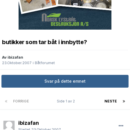
butikker som tar båt i innbytte?
Av ibizafan
23.Oktober.2007
i
Båtforumet
Svar på dette emnet
FORRIGE
Side 1 av 2
NESTE
ibizafan
Startet
23.Oktober.2007