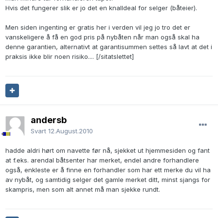
Hvis det fungerer slik er jo det en knalldeal for selger (båteier).
Men siden ingenting er gratis her i verden vil jeg jo tro det er
vanskeligere å få en god pris på nybåten når man også skal ha
denne garantien, alternativt at garantisummen settes så lavt at det i
praksis ikke blir noen risiko.... [/sitatslettet]
andersb
Svart
12.August.2010
hadde aldri hørt om navette før nå, sjekket ut hjemmesiden og fant
at f.eks. arendal båtsenter har merket, endel andre forhandlere
også, enkleste er å finne en forhandler som har ett merke du vil ha
av nybåt, og samtidig selger det gamle merket ditt, minst sjangs for
skampris, men som alt annet må man sjekke rundt.