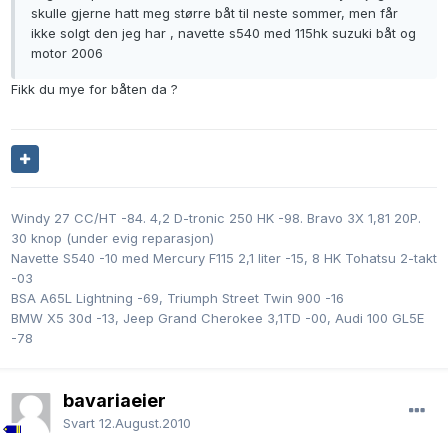
skulle gjerne hatt meg større båt til neste sommer, men får
ikke solgt den jeg har , navette s540 med 115hk suzuki båt og
motor 2006
Fikk du mye for båten da ?
Windy 27 CC/HT -84. 4,2 D-tronic 250 HK -98. Bravo 3X 1,81 20P.
30 knop (under evig reparasjon)
Navette S540 -10 med Mercury F115 2,1 liter -15, 8 HK Tohatsu 2-takt
-03
BSA A65L Lightning -69, Triumph Street Twin 900 -16
BMW X5 30d -13, Jeep Grand Cherokee 3,1TD -00, Audi 100 GL5E
-78
bavariaeier
Svart
12.August.2010