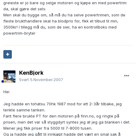
greieste er jo bare og selge motoren og kjøpe en med powertrim
da, skal gjøre det selv.
Men skal du bygge om, så må du ha selve powertrimen, som de
fleste brukthandlere skal ha blodpris for, fikk et tilbud til min,
3500kr! I tillegg må du, som de sier, ha en kontrollboks med
powertrim-bryter
KenBjork
Svart
5.November.2007
Hei
Jeg hadde en tohatsu 70hk 1987 mod for ett 2-3år tilbake, jeg
tenkte samme tanken.
Fant flere brukte PT for den motoren på finn.no, og ringte på
prisen, men det var så styggdyrt syntes jeg at jeg ga blanken i det.
Mener jeg fikk priser fra 5000 til 7-8000 tusen.
Og ja hadde jeg gått til innkjøpt hadde det vært en smal sak å