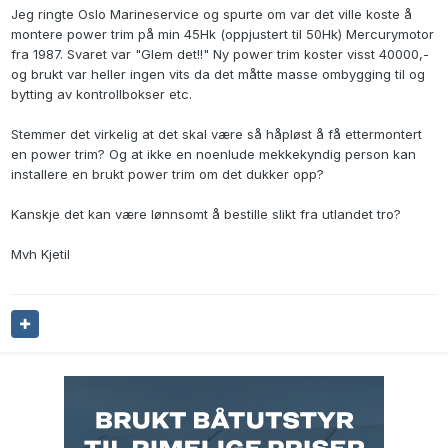
Jeg ringte Oslo Marineservice og spurte om var det ville koste å
montere power trim på min 45Hk (oppjustert til 50Hk) Mercurymotor
fra 1987. Svaret var "Glem det!!" Ny power trim koster visst 40000,-
og brukt var heller ingen vits da det måtte masse ombygging til og
bytting av kontrollbokser etc.
Stemmer det virkelig at det skal være så håpløst å få ettermontert
en power trim? Og at ikke en noenlude mekkekyndig person kan
installere en brukt power trim om det dukker opp?
Kanskje det kan være lønnsomt å bestille slikt fra utlandet tro?
Mvh Kjetil