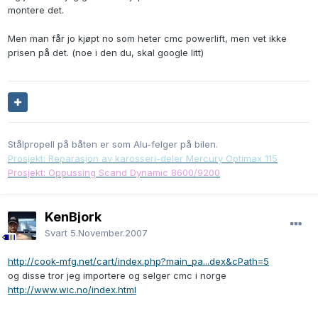
montere det.
Men man får jo kjøpt no som heter cmc powerlift, men vet ikke
prisen på det. (noe i den du, skal google litt)
Stålpropell på båten er som Alu-felger på bilen.
Prosjekt: Reparasjon av karosseri-deler Mercury Optimax 115
Prosjekt: Oppussing Scand Dynamic 8600/9200
KenBjork
Svart
5.November.2007
http://cook-mfg.net/cart/index.php?main_pa...dex&cPath=5
og disse tror jeg importere og selger cmc i norge
http://www.wic.no/index.html