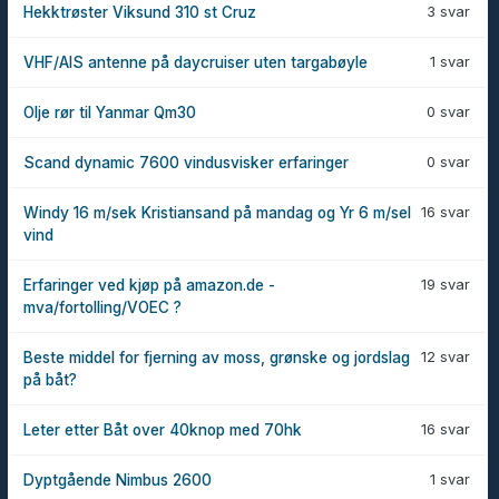
3 svar
Hekktrøster Viksund 310 st Cruz
1 svar
VHF/AIS antenne på daycruiser uten targabøyle
0 svar
Olje rør til Yanmar Qm30
0 svar
Scand dynamic 7600 vindusvisker erfaringer
16 svar
Windy 16 m/sek Kristiansand på mandag og Yr 6 m/sel
vind
19 svar
Erfaringer ved kjøp på amazon.de -
mva/fortolling/VOEC ?
12 svar
Beste middel for fjerning av moss, grønske og jordslag
på båt?
16 svar
Leter etter Båt over 40knop med 70hk
1 svar
Dyptgående Nimbus 2600