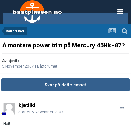
Båtforumet
Å montere power trim på Mercury 45Hk -87?
Av kjetilkl
5.November.2007
i
Båtforumet
Svar på dette emnet
kjetilkl
Startet
5.November.2007
Hei!