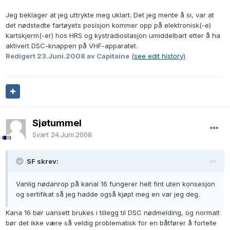
Jeg beklager at jeg uttrykte meg uklart. Det jeg mente å si, var at
det nødstedte fartøyets posisjon kommer opp på elektronisk(-e)
kartskjerm(-er) hos HRS og kystradiostasjon umiddelbart etter å ha
aktivert DSC-knappen på VHF-apparatet.
Redigert
23.Juni.2008
av Capitaine
(see edit history)
Sjøtummel
Svart
24.Juni.2008
SF skrev:
Vanlig nødanrop på kanal 16 fungerer helt fint uten konsesjon
og sertifikat så jeg hadde også kjøpt meg en var jeg deg.
Kana 16 bør uansett brukes i tillegg til DSC nødmelding, og normalt
bør det ikke være så veldig problematisk for en båtfører å fortelle