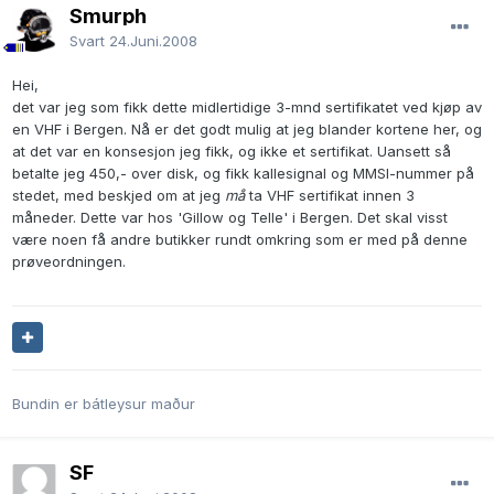
Smurph
Svart
24.Juni.2008
Hei,
det var jeg som fikk dette midlertidige 3-mnd sertifikatet ved kjøp av
en VHF i Bergen. Nå er det godt mulig at jeg blander kortene her, og
at det var en konsesjon jeg fikk, og ikke et sertifikat. Uansett så
betalte jeg 450,- over disk, og fikk kallesignal og MMSI-nummer på
stedet, med beskjed om at jeg
må
ta VHF sertifikat innen 3
måneder. Dette var hos 'Gillow og Telle' i Bergen. Det skal visst
være noen få andre butikker rundt omkring som er med på denne
prøveordningen.
Bundin er bátleysur maður
SF