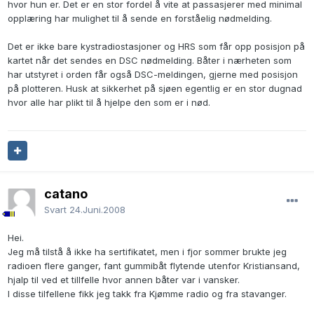
hvor hun er. Det er en stor fordel å vite at passasjerer med minimal
opplæring har mulighet til å sende en forståelig nødmelding.
Det er ikke bare kystradiostasjoner og HRS som får opp posisjon på
kartet når det sendes en DSC nødmelding. Båter i nærheten som
har utstyret i orden får også DSC-meldingen, gjerne med posisjon
på plotteren. Husk at sikkerhet på sjøen egentlig er en stor dugnad
hvor alle har plikt til å hjelpe den som er i nød.
catano
Svart
24.Juni.2008
Hei.
Jeg må tilstå å ikke ha sertifikatet, men i fjor sommer brukte jeg
radioen flere ganger, fant gummibåt flytende utenfor Kristiansand,
hjalp til ved et tillfelle hvor annen båter var i vansker.
I disse tilfellene fikk jeg takk fra Kjømme radio og fra stavanger.