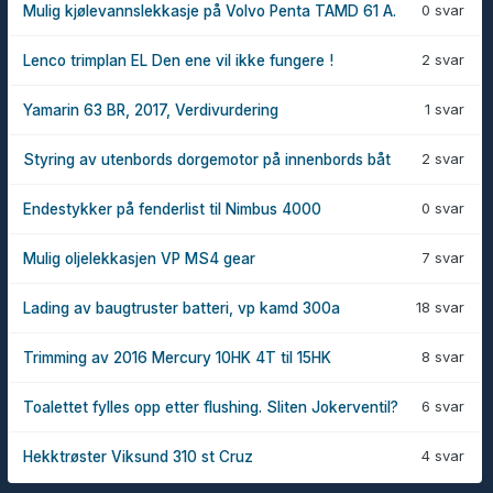
0 svar
Mulig kjølevannslekkasje på Volvo Penta TAMD 61 A.
2 svar
Lenco trimplan EL Den ene vil ikke fungere !
1 svar
Yamarin 63 BR, 2017, Verdivurdering
2 svar
Styring av utenbords dorgemotor på innenbords båt
0 svar
Endestykker på fenderlist til Nimbus 4000
7 svar
Mulig oljelekkasjen VP MS4 gear
18 svar
Lading av baugtruster batteri, vp kamd 300a
8 svar
Trimming av 2016 Mercury 10HK 4T til 15HK
6 svar
Toalettet fylles opp etter flushing. Sliten Jokerventil?
4 svar
Hekktrøster Viksund 310 st Cruz