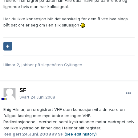
Telenor har lagret på daten sin Alle data: navn på pårørende og
lignende hvis man har kallesignal.
Har du ikke konsesjon blir det vanskelig for dem å vite hva slags
båt det dreier seg om i en slik situasjon
Hilmar 2, jobber på slepebåten Gyltingen
SF
Svart
24.Juni.2008
Enig Hilmar, en uregistrert VHF uten konsesjon vil aldri være en
fullgod løsning men mye bedre en ingen VHF.
Radiostasjonene i nærheten samt kystradionen motar nødropet selv
om ikke kystradion finner deg i telenor sitt register.
Redigert
24.Juni.2008
av SF
(see edit history)