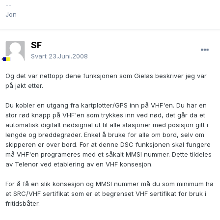
--
Jon
SF
Svart
23.Juni.2008
Og det var nettopp dene funksjonen som Gielas beskriver jeg var
på jakt etter.
Du kobler en utgang fra kartplotter/GPS inn på VHF'en. Du har en
stor rød knapp på VHF'en som trykkes inn ved nød, det går da et
automatisk digitalt nødsignal ut til alle stasjoner med posisjon gitt i
lengde og breddegrader. Enkel å bruke for alle om bord, selv om
skipperen er over bord. For at denne DSC funksjonen skal fungere
må VHF'en programeres med et såkalt MMSI nummer. Dette tildeles
av Telenor ved etablering av en VHF konsesjon.
For å få en slik konsesjon og MMSI nummer må du som minimum ha
et SRC/VHF sertifikat som er et begrenset VHF sertifikat for bruk i
fritidsbåter.