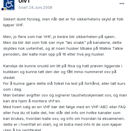
Ulv I
Svart
24.Juni.2008
Sikkert dumt forslag, men når det er for sikkerhetens skyld at folk
kjøper VHF.
Men, jo flere som har VHF, jo bedre blir sikkerheten på sjøen..
Men da blir det som folk sier mye "løs snakk" på kanalene, dette
skyldes nok uvitenhet, og at noen husker tilbake på Walkie Talkie
perioden, der kalte man opp på 16 etter hva jeg husker.
Kanskje de kunne snudd om litt på flisa og hatt prøven liggende i
butikken og kunne tatt den der og fått mmsi nummeret osv på
stedet.
For å kunne gjøre dette må folket ha lest på forhånd, eller tatt kurs
som i dag.
Man betaler avgifter osv og signerer taushetsskjemaet osv, og man
kan dra hjem å montere vhf'en.
Med hvert salg av en VHF bør det følge med en VHF-ABC eller FAQ
eller hva du vil kalle det, her står det info om hvilke kanaler som
kan brukes, hvordan kalle osv, og info om hvordan ta eksamenen..
dette er i hvertfall en start, og vil bidra med info til de som kjøper
uten å ha sertifikatet..