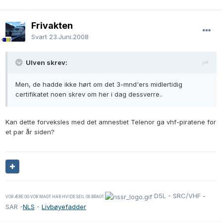
Frivakten
Svart
23.Juni.2008
Ulven skrev:
Men, de hadde ikke hørt om det 3-mnd'ers midlertidig
certifikatet noen skrev om her i dag dessverre..
Kan dette forveksles med det amnestiet Telenor ga vhf-piratene for
et par år siden?
D5L - SRC/VHF -
VOR ÆRE OG VOR MAGT HAR HVIDE SEIL OS BRAGT
SAR -
NLS
-
Livbøyefadder