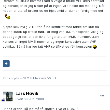
Dersom du skulle komme i nød å velge å bruke VHF uten sertifikat
og konsesjon er jeg sikker på at ingen ville holde det mot deg. Når
nøden er ute så bruker du de hjelpemidler du har, ferdig med det
Kjøpte selv nylig VHF uten å ha sertifikat med tanke om kun ha
denne iback-up tilfelle nød. For meg var DSC funksjonen viktig og
oppdaget jo fort at den ikke fungerte uten MMSI nummer, uten
konsesjon inget MMSI nummer og ingen konsesjon uten VHF
setifikat. Så nå har jeg tatt VHF sertifikat og fått konsesjon
2009 Ryds 478 GTI Mercury 50 EFI
Lars Høvik
Svart
23.Juni.2008
Er helt grønn, så jeg må få spørre: Hva er DCS? :)