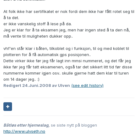
At folk ikke har sertifikatet er nok fordi dem ikke har fått rotet seg til
å ta det.
er ikke vanskelig stoff å lese på da.
Jeg er klar for å ta eksamen jeg, men har ingen sted å ta den nå,
må vente til muligheten dukker opp..
vhf'en står klar i båten, tilkoblet og i funksjon, til og med koblet til
plotteren for å få automatisk gps posisjonen..
Dette virker ikke før jeg får lagt inn mmsi nummeret, og det får jeg
ikke før jeg får tatt eksamenen, også tar det sikkert litt tid før disse
nummerne kommer igjen osv.. skulle gjerne hatt dem klar til turen
om 14 dager jeg.. :)
Redigert
24.Juni.2008
av Ulven
(see edit history)
Båtløs etter hjerneslag,
se siste nytt på bloggen
http://www.ulvseth.no