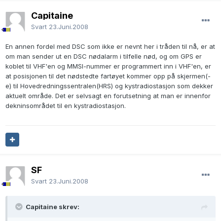
Capitaine
Svart
23.Juni.2008
En annen fordel med DSC som ikke er nevnt her i tråden til nå, er at
om man sender ut en DSC nødalarm i tilfelle nød, og om GPS er
koblet til VHF'en og MMSI-nummer er programmert inn i VHF'en, er
at posisjonen til det nødstedte fartøyet kommer opp på skjermen(-
e) til Hovedredningssentralen(HRS) og kystradiostasjon som dekker
aktuelt område. Det er selvsagt en forutsetning at man er innenfor
dekninsområdet til en kystradiostasjon.
SF
Svart
23.Juni.2008
Capitaine skrev: