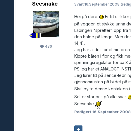
Seesnake
Svart
16.September.2008
(redig
Hei på dere.
Er litt usikke
på veggen et stykke unna d
Ladingen "spretter" opp fra 14
den holde på lenge. Men ders
14,4).
436
Jeg har alldri startet motoren
Kjøpte båten i fjor og fikk 
spenningsregulator for ca 3 å
PS jeg har et ANALOGT INST
Jeg lurer litt på sence-ledn
gjennomrusten på bildet på mi
Skal bytte denne kontakten i
Setter stor pris på alle svar.
Seesnake
Redigert
16.September.200