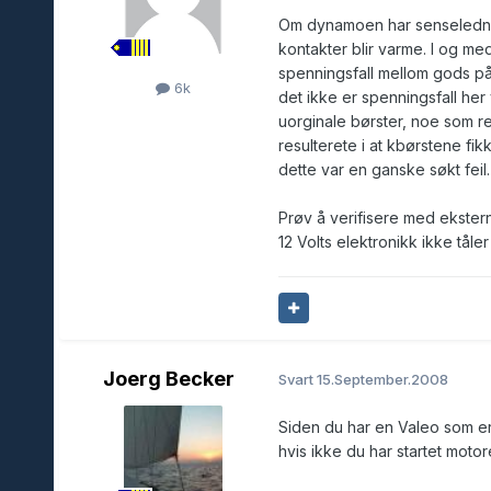
Om dynamoen har senseledning
kontakter blir varme. I og med
spenningsfall mellom gods på
6k
det ikke er spenningsfall her
uorginale børster, noe som resu
resulterete i at kbørstene fi
dette var en ganske søkt feil.
Prøv å verifisere med ekster
12 Volts elektronikk ikke tåler
Joerg Becker
Svart
15.September.2008
Siden du har en Valeo som er
hvis ikke du har startet motore