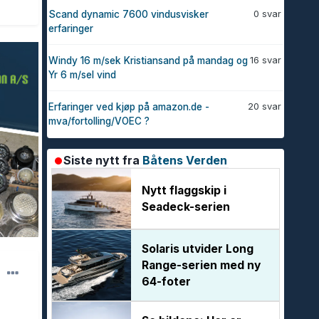
0 svar
Scand dynamic 7600 vindusvisker
erfaringer
16 svar
Windy 16 m/sek Kristiansand på mandag og
Yr 6 m/sel vind
20 svar
Erfaringer ved kjøp på amazon.de -
mva/fortolling/VOEC ?
Siste nytt fra
Båtens Verden
Nytt flaggskip i
Seadeck-serien
Solaris utvider Long
Range-serien med ny
64-foter