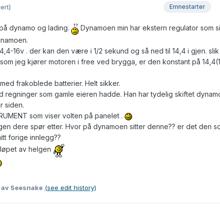
ert)
Emnestarter
r på dynamo og lading.
Dynamoen min har ekstern regulator som si
ynamoen.
,4-16v . der kan den være i 1/2 sekund og så ned til 14,4 i gjen. slik
om jeg kjører motoren i free ved brygga, er den konstant på 14,4(
 med frakoblede batterier. Helt sikker.
med regninger som gamle eieren hadde. Han har tydelig skiftet dynam
r siden.
RUMENT som viser volten på panelet .
ingen dere spør etter. Hvor på dynamoen sitter denne?? er det den s
tt forige innlegg??
 løpet av helgen
8
av Seesnake
(see edit history)