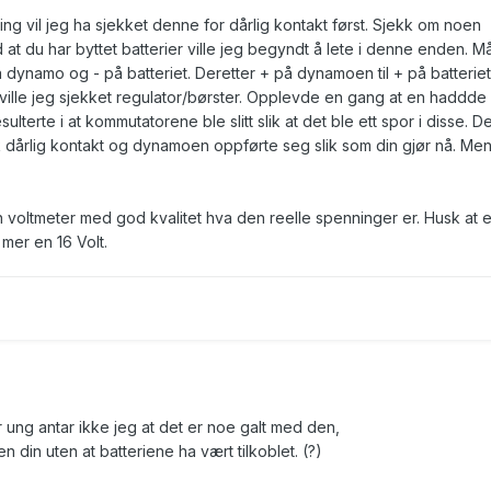
 vil jeg ha sjekket denne for dårlig kontakt først. Sjekk om noen
 at du har byttet batterier ville jeg begyndt å lete i denne enden. Må
 dynamo og - på batteriet. Deretter + på dynamoen til + på batterie
 ville jeg sjekket regulator/børster. Opplevde en gang at en haddde s
lterte i at kommutatorene ble slitt slik at det ble ett spor i disse. De
kk dårlig kontakt og dynamoen oppførte seg slik som din gjør nå. Me
n voltmeter med god kvalitet hva den reelle spenninger er. Husk at 
 mer en 16 Volt.
 ung antar ikke jeg at det er noe galt med den,
n din uten at batteriene ha vært tilkoblet. (?)