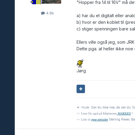
"Hopper fra 14 til 16V" må de
4.9k
a) har du et digitalt eller ana
b) hvor er den koblet til (pres
c) stiger spenningen bare sak
Ellers ville også jeg, som JR
Dette pga. at heller ikke noe
Jørg
=> Husk: Sier du ikke noe, da sier du "J
=> Leser Du også på Båtplassens
MARKED
?
Sterling Power, Ba
=> Link til
egne nettsider