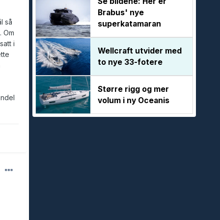
Se bildene: Her er
Brabus' nye
l så
superkatamaran
t. Om
att i
Wellcraft utvider med
tte
to nye 33-fotere
n
Større rigg og mer
endel
volum i ny Oceanis