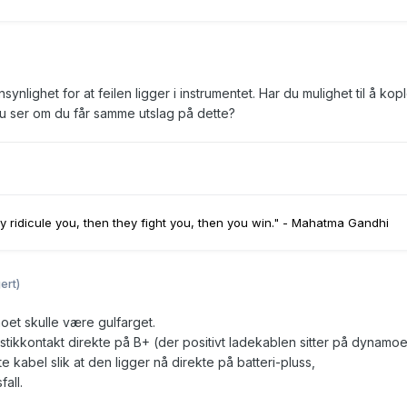
synlighet for at feilen ligger i instrumentet. Har du mulighet til å kople
at du ser om du får samme utslag på dette?
ey ridicule you, then they fight you, then you win." - Mahatma Gandhi
ert)
et skulle være gulfarget.
t stikkontakt direkte på B+ (der positivt ladekablen sitter på dynamoe
e kabel slik at den ligger nå direkte på batteri-pluss,
all.