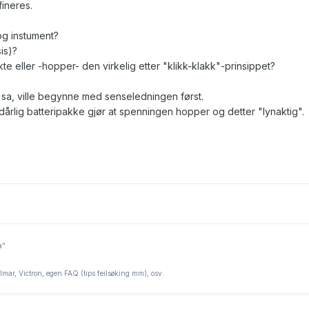
fineres.
log instument?
is)?
te eller -hopper- den virkelig etter "klikk-klakk"-prinsippet?
K sa, ville begynne med senseledningen først.
 dårlig batteripakke gjør at spenningen hopper og detter "lynaktig".
a".
lmar, Victron, egen FAQ (tips feilsøking mm), osv.