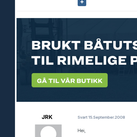
JRK
Svart
15.September.2008
Hei,