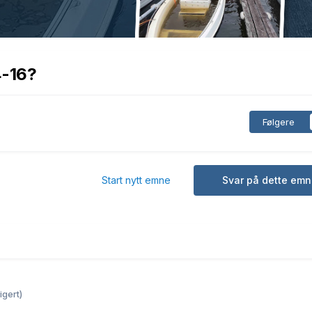
4-16?
Følgere
Start nytt emne
Svar på dette emn
igert)