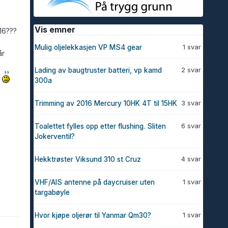
Vis emner
16???
1 svar
Mulig oljelekkasjen VP MS4 gear
år
2 svar
Lading av baugtruster batteri, vp kamd
.
300a
3 svar
Trimming av 2016 Mercury 10HK 4T til 15HK
6 svar
Toalettet fylles opp etter flushing. Sliten
Jokerventil?
4 svar
Hekktrøster Viksund 310 st Cruz
1 svar
VHF/AIS antenne på daycruiser uten
targabøyle
1 svar
Hvor kjøpe oljerør til Yanmar Qm30?