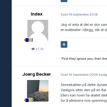
index
Svart
16.September.2008
Jeg vil anta at det er stor sann
et mulitmeter i tillegg, slik 
22.2k
"First they ignore you, then th
Joerg Becker
Svart
16.September.2008
(redig
Sensekablen på dette dynamo
Vanligvis sitter den på en fla
Ellers kan noen ha skøtet dett
for å eliminere noe spenningsf