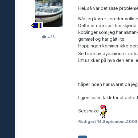
Hei. så var det siste probleme
Når jeg kjører spretter voltm
Dette er noe som har skjedd n
koblinger som jeg har mistan
436
gammel og har gått lite.
Hoppingen kommer ikke dersom
Se bilde av dynamoen min. k
Litt usikker på hva den ene l
håper noen har svaret da jeg 
I gjen tusen takk for at dette forumet 
Seesnake
Redigert
14.September.200