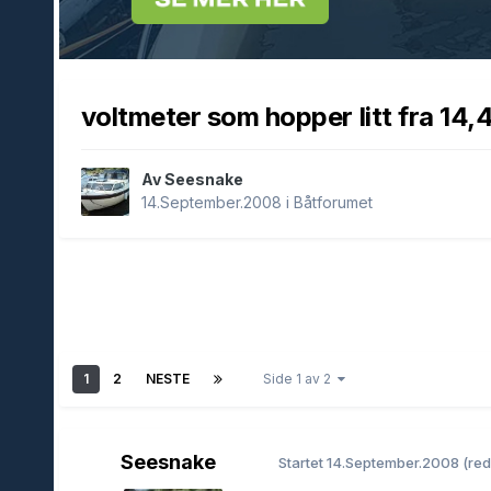
voltmeter som hopper litt fra 14,
Av Seesnake
14.September.2008
i
Båtforumet
1
2
NESTE
Side 1 av 2
Seesnake
Startet
14.September.2008
(red