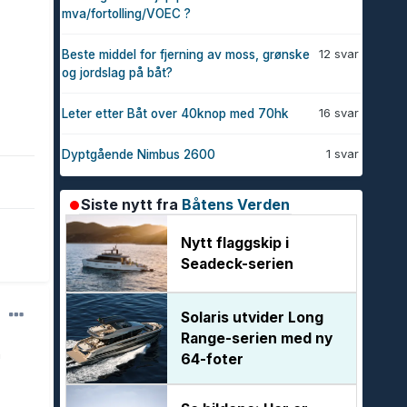
mva/fortolling/VOEC ?
12 svar
Beste middel for fjerning av moss, grønske
og jordslag på båt?
16 svar
Leter etter Båt over 40knop med 70hk
1 svar
Dyptgående Nimbus 2600
Siste nytt fra
Båtens Verden
Nytt flaggskip i
Seadeck-serien
Solaris utvider Long
Range-serien med ny
n
64-foter