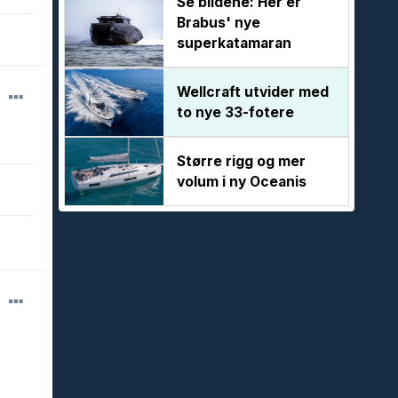
Se bildene: Her er
Brabus' nye
superkatamaran
Wellcraft utvider med
to nye 33-fotere
Større rigg og mer
volum i ny Oceanis