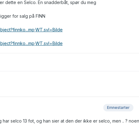
il er dette en Selco. En snadderbåt, spør du meg
igger for salg på FINN
object?finnko...mp;WT.svl=Bilde
object?finnko...mp;WT.svl=Bilde
Emnestarter
 har selco 13 fot, og han sier at den der ikke er selco, men .. ? noe