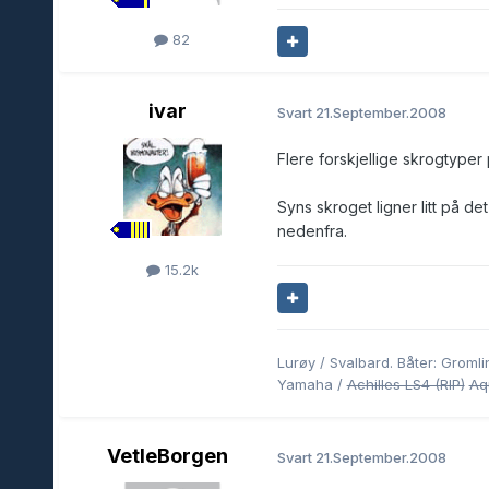
82
ivar
Svart
21.September.2008
Flere forskjellige skrogtyper 
Syns skroget ligner litt på de
nedenfra.
15.2k
Lurøy / Svalbard. Båter: Grom
Yamaha /
Achilles LS4 (RIP)
Aq
VetleBorgen
Svart
21.September.2008