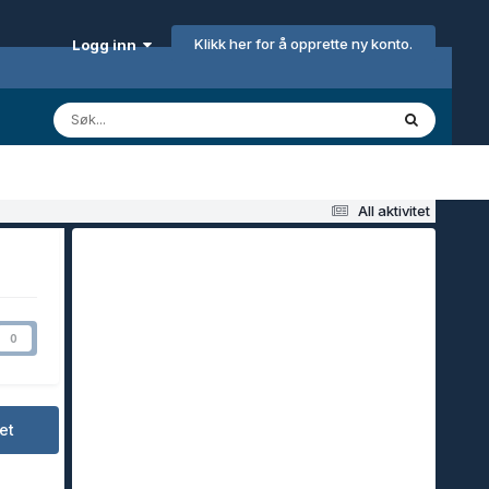
Klikk her for å opprette ny konto.
Logg inn
All aktivitet
0
et