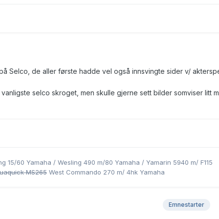
på Selco, de aller første hadde vel også innsvingte sider v/ akterspe
t vanligste selco skroget, men skulle gjerne sett bilder somviser litt 
ling 15/60 Yamaha / Wesling 490 m/80 Yamaha / Yamarin 5940 m/ F115
uaquick MS265
West Commando 270 m/ 4hk Yamaha
Emnestarter