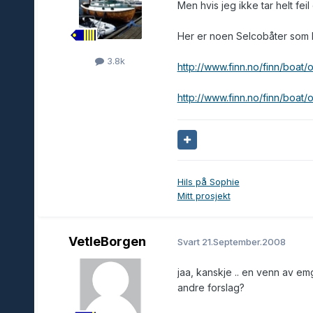
Men hvis jeg ikke tar helt fe
Her er noen Selcobåter som l
3.8k
http://www.finn.no/finn/boat/
http://www.finn.no/finn/boat/
Hils på Sophie
Mitt prosjekt
VetleBorgen
Svart
21.September.2008
jaa, kanskje .. en venn av emg
andre forslag?