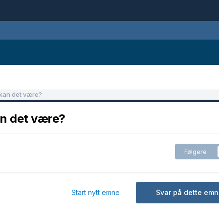
 kan det være?
an det være?
Følgere
Start nytt emne
Svar på dette emn