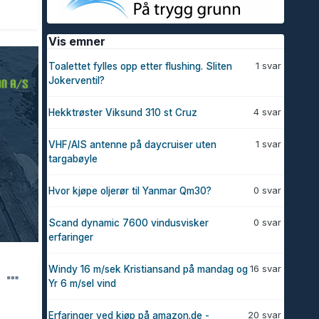
Vis emner
1 svar
Toalettet fylles opp etter flushing. Sliten
Jokerventil?
4 svar
Hekktrøster Viksund 310 st Cruz
1 svar
VHF/AIS antenne på daycruiser uten
targabøyle
0 svar
Hvor kjøpe oljerør til Yanmar Qm30?
0 svar
Scand dynamic 7600 vindusvisker
erfaringer
16 svar
Windy 16 m/sek Kristiansand på mandag og
Yr 6 m/sel vind
20 svar
Erfaringer ved kjøp på amazon.de -