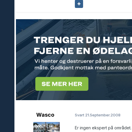
Wasco
Svart
21.September.2008
Er ingen ekspert på området.