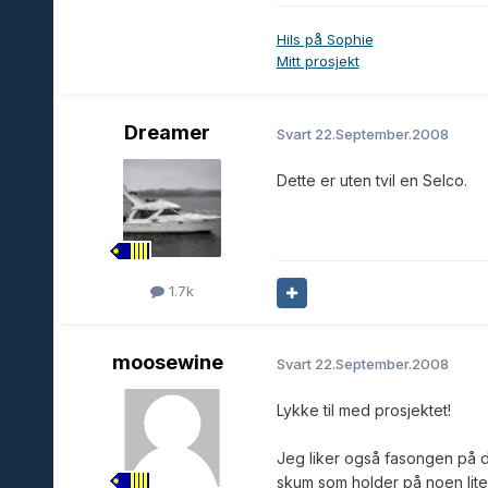
Hils på Sophie
Mitt prosjekt
Dreamer
Svart
22.September.2008
Dette er uten tvil en Selco.
1.7k
moosewine
Svart
22.September.2008
Lykke til med prosjektet!
Jeg liker også fasongen på d
skum som holder på noen lite