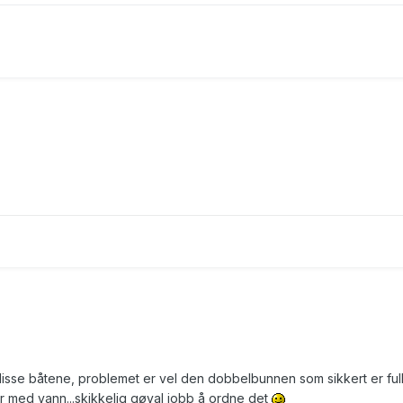
isse båtene, problemet er vel den dobbelbunnen som sikkert er ful
r med vann...skikkelig gøyal jobb å ordne det