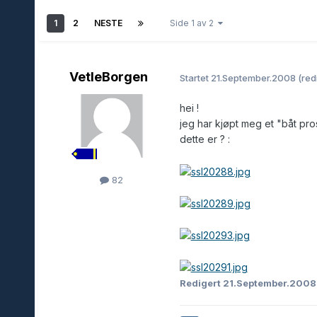
1
2
NESTE
Side 1 av 2
VetleBorgen
Startet
21.September.2008
(red
hei !
jeg har kjøpt meg et "båt pr
dette er ? :
82
Redigert
21.September.200