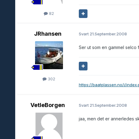
82
JRhansen
Svart
21.September.2008
Ser ut som en gammel selco fo
302
https://baatplassen.no/i/index
VetleBorgen
Svart
21.September.2008
jaa, men det er annerledes sk