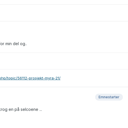
r min del og..
.php/topic/56112-prosjekt-myra-21/
Emnestarter
rog en på selcoene ...