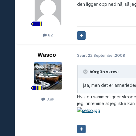
den ligger opp ned nå, så jeg
82
Wasco
Svart
22.September.2008
b0rg3n skrev:
jaa, men det er annerledes
Hvis du sammenligner skroge
3.8k
jeg innrømme at jeg ikke kan 