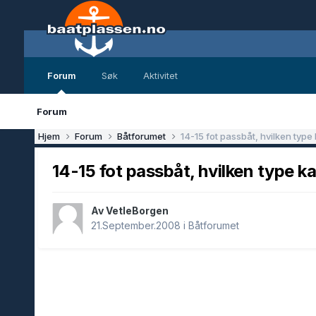
Forum
Søk
Aktivitet
Forum
Hjem
Forum
Båtforumet
14-15 fot passbåt, hvilken type
14-15 fot passbåt, hvilken type k
Av VetleBorgen
21.September.2008
i
Båtforumet