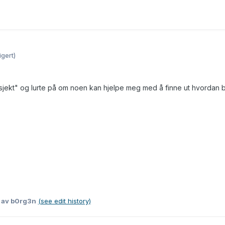
igert)
osjekt" og lurte på om noen kan hjelpe meg med å finne ut hvordan 
8
av b0rg3n
(see edit history)