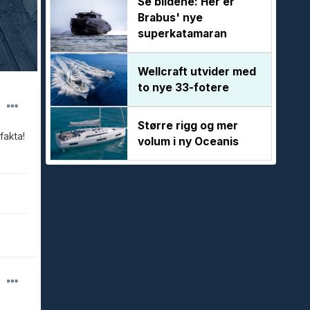
Se bildene: Her er
Brabus' nye
superkatamaran
Wellcraft utvider med
to nye 33-fotere
Større rigg og mer
fakta!
volum i ny Oceanis