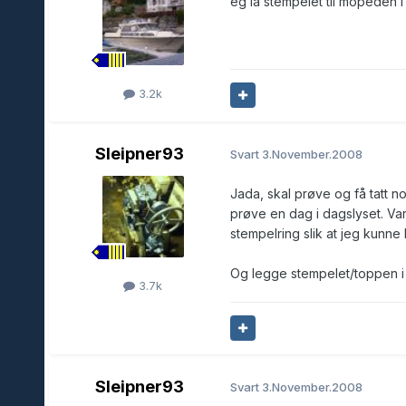
eg la stempelet til mopeden i 
3.2k
Sleipner93
Svart
3.November.2008
Jada, skal prøve og få tatt noe
prøve en dag i dagslyset. Va
stempelring slik at jeg kunn
Og legge stempelet/toppen i 
3.7k
Sleipner93
Svart
3.November.2008