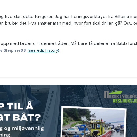
g hvordan dette fungerer. Jeg har honingsverktøyet fra Biltema me
n bruker det. Hva smører man med, hvor fort skal drillen gå? Osv. o
e opp med bilder o.l i denne tråden. Må bare få delene fra Sabb førs
v Sleipner93
(see edit history)