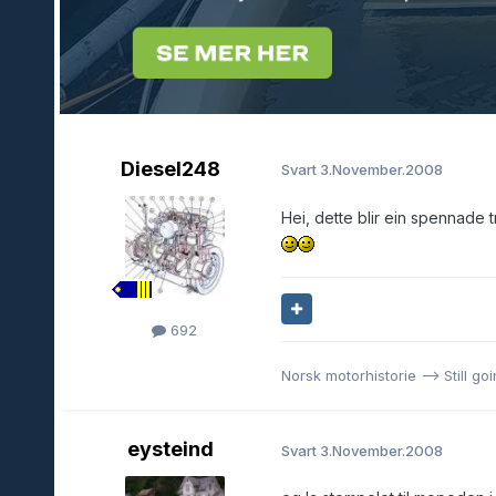
Diesel248
Svart
3.November.2008
Hei, dette blir ein spennade t
692
Norsk motorhistorie --> Still go
eysteind
Svart
3.November.2008