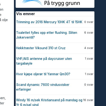
e
gen
Vis emner
e
å olje
0 svar
Trimming av 2016 Mercury 10HK 4T til 15HK
6 svar
Toalettet fylles opp etter flushing. Sliten
Jokerventil?
4 svar
Hekktrøster Viksund 310 st Cruz
1 svar
VHF/AIS antenne på daycruiser uten
targabøyle
1 svar
Hvor kjøpe oljerør til Yanmar Qm30?
0 svar
Scand dynamic 7600 vindusvisker
erfaringer
pen,
16 svar
Windy 16 m/sek Kristiansand på mandag og
ter
Yr 6 m/sel vind