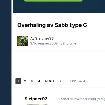
Overhaling av Sabb type G
Av Sleipner93
3.November.2008
i
Båtforumet
1
2
3
4
NESTE
Side 1 av 4
Sleipner93
Startet
3.November.2008
(redig