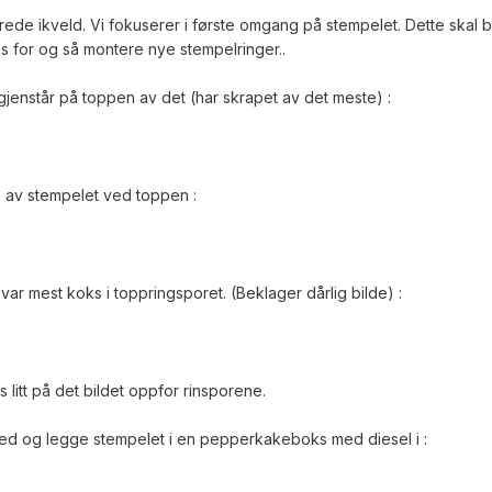
ede ikveld. Vi fokuserer i første omgang på stempelet. Dette skal 
s for og så montere nye stempelringer..
s gjenstår på toppen av det (har skrapet av det meste) :
n av stempelet ved toppen :
var mest koks i toppringsporet. (Beklager dårlig bilde) :
 litt på det bildet oppfor rinsporene.
 med og legge stempelet i en pepperkakeboks med diesel i :