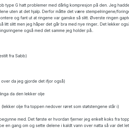
abb type G hatt problemer med dårlig kompresjon på den. Jeg hadd
tilene uten at det hjalp. Derfor måtte det være stempelringene/forin
ontere og fant ut at ringene var ganske så slitt. Øverste ringen gapt
 litt slitt men jeg håper det går bra med nye ringer.. Det lekker ogs
etningsringene også med det samme jeg holder på..
stilt fra Sabb)
t over da jeg gjorde det ifjor også)
linga da den lekker olje
 (lekker olje fra toppen nedover røret som støtstengene står i)
 begynne med. Det første er hvordan fjerner jeg enkelt koks fra top
noe en gang om og sette delene i kaldt vann over natta så var det let