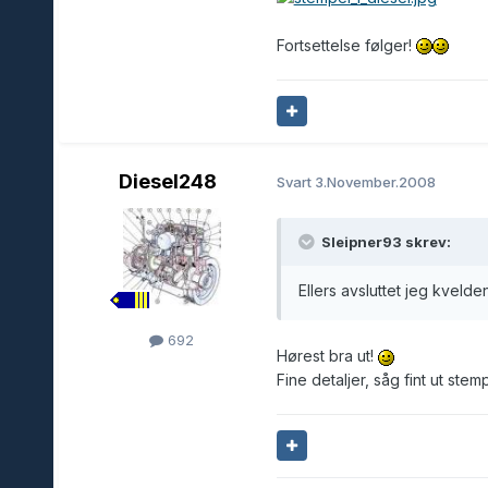
Fortsettelse følger!
Diesel248
Svart
3.November.2008
Sleipner93 skrev:
Ellers avsluttet jeg kvel
692
Hørest bra ut!
Fine detaljer, såg fint ut ste