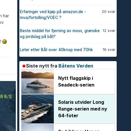
20 svar
Erfaringer ved kjøp på amazon.de -
n har
mva/fortolling/VOEC ?
sv.
12 svar
Beste middel for fjerning av moss, grønske
og jordslag på båt?
t!
16 svar
Leter etter Båt over 40knop med 70hk
Siste nytt fra
Båtens Verden
Nytt flaggskip i
Seadeck-serien
Solaris utvider Long
Range-serien med ny
64-foter