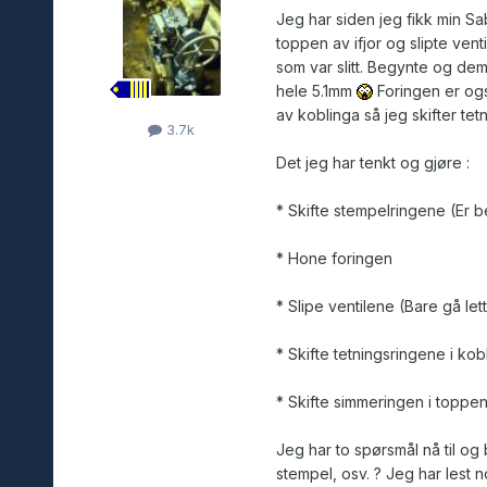
Jeg har siden jeg fikk min S
toppen av ifjor og slipte ven
som var slitt. Begynte og dem
hele 5.1mm
Foringen er også
av koblinga så jeg skifter t
3.7k
Det jeg har tenkt og gjøre :
* Skifte stempelringene (Er be
* Hone foringen
* Slipe ventilene (Bare gå let
* Skifte tetningsringene i kob
* Skifte simmeringen i toppen
Jeg har to spørsmål nå til og
stempel, osv. ? Jeg har lest 