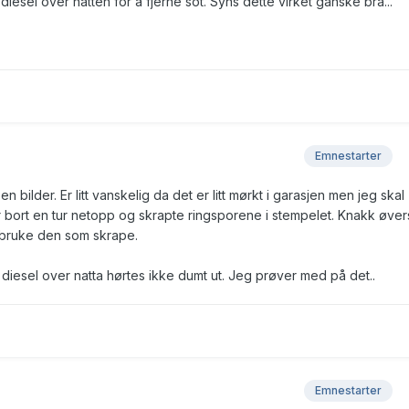
diesel over natten for å fjerne sot. Syns dette virket ganske bra...
Emnestarter
n bilder. Er litt vanskelig da det er litt mørkt i garasjen men jeg skal
r bort en tur netopp og skrapte ringsporene i stempelet. Knakk øver
e bruke den som skrape.
diesel over natta hørtes ikke dumt ut. Jeg prøver med på det..
Emnestarter