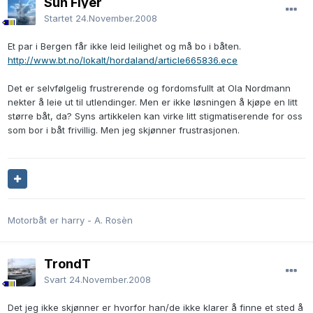
Sun Flyer
Startet
24.November.2008
Et par i Bergen får ikke leid leilighet og må bo i båten.
http://www.bt.no/lokalt/hordaland/article665836.ece
Det er selvfølgelig frustrerende og fordomsfullt at Ola Nordmann
nekter å leie ut til utlendinger. Men er ikke løsningen å kjøpe en litt
større båt, da? Syns artikkelen kan virke litt stigmatiserende for oss
som bor i båt frivillig. Men jeg skjønner frustrasjonen.
Motorbåt er harry - A. Rosèn
TrondT
Svart
24.November.2008
Det jeg ikke skjønner er hvorfor han/de ikke klarer å finne et sted å