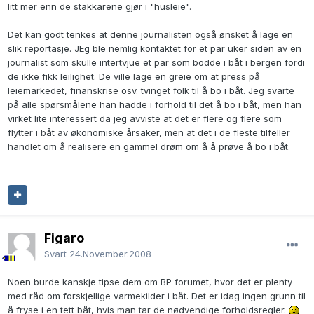
litt mer enn de stakkarene gjør i "husleie".
Det kan godt tenkes at denne journalisten også ønsket å lage en
slik reportasje. JEg ble nemlig kontaktet for et par uker siden av en
journalist som skulle intertvjue et par som bodde i båt i bergen fordi
de ikke fikk leilighet. De ville lage en greie om at press på
leiemarkedet, finanskrise osv. tvinget folk til å bo i båt. Jeg svarte
på alle spørsmålene han hadde i forhold til det å bo i båt, men han
virket lite interessert da jeg avviste at det er flere og flere som
flytter i båt av økonomiske årsaker, men at det i de fleste tilfeller
handlet om å realisere en gammel drøm om å å prøve å bo i båt.
Figaro
Svart
24.November.2008
Noen burde kanskje tipse dem om BP forumet, hvor det er plenty
med råd om forskjellige varmekilder i båt. Det er idag ingen grunn til
å fryse i en tett båt, hvis man tar de nødvendige forholdsregler.