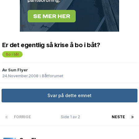
Er det egentlig så krise å bo i båt?
Bo i båt
Av Sun Flyer
24.November.2008
i
Båtforumet
Svar på dette emnet
FORRIGE
Side 1 av 2
NESTE