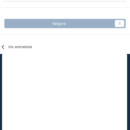
Følgere
0
Vis emneliste