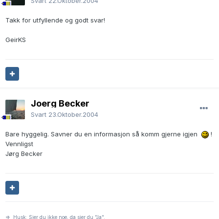
Svart
22.Oktober.2004
Takk for utfyllende og godt svar!
GeirKS
Joerg Becker
Svart
23.Oktober.2004
Bare hyggelig. Savner du en informasjon så komm gjerne igjen
!
Vennligst
Jørg Becker
=> Husk: Sier du ikke noe, da sier du "Ja".