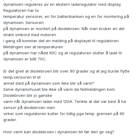
dynamoen reguleres av en ekstern laderegulator med display.
Regulatoren har to
temperatur sensorer, en for batteribanken og en for montering på
dynamoen. Sensoren
på dynamoen er montert på diodebroen. Når man bruker en del
strøm ombord med motoren
i gang så kommer det en melding på displayet til regulatoren.
Meldingen sier at temperaturen
på dynamoen har nådd 90C og at regulatoren slutter å lade til
dynamoen er blitt 70C.
Er det greit at diodebroen blir over 90 grader og at jeg burde flytte
temp.sensoren til et
annet sted på dynamoen som ikke blir så varm?
Selve dynamohuset ble ikke så varm da feilmeldingen kom.
Diodebroen blir jo ganske
varm når dynamoen lader med 120A. Tenkte at det var best å ha
sensor på diodebroen men
virker som regulatoren kutter for tidlig pga temp. grensen på 90
grader.
Hvor varm kan diodebroen i dynamoen bli før den gir seg?