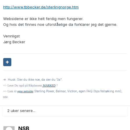
http://www.tbbecker.de/sterlingnorge.htm
Websidene er ikke helt ferdig men fungerer.
Og hvis det finnes noe uforståelige da forklarer jeg det gjerne.
Vennligst
Jørg Becker
=> Husk: Sier du ikke noe, da sier du "Ja".
=> Leser Du også på Båtplassens
MARKED
?
Sterling Power, Balmar, Victron, egen FAQ (tips feilsøking mm),
=> Link til
egne nettsider
osv.
2 uker senere...
NSB