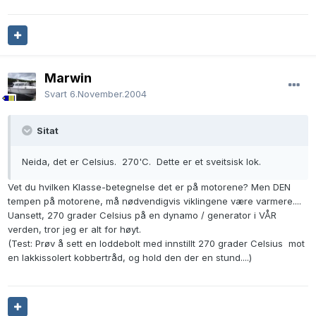
Marwin
Svart
6.November.2004
Sitat
Neida, det er Celsius. 270'C. Dette er et sveitsisk lok.
Vet du hvilken Klasse-betegnelse det er på motorene? Men DEN
tempen på motorene, må nødvendigvis viklingene være varmere....
Uansett, 270 grader Celsius på en dynamo / generator i VÅR
verden, tror jeg er alt for høyt.
(Test: Prøv å sett en loddebolt med innstillt 270 grader Celsius mot
en lakkissolert kobbertråd, og hold den der en stund....)