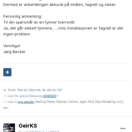
Dermed er anbefalingen akkurat på midten, fagrett og sikker.
Personlig anmerking:
Til din spørsmål av en tynner tverrsnitt:
Ja, det går sikkert tynnere, …hvis installasjonen er fagrett er det
ingen problem.
Vennligst
Jørg Becker
=> Husk: Sier du ikke noe, da sier du "Ja".
=> Leser Du også på Båtplassens
MARKED
?
Sterling Power, Balmar, Victron, egen FAQ (tips feilsøking mm),
=> Link til
egne nettsider
osv.
GeirKS