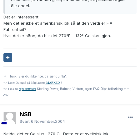
tåle endel.
Det er interessant.
Men det er ikke et amerikansk lok så at den verdi er F =
Fahrenheit?
Hvis det er sånn, da blir det 270°F = 132° Celsius igjen.
=> Husk: Sier du ikke noe, da sier du "Ja".
=> Leser Du også på Båtplassens
MARKED
?
Sterling Power, Balmar, Victron, egen FAQ (tips feilsøking mm),
=> Link til
egne nettsider
osv.
NSB
Svart
6.November.2004
Neida, det er Celsius. 270'C. Dette er et sveitsisk lok.