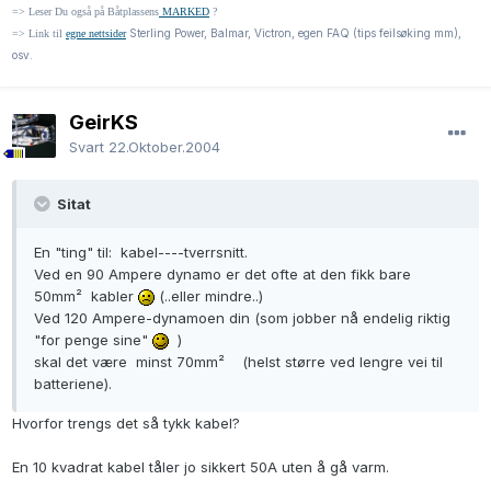
=> Leser Du også på Båtplassens
MARKED
?
Sterling Power, Balmar, Victron, egen FAQ (tips feilsøking mm),
=> Link til
egne nettsider
osv.
GeirKS
Svart
22.Oktober.2004
Sitat
En "ting" til: kabel----tverrsnitt.
Ved en 90 Ampere dynamo er det ofte at den fikk bare
50mm² kabler
(..eller mindre..)
Ved 120 Ampere-dynamoen din (som jobber nå endelig riktig
"for penge sine"
)
skal det være minst 70mm² (helst større ved lengre vei til
batteriene).
Hvorfor trengs det så tykk kabel?
En 10 kvadrat kabel tåler jo sikkert 50A uten å gå varm.