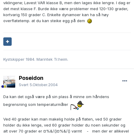
viklingene; Lavest VAR klasse B, men den lages ikke lengre. I dag er
det mest klasse F. Burde ikke være problemer med 120-130 grader,
kortvarig 150 grader C. Enkelte dynamoer kan ha så høy
overflatetemp. at du kan steike egg på dem
Kystskipper 1984. Marintek Tr.heim.
Poseidon
Svart
5.Oktober.2004
Da kan det også være på sin plass å minne om håndens
begrensning som temperaturmåler
Ved 40 grader kan man makelig holde på flaten, ved 50 grader
holder du ikke lenge, ved 60 grader holder du noen sekunder og
alt over 70 grader er ¤%&/()¤%&/() varmt - men der er allikevel