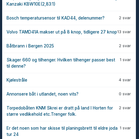
Kanzaki KBW10E(2,83:1)
2 svar
Bosch temperatursensor til KAD44, delenummer?
13 svar
Volvo TAMD41A makser ut på 8 knop, tidligere 27 knop
2 svar
Båtbrann i Bergen 2025
1 svar
Skager 660 og tilhenger. Hvilken tilhenger passer best
til denne?
4 svar
Kjølestråle
0 svar
Annonsere båt i utlandet, noen vits?
2 svar
Torpedobåten KNM Skrei er dratt på land I Horten for
større vedlikehold etc.Trenger folk.
1 svar
Er det noen som har skisse til planingsbrett til eldre joda
tur 24