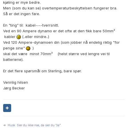
kjøling er mye bedre.
Men (som du kan se) overtemperaturbeskyttelsen fungerer bra.
Så er det ingen fare.
En "ting" til: kabel----tverrsnitt.
Ved en 90 Ampere dynamo er det ofte at den fikk bare 50mm²
kabler
(..eller mindre..)
Ved 120 Ampere-dynamoen din (som jobber nå endelig riktig "for
penge sine"
)
skal det være minst 70mm² (helst større ved lengre vei til
batteriene).
Er det flere spørsmål om Sterling, bare spør.
Vennlig hilsen
Jørg Becker
=> Husk: Sier du ikke noe, da sier du "Ja".