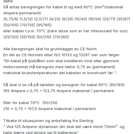
dette.
Så antas beregningen for kabel til og med 60°C (mm²/maksimal
Ampere permanent):
(0,75/6) (1,5/12) (2,5/17) (4/22) (6/29) (10/40) (16/54) (25/71) (35/87)
(50/105) (70/135) (95/165).
eller kabler t.o.m. 70°C (bare disse som er her interessant for oss):
(25/120) (35/150) (50/210) (70/265)
Alle beregninger skal ha grunnlagget av CE-Norm.
En del av CE-Normen etter ISO 10133 og 13297 sier som følger:
"En kabel på lystbåten som skal installeres inne eller gjennom
motorrommet må beregnes med faktor 0,75 av (permanent)
maksimal brukstemperaturen det kabelen er konstruert før ".
Så skal vi se nå på tabellen og beregner for kabel 60°C (95/165):
165 Ampere x 0,75 = 123,75 Ampere maksimal / permanent
Eller for kabel 70°C (50/210)
210 x 0,75 = 157,5 Ampere maksimal / permanent
Tilbake til situasjonen og anbefaling fra Sterling:
" Ved 120 Ampere-dynamoen din skal det være minst 70mm² og
helst større ved lengre vei til batteriene"