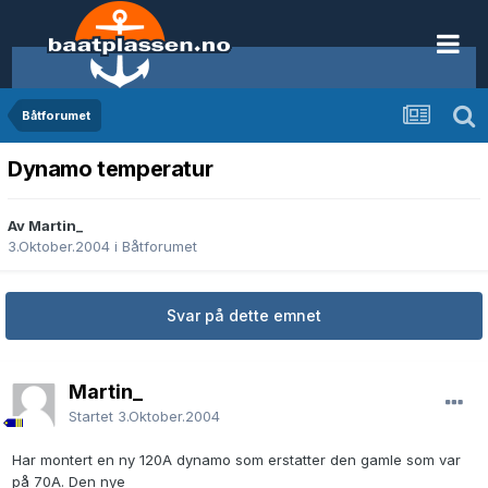
Båtforumet
Dynamo temperatur
Av Martin_
3.Oktober.2004
i
Båtforumet
Svar på dette emnet
Martin_
Startet
3.Oktober.2004
Har montert en ny 120A dynamo som erstatter den gamle som var
på 70A. Den nye