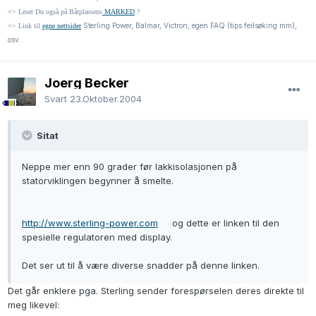
=> Leser Du også på Båtplassens
MARKED
?
Sterling Power, Balmar, Victron, egen FAQ (tips feilsøking mm),
=> Link til
egne nettsider
osv.
Joerg Becker
Svart
23.Oktober.2004
Sitat
Neppe mer enn 90 grader før lakkisolasjonen på
statorviklingen begynner å smelte.
http://www.sterling-power.com
og dette er linken til den
spesielle regulatoren med display.
Det ser ut til å være diverse snadder på denne linken.
Det går enklere pga. Sterling sender forespørselen deres direkte til
meg likevel: