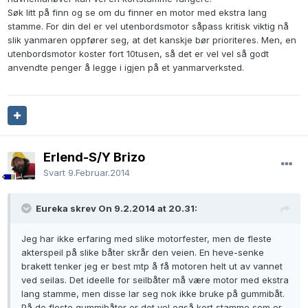
Søk litt på finn og se om du finner en motor med ekstra lang
stamme. For din del er vel utenbordsmotor såpass kritisk viktig nå
slik yanmaren oppfører seg, at det kanskje bør prioriteres. Men, en
utenbordsmotor koster fort 10tusen, så det er vel vel så godt
anvendte penger å legge i igjen på et yanmarverksted.
Erlend-S/Y Brizo
Svart
9.Februar.2014
Eureka skrev On 9.2.2014 at 20.31:
Jeg har ikke erfaring med slike motorfester, men de fleste
akterspeil på slike båter skrår den veien. En heve-senke
brakett tenker jeg er best mtp å få motoren helt ut av vannet
ved seilas. Det ideelle for seilbåter må være motor med ekstra
lang stamme, men disse lar seg nok ikke bruke på gummibåt.
På de fleste gummibåter er det vel også kort stamme som er