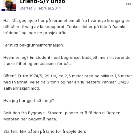
Erlend-S/Y Brizo
Startet
5.Februar.2014
Har fått god hjelp her på forumet om alt fra hvor mye krenging en
båt tåler til valg av kokeapparat. Tenker det er på tide å "samle
trådene" og lage en prosjekttråd.
Først litt bakgrunnsinformasjon:
Hvem er jeg? En student med begrenset budsjett, men tilsvarende
større frihet og entusiasme for båt.
Båten? Er fra 1974/5, 29 fot, ca 2,5 meter bred og stikker 1,5 meter
ned i vannet. Veier ca 3 tonn og har en 18 hesters Yanmar GM20
saltvannskjølt motr.
Hva jeg har gjort så langt?
Seilt den fra Bygdøy til Stavern, planen er å få den til Bergen.
Motoren har begynt å halte.
Starten, fikk båten på land for å spyle den: