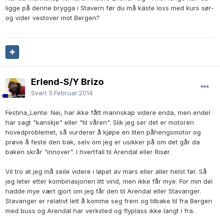
ligge på denne brygga i Stavern før du må kaste loss med kurs sør-
og vider vestover mot Bergen?
Erlend-S/Y Brizo
Svart
5.Februar.2014
Festina_Lente: Nei, har ikke fått mannskap videre enda, men endel
har sagt "kanskje" eller "til våren". Slik jeg ser det er motoren
hovedproblemet, så vurderer å kjøpe en liten påhengsmotor og
prøve å feste den bak, selv om jeg er usikker på om det går da
baken skrår "innover". I hvertfall til Arendal eller Risør.
Vil tro at jeg må seile videre i løpet av mars eller aller helst før. Så
jeg leter etter kombinasjonen litt vind, men ikke får mye. For min del
hadde mye vært gjort om jeg får den til Arendal eller Stavanger.
Stavanger er relativt lett å komme seg frem og tilbake til fra Bergen
med buss og Arendal har verksted og flyplass ikke langt i fra.