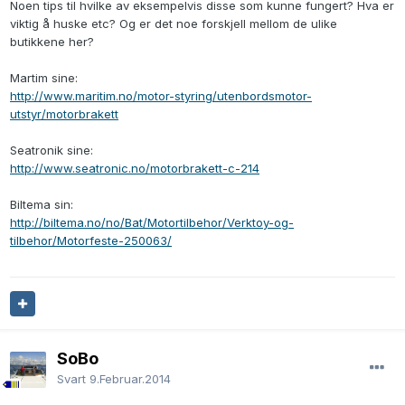
Noen tips til hvilke av eksempelvis disse som kunne fungert? Hva er
viktig å huske etc? Og er det noe forskjell mellom de ulike
butikkene her?
Martim sine:
http://www.maritim.no/motor-styring/utenbordsmotor-
utstyr/motorbrakett
Seatronik sine:
http://www.seatronic.no/motorbrakett-c-214
Biltema sin:
http://biltema.no/no/Bat/Motortilbehor/Verktoy-og-
tilbehor/Motorfeste-250063/
SoBo
Svart
9.Februar.2014