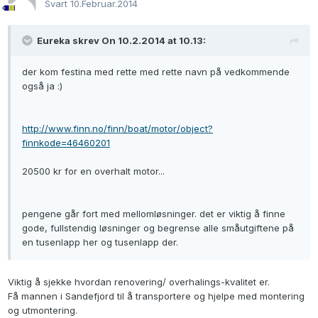
Svart
10.Februar.2014
Eureka skrev On 10.2.2014 at 10.13:
der kom festina med rette med rette navn på vedkommende
også ja :)
http://www.finn.no/finn/boat/motor/object?
finnkode=46460201
20500 kr for en overhalt motor...
pengene går fort med mellomløsninger. det er viktig å finne
gode, fullstendig løsninger og begrense alle småutgiftene på
en tusenlapp her og tusenlapp der.
Viktig å sjekke hvordan renovering/ overhalings-kvalitet er.
Få mannen i Sandefjord til å transportere og hjelpe med montering
og utmontering.