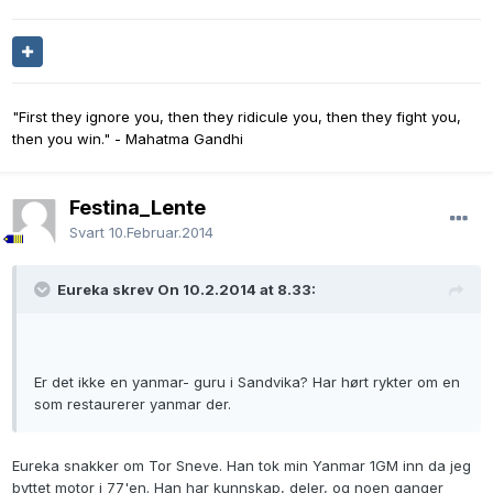
"First they ignore you, then they ridicule you, then they fight you,
then you win." - Mahatma Gandhi
Festina_Lente
Svart
10.Februar.2014
Eureka skrev On 10.2.2014 at 8.33:
Er det ikke en yanmar- guru i Sandvika? Har hørt rykter om en
som restaurerer yanmar der.
Eureka snakker om Tor Sneve. Han tok min Yanmar 1GM inn da jeg
byttet motor i 77'en. Han har kunnskap, deler, og noen ganger