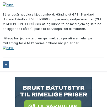
Så er også nødbluss kjøpt ombord, Håndholdt GPS (Standard
Horizon Håndholdt Vhf Hx280E) og personlig nødpeilesender (GME
MT410 PLB MED GPS) (slik at jeg kunne ta de med hjem og ikke ha
de liggende i båten), pluss to servicepakker til motoren.
I tillegg har jeg invitert i en gammeldags parafinvarmelampe
midlertidig for å få litt varme ombord når jeg er der.