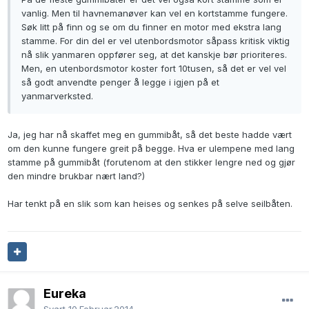
vanlig. Men til havnemanøver kan vel en kortstamme fungere.
Søk litt på finn og se om du finner en motor med ekstra lang
stamme. For din del er vel utenbordsmotor såpass kritisk viktig
nå slik yanmaren oppfører seg, at det kanskje bør prioriteres.
Men, en utenbordsmotor koster fort 10tusen, så det er vel vel
så godt anvendte penger å legge i igjen på et
yanmarverksted.
Ja, jeg har nå skaffet meg en gummibåt, så det beste hadde vært
om den kunne fungere greit på begge. Hva er ulempene med lang
stamme på gummibåt (forutenom at den stikker lengre ned og gjør
den mindre brukbar nært land?)
Har tenkt på en slik som kan heises og senkes på selve seilbåten.
Eureka