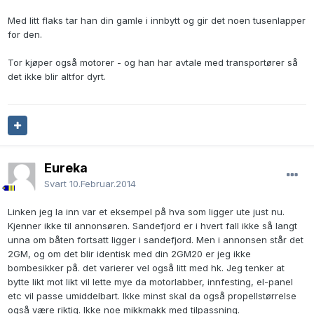
Med litt flaks tar han din gamle i innbytt og gir det noen tusenlapper
for den.
Tor kjøper også motorer - og han har avtale med transportører så
det ikke blir altfor dyrt.
Eureka
Svart
10.Februar.2014
Linken jeg la inn var et eksempel på hva som ligger ute just nu.
Kjenner ikke til annonsøren. Sandefjord er i hvert fall ikke så langt
unna om båten fortsatt ligger i sandefjord. Men i annonsen står det
2GM, og om det blir identisk med din 2GM20 er jeg ikke
bombesikker på. det varierer vel også litt med hk. Jeg tenker at
bytte likt mot likt vil lette mye da motorlabber, innfesting, el-panel
etc vil passe umiddelbart. Ikke minst skal da også propellstørrelse
også være riktig. Ikke noe mikkmakk med tilpassning.