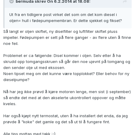
bermuda skrev On 6.2.2014 at 18.08:
Ut fra en tidligere post virket det som om det kom diesel i
oljen= hull i fødepumpemembran. Er dette sjekket og fikset?
Så langt er oljen skiftet, ny diselfilter og luftfilter skiftet pluss
impeller. Fødepumpen er sett på flere ganger - av flere uten å finne
noe feil.
Problemet er ca følgende: Disel kommer i oljen. Selv etter å ha
skrudd opp tomgangsskruen så går den noe ujevnt på tomgang og
den sender olje ut med eksosen.
Noen tipset meg om det kunne være topplokket? Eller behov for ny
dieselpumpe?
Nå har jeg ikke prøvd å kjøre motoren lenge, men sist (i september)
så endte det med at den akselerte ukontrollert oppover og måtte
kveles.
Har også kjøpt nytt termostat, uten å ha installert det enda, da jeg
prøvde å "koke" det gamle og det så ut til å fungere fint.
Alle tips mottas med takk :-)