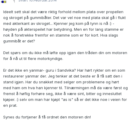
Svart
10.Februar.2014
Ideelt sett skal det være riktig forhold mellom plata over propellen
og skroget på gummibåter. Det var vel noe med plata skal gå i flukt
med akterkant av skroget... Kjenner jeg kom på tynn is nå :) -
høyden på akterspeilet har betydning. Men en for lang stamme er
nok å foretrekke fremfor en stamme som er for kort. Hva slags
gummibåt er det?
Det spørs om du ikke må løfte opp igjen den tråden din om motoren
for å nå ut til flere motorkyndige.
Er det ikke en yanmar- guru i Sandvika? Har hørt rykter om en som
restaurerer yanmar der. Jeg tenker at det beste er å få satt den i
stand igjen. Har du snakket med selger om problemene og hørt
med ham om hva han kjenner til. Tilnærmingen må da være først og
fremst å høflig forhøre seg, ikke å være sint, bitter og innesluttet
kjøper. :) selv om man har kjøpt "as is" så er det ikke noe i veien for
en prat.
Synes du fortjener å få ordnet den motoren din!