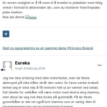
En annen mulighet er å få noen til å knekke to platebiter med riktig
vinkel i forhold til akterenden din, som du monterer finer/treplate-
plate imellom.
Noe ala denne
Stell og oppgradering av en gammel dame (Princess Riviera)
Eureka
Svart
9.Februar.2014
Jeg har ikke erfaring med slike motorfester, men de fleste
akterspeil på slike båter skrår den veien. En heve-senke brakett
tenker jeg er best mtp å få motoren helt ut av vannet ved seilas.
Det ideelle for seilbåter må være motor med ekstra lang stamme,
men disse lar seg nok ikke bruke på gummibåt. På de fleste
gummibåter er det vel også kort stamme som er vanlig. Men til
havnemanøver kan vel en kortstamme fungere.