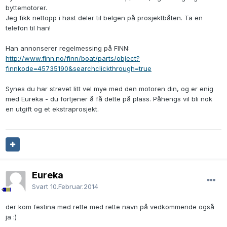
byttemotorer.
Jeg fikk nettopp i høst deler til belgen på prosjektbåten. Ta en
telefon til han!
Han annonserer regelmessing på FINN:
http://www.finn.no/finn/boat/parts/object?
finnkode=45735190&searchclickthrough=true
Synes du har strevet litt vel mye med den motoren din, og er enig
med Eureka - du fortjener å få dette på plass. Påhengs vil bli nok
en utgift og et ekstraprosjekt.
Eureka
Svart
10.Februar.2014
der kom festina med rette med rette navn på vedkommende også
ja :)