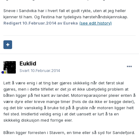
Sneve i Sandvika har i hvert fall et godt rykte, uten at jeg heller
kjenner til ham. Og Festina har tydeligvis hørstehåndskjennskap.
Redigert
10.Februar.2014
av Eureka
(see edit history)
Euklid
Svart
10.Februar.2014
Lett å være enig i at ting bør gjøres skikkelig når det først skal
gjøres, men i dette tilfellet er det jo et ikke ubetydelig problem at
båten ligger på feil kant av landet. Motorreparasjoner pleier enten å
være dyre eller kreve mange timer (hvis de da ikke er begge deler),
og det blir vanskelig å bruke tid på å gruble når motoren ligger helt
feil sted. Imidlertid veldig enig i at det uansett er lurt å ta en
skikkelig diskusjon med forrige eier.
Båten ligger forresten i Stavern, en time eller så syd for Sandefjord.