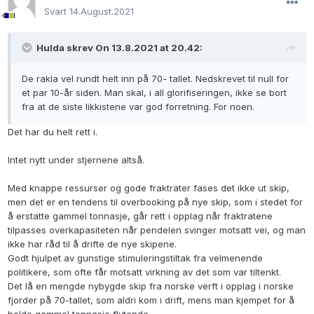
Svart
14.August.2021
Hulda skrev On 13.8.2021 at 20.42:
De rakla vel rundt helt inn på 70- tallet. Nedskrevet til null for
et par 10-år siden. Man skal, i all glorifiseringen, ikke se bort
fra at de siste likkistene var god forretning. For noen.
Det har du helt rett i.
Intet nytt under stjernene altså.
Med knappe ressurser og gode fraktrater fases det ikke ut skip,
men det er en tendens til overbooking på nye skip, som i stedet for
å erstatte gammel tonnasje, går rett i opplag når fraktratene
tilpasses overkapasiteten når pendelen svinger motsatt vei, og man
ikke har råd til å drifte de nye skipene.
Godt hjulpet av gunstige stimuleringstiltak fra velmenende
politikere, som ofte får motsatt virkning av det som var tiltenkt.
Det lå en mengde nybygde skip fra norske verft i opplag i norske
fjorder på 70-tallet, som aldri kom i drift, mens man kjempet for å