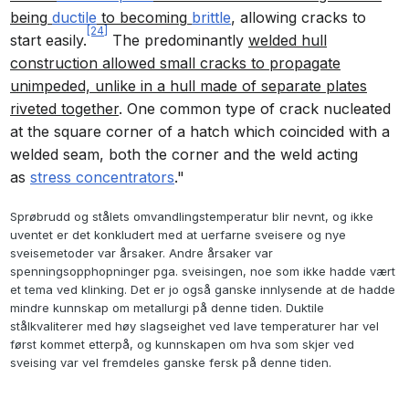
being
ductile
to becoming
brittle
, allowing cracks to
[24]
start easily.
The predominantly
welded hull
construction allowed small cracks to propagate
unimpeded, unlike in a hull made of separate plates
riveted together
. One common type of crack nucleated
at the square corner of a hatch which coincided with a
welded seam, both the corner and the weld acting
as
stress concentrators
."
Sprøbrudd og stålets omvandlingstemperatur blir nevnt, og ikke
uventet er det konkludert med at uerfarne sveisere og nye
sveisemetoder var årsaker. Andre årsaker var
spenningsopphopninger pga. sveisingen, noe som ikke hadde vært
et tema ved klinking. Det er jo også ganske innlysende at de hadde
mindre kunnskap om metallurgi på denne tiden. Duktile
stålkvaliterer med høy slagseighet ved lave temperaturer har vel
først kommet etterpå, og kunnskapen om hva som skjer ved
sveising var vel fremdeles ganske fersk på denne tiden.