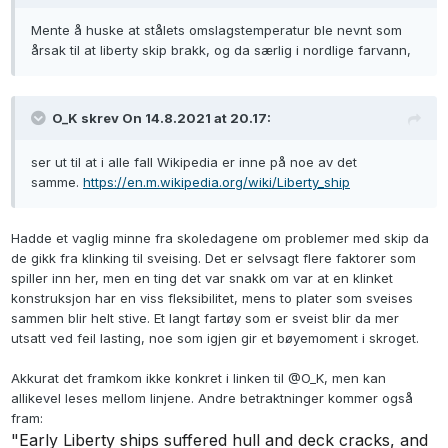
Mente å huske at stålets omslagstemperatur ble nevnt som
årsak til at liberty skip brakk, og da særlig i nordlige farvann,
O_K skrev On 14.8.2021 at 20.17:
ser ut til at i alle fall Wikipedia er inne på noe av det
samme.
https://en.m.wikipedia.org/wiki/Liberty_ship
Hadde et vaglig minne fra skoledagene om problemer med skip da
de gikk fra klinking til sveising. Det er selvsagt flere faktorer som
spiller inn her, men en ting det var snakk om var at en klinket
konstruksjon har en viss fleksibilitet, mens to plater som sveises
sammen blir helt stive. Et langt fartøy som er sveist blir da mer
utsatt ved feil lasting, noe som igjen gir et bøyemoment i skroget.
Akkurat det framkom ikke konkret i linken til
@O_K
, men kan
allikevel leses mellom linjene. Andre betraktninger kommer også
fram:
"Early Liberty ships suffered hull and deck cracks, and