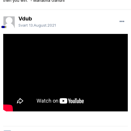
then you win." - Mahatma Gandhi
Vdub
Svart
13.August.2021