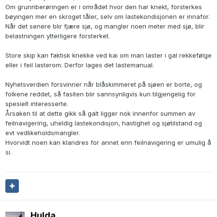
Om grunnberøringen er i området hvor den har knekt, forsterkes
bøyingen mer en skroget tåler, selv om lastekondisjonen er innafor.
Når det senere blir fjære sjø, og mangler noen meter med sjø, blir
belastningen ytterligere forsterket.
Store skip kan faktisk knekke ved kai om man laster i gal rekkefølge
eller i feil lasterom. Derfor lages det lastemanual.
Nyhetsverdien forsvinner når blåskimmeret på sjøen er borte, og
folkene reddet, så fasiten blir sannsynligvis kun tilgjengelig for
spesielt interesserte.
Årsaken til at dette gikk så galt ligger nok innenfor summen av
feilnavigering, uheldig lastekondisjon, hastighet og sjøtilstand og
evt vedlikeholdsmangler.
Hvorvidt noen kan klandres for annet enn feilnavigering er umulig å
si.
Hulda