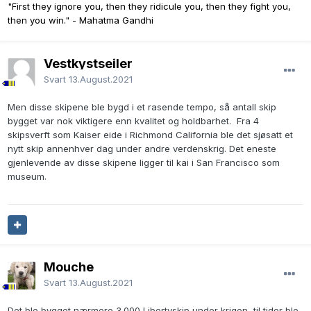
"First they ignore you, then they ridicule you, then they fight you,
then you win." - Mahatma Gandhi
Vestkystseiler
Svart
13.August.2021
Men disse skipene ble bygd i et rasende tempo, så antall skip
bygget var nok viktigere enn kvalitet og holdbarhet. Fra 4
skipsverft som Kaiser eide i Richmond California ble det sjøsatt et
nytt skip annenhver dag under andre verdenskrig. Det eneste
gjenlevende av disse skipene ligger til kai i San Francisco som
museum.
Mouche
Svart
13.August.2021
Det ble bygget nærmere 3.000 Libertyskip under krigen, til tider ble