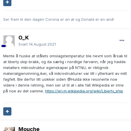
Ser frem til den dagen Corona er en øl og Donald er en and!
O_K
Svart
14.August.2021
Mente å huske at stålets omslagstemperatur ble nevnt som årsak til
at liberty skip brakk, og da særlig i nordlige farvann, når jeg hadde
metallers mikrostruktur egenskaper på NTNU, er riktignok
materialgjenvinning,iker, så mikrostrukturer var litt i ytterkant av mitt
fagfelt. Ble derfor litt usikker siden
@Hulda
ikke resonerte noe
videre i denne retning, men ser ut til at i alle fall Wikipedia er inne
på noe av det samme.
https://en.m.wikipedia.org/wiki/Liberty_ship
Mouche