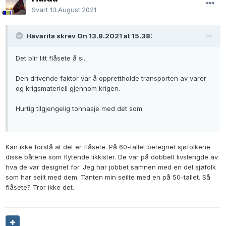
Svart
13.August.2021
Havarita skrev On 13.8.2021 at 15.38:
Det blir litt flåsete å si.
Den drivende faktor var å opprettholde transporten av varer
og krigsmateriell gjennom krigen.
Hurtig tilgjengelig tonnasje med det som
Kan ikke forstå at det er flåsete. På 60-tallet betegnet sjøfolkene
disse båtene som flytende likkister. De var på dobbelt livslengde av
hva de var designet for. Jeg har jobbet samnen med en del sjøfolk
som har seilt med dem. Tanten min seilte med en på 50-tallet. Så
flåsete? Tror ikke det.