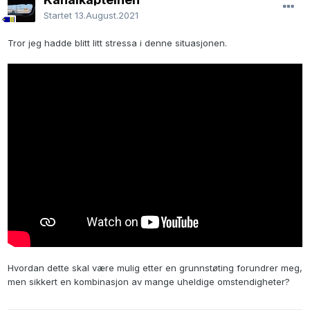
Startet
13.August.2021
Tror jeg hadde blitt litt stressa i denne situasjonen.
Hvordan dette skal være mulig etter en grunnstøting forundrer meg,
men sikkert en kombinasjon av mange uheldige omstendigheter?