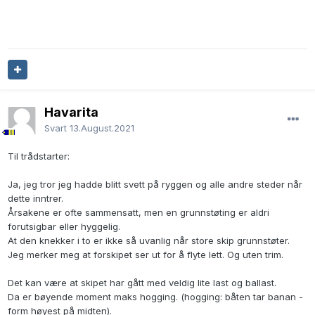
Havarita
Svart
13.August.2021
Til trådstarter:
Ja, jeg tror jeg hadde blitt svett på ryggen og alle andre steder når
dette inntrer.
Årsakene er ofte sammensatt, men en grunnstøting er aldri
forutsigbar eller hyggelig.
At den knekker i to er ikke så uvanlig når store skip grunnstøter.
Jeg merker meg at forskipet ser ut for å flyte lett. Og uten trim.
Det kan være at skipet har gått med veldig lite last og ballast.
Da er bøyende moment maks hogging. (hogging: båten tar banan -
form høyest på midten).