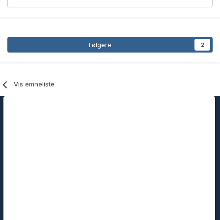
Følgere
2
Vis emneliste