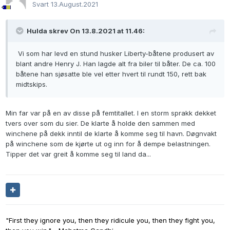
Svart
13.August.2021
Hulda skrev On 13.8.2021 at 11.46:
Vi som har levd en stund husker Liberty-båtene produsert av
blant andre Henry J. Han lagde alt fra biler til båter. De ca. 100
båtene han sjøsatte ble vel etter hvert til rundt 150, rett bak
midtskips.
Min far var på en av disse på femtitallet. I en storm sprakk dekket
tvers over som du sier. De klarte å holde den sammen med
winchene på dekk inntil de klarte å komme seg til havn. Døgnvakt
på winchene som de kjørte ut og inn for å dempe belastningen.
Tipper det var greit å komme seg til land da...
"First they ignore you, then they ridicule you, then they fight you,