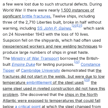
a few were lost due to such structural defects. During
World War II there were nearly
1,500 instances of
significant
brittle fractures
.
Twelve ships, including
three of the 2,710 Liberties built, broke in half without
[20]
[21]
warning, including
SS
John P. Gaines
,
which sank
on 24 November 1943 with the loss of 10 lives.
Suspicion fell on the shipyards, which had often used
inexperienced workers and new welding techniques
to
produce large numbers of ships in great haste.
The
Ministry of War Transport
borrowed the British-
[22]
built
Empire Duke
for testing purposes.
Constance
Tipper
of
Cambridge University
demonstrated that
the
fractures did not start in the welds, but were due to low
[23]
temperature
embrittlement
of the steel used
;
the
same steel used in riveted construction did not have this
problem
. She discovered that the
ships in the North
Atlantic were exposed to temperatures that could fall
below
a critical point
at which the steel changed from