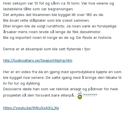
Hver seksjon var 10 fot og sånn ca 10 tonn. Var hva veiene og
lastebilene tålte som var begrensingen.
Det antydes det tilsammen ble bygget litt over 180 av de.
Ble brukt rette stålplater som ble sveist sammen.
Etter krigen ble de solgt rundtforbi. Ja noen sank av forskjellige
årsaker mens noen levde så lenge de fikk dieselmotor.
Ble og importert noen til norge av de og. De fleste er historie.
Denne er et eksempel som ble sett flytende i fjor:
http://tugboatlars.se/SeaportAlpha.htm
Her er en video fra da en gjeng med sportsdykkere kjøpte en som
ble bygget noe senere. De satte igang med å bringe den tilbake til
liv for tur og dykking.
Dessverre døde han som var teknisk anlagt og pådriver for hele
prosjektet så den forsvant bare etterpå...
???????
https://youtu.be/6WuXsAXU_Kg