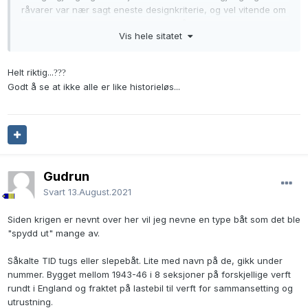
råvarer var nær sagt eneste designkriterie, og vel vitende om
at halvparten av dem kanskje kom til å bli torpedert de
Vis hele sitatet
nærmeste årene, ble lang levetid meget underordnet.
Tror vi skal være glade for prioriteringen og handlekraften
Helt riktig...
?
?
?
som lå bak Liberty-skipene
Godt å se at ikke alle er like historieløs...
Etterpå prøvde man selvfølgelig å strekke levetiden, i en tid
hvor det også var mangel på alt, gode fraktrater, og lite
tonnasje tilgjengelig.
Gudrun
Svart
13.August.2021
Siden krigen er nevnt over her vil jeg nevne en type båt som det ble
"spydd ut" mange av.
Såkalte TID tugs eller slepebåt. Lite med navn på de, gikk under
nummer. Bygget mellom 1943-46 i 8 seksjoner på forskjellige verft
rundt i England og fraktet på lastebil til verft for sammansetting og
utrustning.