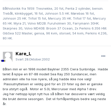
Båthistorikk fra 1959: Tresnekke, 20 fot, Penta 2 sylinder, bensin.
Trebåt, klinkbygget, 16 fot, Johnson 5.5 HK. Mørebas 16 fot,
Johnson 25 HK. Trifoil 15 fot, Mercury 35 HK. Trifoil 17 fot, Mercury
65 HK. Myra 21, Volvo MD2B. Furuholmen 30, Farrymann 30HK.
Skarpnes 30, Volvo MD40B. Broom 37 Ocean, 2x Perkins 6.356 HM.
GibSea 522 Master, genoa, 96 kvm, storseil, 54 kvm, Perkins 4.236,
80 HK.
Kare_L
Svart
28.Oktober.2002
Båten min er en 1996 modell Bayliner 2355 Ciera Sunbridge. Hadde
tenkt å kjöpe en 87-88 modell Sea Ray 250 Sundancer, men
admiralen ville ha noe nyere, så jeg hadde ikke noe valg!
Plassutnyttelsen er veldig god for en 23 foter og den er ganske
bra utstyrt også. Motor er 5.0L Mercruiser med Alpha 1 drev.
Jeg har nettopp kjöpt nytt hus så båten har dessverre vært veldig
lite brukt denne sesongen. Det vil forhåpentligvis bedre seg neste
år.