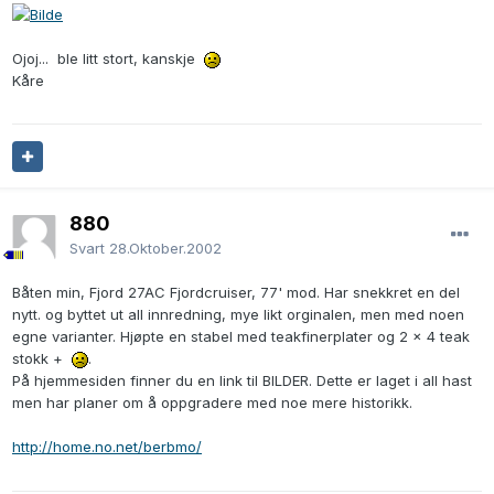
Ojoj... ble litt stort, kanskje
Kåre
880
Svart
28.Oktober.2002
Båten min, Fjord 27AC Fjordcruiser, 77' mod. Har snekkret en del
nytt. og byttet ut all innredning, mye likt orginalen, men med noen
egne varianter. Hjøpte en stabel med teakfinerplater og 2 x 4 teak
stokk +
.
På hjemmesiden finner du en link til BILDER. Dette er laget i all hast
men har planer om å oppgradere med noe mere historikk.
http://home.no.net/berbmo/