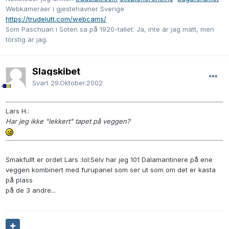
Webkameraer i gjestehavner Sverige
https://trudelutt.com/webcams/
Som Paschuan i Soten sa på 1920-tallet: Ja, inte är jag mätt, men
törstig är jag.
Slagskibet
Svart
29.Oktober.2002
Lars H.:
Har jeg ikke "lekkert" tapet på veggen?
Smakfullt er ordet Lars :lol:Selv har jeg 101 Dalamantinere på ene
veggen kombinert med furupanel som ser ut som om det er kasta
på plass
på de 3 andre...