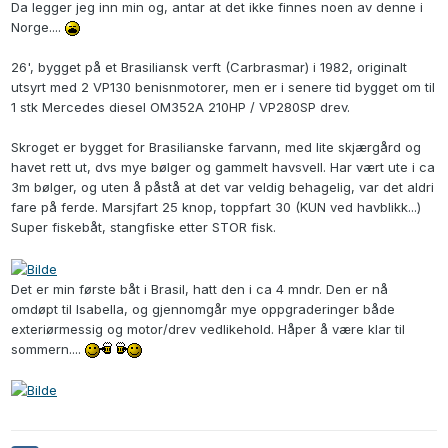
Da legger jeg inn min og, antar at det ikke finnes noen av denne i
Norge....
26', bygget på et Brasiliansk verft (Carbrasmar) i 1982, originalt
utsyrt med 2 VP130 benisnmotorer, men er i senere tid bygget om til
1 stk Mercedes diesel OM352A 210HP / VP280SP drev.
Skroget er bygget for Brasilianske farvann, med lite skjærgård og
havet rett ut, dvs mye bølger og gammelt havsvell. Har vært ute i ca
3m bølger, og uten å påstå at det var veldig behagelig, var det aldri
fare på ferde. Marsjfart 25 knop, toppfart 30 (KUN ved havblikk...)
Super fiskebåt, stangfiske etter STOR fisk.
Det er min første båt i Brasil, hatt den i ca 4 mndr. Den er nå
omdøpt til Isabella, og gjennomgår mye oppgraderinger både
exteriørmessig og motor/drev vedlikehold. Håper å være klar til
sommern....