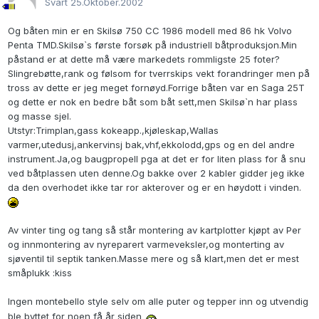
Svart
25.Oktober.2002
Og båten min er en Skilsø 750 CC 1986 modell med 86 hk Volvo
Penta TMD.Skilsø`s første forsøk på industriell båtproduksjon.Min
påstand er at dette må være markedets rommligste 25 foter?
Slingrebøtte,rank og følsom for tverrskips vekt forandringer men på
tross av dette er jeg meget fornøyd.Forrige båten var en Saga 25T
og dette er nok en bedre båt som båt sett,men Skilsø`n har plass
og masse sjel.
Utstyr:Trimplan,gass kokeapp.,kjøleskap,Wallas
varmer,utedusj,ankervinsj bak,vhf,ekkolodd,gps og en del andre
instrument.Ja,og baugpropell pga at det er for liten plass for å snu
ved båtplassen uten denne.Og bakke over 2 kabler gidder jeg ikke
da den overhodet ikke tar ror akterover og er en høydott i vinden.
Av vinter ting og tang så står montering av kartplotter kjøpt av Per
og innmontering av nyreparert varmeveksler,og monterting av
sjøventil til septik tanken.Masse mere og så klart,men det er mest
småplukk :kiss
Ingen montebello style selv om alle puter og tepper inn og utvendig
ble byttet for noen få år siden