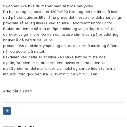
Skjønner ikke hva du mener med at bilde mislyktes.
Du har antagelig postet et 1200x900 bilde,og det tar litt tid å laste
ned på computeren.Etter å ha prøvd det mest av bildebehandlings
program så er jeg tilbake ved square 1-Microsoft Photo Editor.
Bruker du denne så kan du åpne bilde og velge `lagre som` og
deretter velge `mere`.Da kan du justere størrelsen på billedet-jeg
bruker å gå ned til ca 50-55
prosent.Dvs at bilde krympes og det er raskere å maile og å åpne
når du poster på nettet.
Bakdelen ved dette er at bilde kan virke flatt og miste noe
dybde,fordelen er at du mere enn halverer sendetiden via
mail.Sender en del mail bilder via mobil og sende tiden for mine
ìndustri` foto gikk ned fra 12-15 min til ca 2min 15 sek.
Artig båt du har!