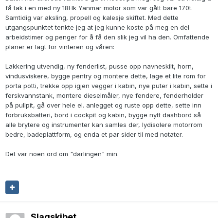
få tak i en med ny 18Hk Yanmar motor som var gått bare 170t.
Samtidig var aksling, propell og kalesje skiftet. Med dette
utgangspunktet tenkte jeg at jeg kunne koste på meg en del
arbeidstimer og penger for å få den slik jeg vil ha den. Omfattende
planer er lagt for vinteren og våren:
Lakkering utvendig, ny fenderlist, pusse opp navneskilt, horn,
vindusviskere, bygge pentry og montere dette, lage et lite rom for
porta potti, trekke opp igjen vegger i kabin, nye puter i kabin, sette i
ferskvannstank, montere dieselmåler, nye fendere, fenderholder
på pullpit, gå over hele el. anlegget og ruste opp dette, sette inn
forbruksbatteri, bord i cockpit og kabin, bygge nytt dashbord så
alle brytere og instrumenter kan samles der, lydisolere motorrom
bedre, badeplattform, og enda et par sider til med notater.
Det var noen ord om "darlingen" min.
Slagskibet