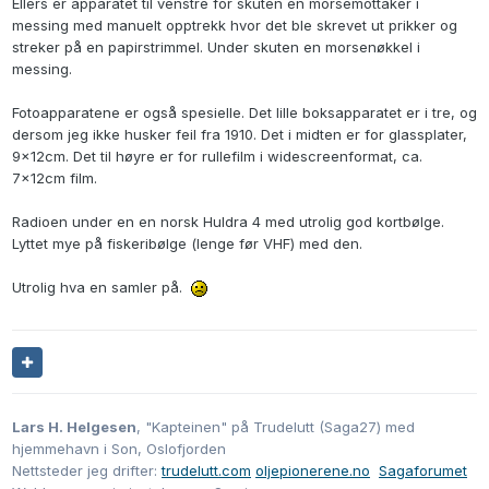
Ellers er apparatet til venstre for skuten en morsemottaker i
messing med manuelt opptrekk hvor det ble skrevet ut prikker og
streker på en papirstrimmel. Under skuten en morsenøkkel i
messing.
Fotoapparatene er også spesielle. Det lille boksapparatet er i tre, og
dersom jeg ikke husker feil fra 1910. Det i midten er for glassplater,
9x12cm. Det til høyre er for rullefilm i widescreenformat, ca.
7x12cm film.
Radioen under en en norsk Huldra 4 med utrolig god kortbølge.
Lyttet mye på fiskeribølge (lenge før VHF) med den.
Utrolig hva en samler på.
Lars H. Helgesen
, "Kapteinen" på Trudelutt (Saga27) med
hjemmehavn i Son, Oslofjorden
Nettsteder jeg drifter:
trudelutt.com
oljepionerene.no
Sagaforumet