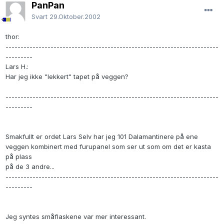
PanPan
Svart
29.Oktober.2002
thor:
-----------------------------------------------------------------------
---------
Lars H.:
Har jeg ikke "lekkert" tapet på veggen?
-----------------------------------------------------------------------
---------
Smakfullt er ordet Lars Selv har jeg 101 Dalamantinere på ene
veggen kombinert med furupanel som ser ut som om det er kasta
på plass
på de 3 andre...
-----------------------------------------------------------------------
---------
Jeg syntes småflaskene var mer interessant.