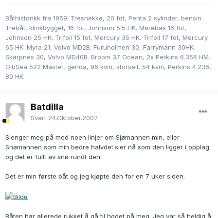
Båthistorikk fra 1959: Tresnekke, 20 fot, Penta 2 sylinder, bensin.
Trebåt, klinkbygget, 16 fot, Johnson 5.5 HK. Mørebas 16 fot,
Johnson 25 HK. Trifoil 15 fot, Mercury 35 HK. Trifoil 17 fot, Mercury
65 HK. Myra 21, Volvo MD2B. Furuholmen 30, Farrymann 30HK.
Skarpnes 30, Volvo MD40B. Broom 37 Ocean, 2x Perkins 6.356 HM.
GibSea 522 Master, genoa, 96 kvm, storseil, 54 kvm, Perkins 4.236,
80 HK.
Batdilla
Svart
24.Oktober.2002
Slenger meg på med noen linjer om Sjømannen min, eller
Snømannen som min bedre halvdel sier nå som den ligger i opplag
og det er fullt av snø rundt den.
Det er min første båt og jeg kjøpte den for en 7 uker siden.
Båten har allerede rukket å gå til hodet på meg. Jeg var så heldig å