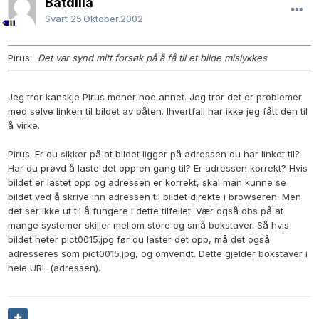
Batdilla
Svart
25.Oktober.2002
Pirus:
Det var synd mitt forsøk på å få til et bilde mislykkes
Jeg tror kanskje Pirus mener noe annet. Jeg tror det er problemer
med selve linken til bildet av båten. Ihvertfall har ikke jeg fått den til
å virke.
Pirus: Er du sikker på at bildet ligger på adressen du har linket til?
Har du prøvd å laste det opp en gang til? Er adressen korrekt? Hvis
bildet er lastet opp og adressen er korrekt, skal man kunne se
bildet ved å skrive inn adressen til bildet direkte i browseren. Men
det ser ikke ut til å fungere i dette tilfellet. Vær også obs på at
mange systemer skiller mellom store og små bokstaver. Så hvis
bildet heter pict0015.jpg før du laster det opp, må det også
adresseres som pict0015.jpg, og omvendt. Dette gjelder bokstaver i
hele URL (adressen).