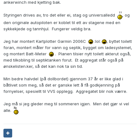
ankerwinch med kjetting bak.
Styringen drives av, tro det eller ei, stag og universalledd
, og
den originale autopiloten er koblet til ett av stagene med en
sykkekjede og tannhjul. Fungerer veldig bra.
Jeg har montert Kartplotter Garmin 2006C
:lol:
, byttet toilett
foran, montert måler for vann og septik, bygget om ladesystemet,
og montert Batt-Meter
. Planen tilsier nytt toilett akterut også,
med tilkobling til septiktanken forut. Et aggregat står også på
ønskelisten.ker, så det kan nok ta sin tid.
Min bedre halvdel (på dollbordet) gjennom 37 år er like glad i
båtlivet som meg, så det er ganske lett å få godkjenning på
fornyelser, spesiellt til VVS opplegg. Aggregatet blir nok værre.
Jeg må si jeg gleder meg til sommeren igjen. Men det gjør vi vel
alle.