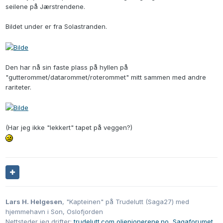
seilene på Jærstrendene.
Bildet under er fra Solastranden.
Den har nå sin faste plass på hyllen på
"gutterommet/datarommet/roterommet" mitt sammen med andre
rariteter.
(Har jeg ikke "lekkert" tapet på veggen?)
Lars H. Helgesen
, "Kapteinen" på Trudelutt (Saga27) med
hjemmehavn i Son, Oslofjorden
Nettsteder jeg drifter:
trudelutt.com
oljepionerene.no
Sagaforumet