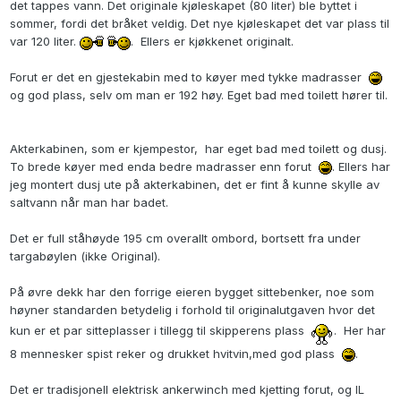
det tappes vann. Det originale kjøleskapet (80 liter) ble byttet i
sommer, fordi det bråket veldig. Det nye kjøleskapet det var plass til
var 120 liter.
. Ellers er kjøkkenet originalt.
Forut er det en gjestekabin med to køyer med tykke madrasser
og god plass, selv om man er 192 høy. Eget bad med toilett hører til.
Akterkabinen, som er kjempestor, har eget bad med toilett og dusj.
To brede køyer med enda bedre madrasser enn forut
. Ellers har
jeg montert dusj ute på akterkabinen, det er fint å kunne skylle av
saltvann når man har badet.
Det er full ståhøyde 195 cm overallt ombord, bortsett fra under
targabøylen (ikke Original).
På øvre dekk har den forrige eieren bygget sittebenker, noe som
høyner standarden betydelig i forhold til originalutgaven hvor det
kun er et par sitteplasser i tillegg til skipperens plass
. Her har
8 mennesker spist reker og drukket hvitvin,med god plass
.
Det er tradisjonell elektrisk ankerwinch med kjetting forut, og IL