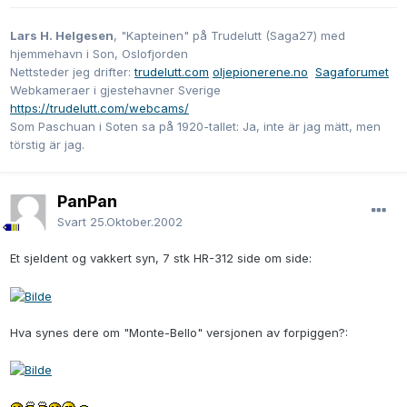
Lars H. Helgesen
, "Kapteinen" på Trudelutt (Saga27) med
hjemmehavn i Son, Oslofjorden
Nettsteder jeg drifter:
trudelutt.com
oljepionerene.no
Sagaforumet
Webkameraer i gjestehavner Sverige
https://trudelutt.com/webcams/
Som Paschuan i Soten sa på 1920-tallet: Ja, inte är jag mätt, men
törstig är jag.
PanPan
Svart
25.Oktober.2002
Et sjeldent og vakkert syn, 7 stk HR-312 side om side:
Hva synes dere om "Monte-Bello" versjonen av forpiggen?: