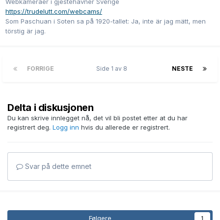
Webkameraer i gjestehavner Sverige
https://trudelutt.com/webcams/
Som Paschuan i Soten sa på 1920-tallet: Ja, inte är jag mätt, men
törstig är jag.
FORRIGE
Side 1 av 8
NESTE
Delta i diskusjonen
Du kan skrive innlegget nå, det vil bli postet etter at du har
registrert deg.
Logg inn
hvis du allerede er registrert.
Svar på dette emnet
Følgere
1