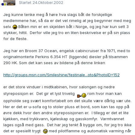
Startet
24.Oktober.2002
Jeg kunne tenke meg å høre hva slags båt de forskjellige
medlemmene har, så da er det vel rimelig at jeg begynner med meg
selv.
Båten min er en skjelden båt i Norge, og jeg har kun sett 3
stykker, hittil. Derfor ville jeg tro en liten beskrivelse er på sin plass
for de fleste.
Jeg har en Broom 37 Ocean, engelsk cabincruiser fra 1971, med to
originalmonterte Perkins 6.354 HT (liggende) diesler på tilsammen
290 HK. Som det kan sees av bildene på denne linken
http://groups.msn.com/Smileshine/festinale...oto&PhotoID=152
er det store vinduer i midtkabinen, hvor salongen og nedre
styreposisjon er. Det gir et lyst trivelig
rom hvor man kan
oppholde seg svært komfortabelt om det skulle være dårlig vær ute.
Her er det er u-sofa og to stoler pluss et bord, som kan tas opp på
øvre dekk hvor den andre styreposisjonen er. I tillegg er det et lite
kjøkken, med trykkvann, kjøleskap og gasskomfyr. Varmtvannet
lages også med gass. Det har jeg tenkt å bygge om, for jeg tro ikke
det er spesiellt trygt
med pilotflamme og automatisk varming når