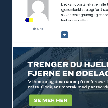
Det kan oppstå lekasje i alle 
gjenomtenkt strategi for å s
sikker tenkt grundig i gjenn
tanker om dette?
5.7k