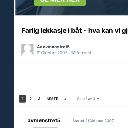
Farlig lekkasje i båt - hva kan vi 
Av avmønstret5
21.Oktober.2007
i
Båtforumet
1
2
3
NESTE
Side 1 av 3
avmønstret5
Startet
21.Oktober.2007