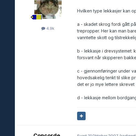
Hvilken type lekkasjer kan o
a - skadet skrog fordi gått p
4.9k
trepropper. Her kan man bare
vanntette skott og tilstrekke
b - lekkasje i drevsystemet: k
forsvant når skipperen bakke
c - gjennomføringer under van
hovedsakelig tenkt til slike
det er jo mye lettere skrevet 
d - lekkasje mellom bordgange
Concorde
Svart
21.Oktober.2007
(redigert