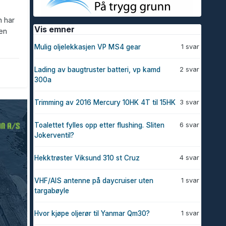
n har
Vis emner
oen
1 svar
Mulig oljelekkasjen VP MS4 gear
2 svar
Lading av baugtruster batteri, vp kamd
300a
3 svar
Trimming av 2016 Mercury 10HK 4T til 15HK
6 svar
Toalettet fylles opp etter flushing. Sliten
Jokerventil?
4 svar
Hekktrøster Viksund 310 st Cruz
1 svar
VHF/AIS antenne på daycruiser uten
targabøyle
1 svar
Hvor kjøpe oljerør til Yanmar Qm30?