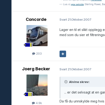
Sterling Power, Ba
=> Link til
egne nettsider
Concorde
Svart
21.Oktober.2007
Lager en til et slikt opplegg
med som du sier et filtrering
203
Joerg Becker
Svart
21.Oktober.2007
Alvine skrev:
... er det selvsagt at en ga
Da få du unnskylde meg hvis 
4.9k