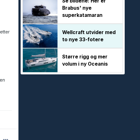
Se bildene: Her er
Brabus' nye
superkatamaran
etter
Wellcraft utvider med
to nye 33-fotere
Større rigg og mer
volum i ny Oceanis
men