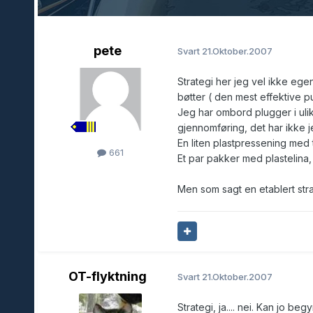
pete
Svart
21.Oktober.2007
Strategi her jeg vel ikke egen
bøtter ( den mest effektive 
Jeg har ombord plugger i uli
gjennomføring, det har ikke j
En liten plastpressening med t
661
Et par pakker med plastelina, 
Men som sagt en etablert stra
OT-flyktning
Svart
21.Oktober.2007
Strategi, ja.... nei. Kan jo be