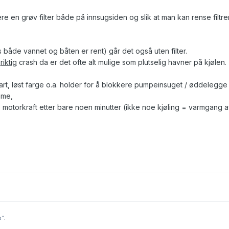
e en grøv filter både på innsugsiden og slik at man kan rense filtre
s både vannet og båten er rent) går det også uten filter.
n
riktig
crash da er det ofte alt mulige som plutselig havner på kjølen.
økart, løst farge o.a. holder for å blokkere pumpeinsuget / øddelegge
mme,
 motorkraft etter bare noen minutter (ikke noe kjøling = varmgang a
a".