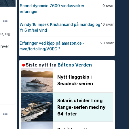
0 svar
Scand dynamic 7600 vindusvisker
erfaringer
16 svar
Windy 16 m/sek Kristiansand på mandag og
Yr 6 m/sel vind
pe, og
20 svar
Erfaringer ved kjøp på amazon.de -
 hver
mva/fortolling/VOEC ?
Siste nytt fra
Båtens Verden
Nytt flaggskip i
Seadeck-serien
Solaris utvider Long
Range-serien med ny
64-foter