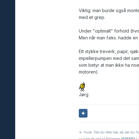
Viktig: man burde også monter
med et grep.
Under "optimalt" forhold (hvi
Men når man f.eks. hadde e
Ett stykke treverk, papir, sj
impellerpumpen med det sa
som betyr at man ikke ha noe
motoren).
Jørg
=> Husk: Sier du ikke noe, da sier du "J
=> Leser Du også på Båtplassens
MARKED
?