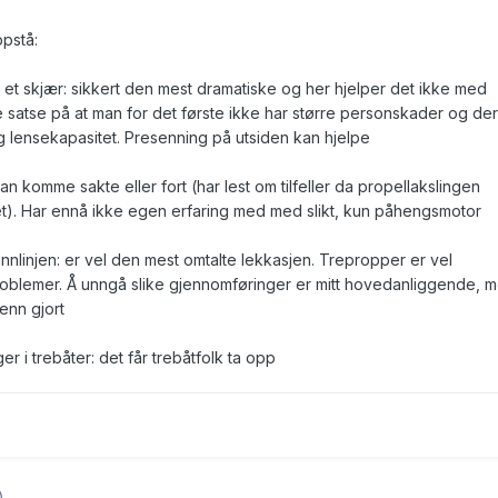
ppstå:
å et skjær: sikkert den mest dramatiske og her hjelper det ikke med
 satse på at man for det første ikke har større personskader og der
lig lensekapasitet. Presenning på utsiden kan hjelpe
an komme sakte eller fort (har lest om tilfeller da propellakslingen
t). Har ennå ikke egen erfaring med med slikt, kun påhengsmotor
nlinjen: er vel den mest omtalte lekkasjen. Trepropper er vel
 problemer. Å unngå slike gjennomføringer er mitt hovedanliggende, 
enn gjort
r i trebåter: det får trebåtfolk ta opp
)