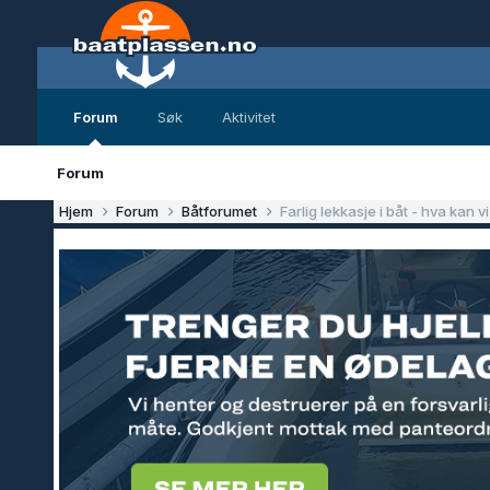
Forum
Søk
Aktivitet
Forum
Hjem
Forum
Båtforumet
Farlig lekkasje i båt - hva kan 