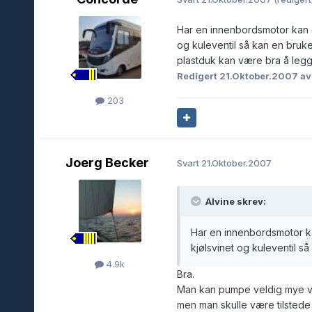
Har en innenbordsmotor kan e
og kuleventil så kan en bruke
plastduk kan være bra å legge
Redigert
21.Oktober.2007
av
203
Joerg Becker
Svart
21.Oktober.2007
Alvine skrev:
Har en innenbordsmotor k
kjølsvinet og kuleventil s
4.9k
Bra.
Man kan pumpe veldig mye van
men man skulle være tilstede 