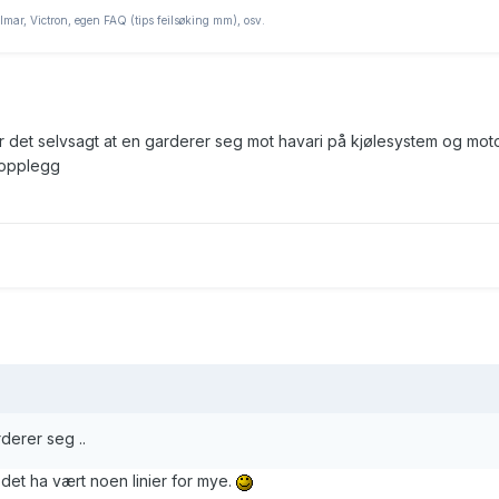
lmar, Victron, egen FAQ (tips feilsøking mm), osv.
 er det selvsagt at en garderer seg mot havari på kjølesystem og moto
sopplegg
rderer seg ..
det ha vært noen linier for mye.