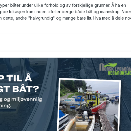
typer båter under ulike forhold og av forskjellige grunner. Å ha en
toppe lekasjen kan i noen tilfeller berge både båt og mannskap. Noe
om dette, andre "halvgrundig" og mange bare litt. Hva med å dele n