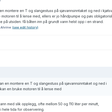
n montere en T og slangestuss på sjøvannsinntaket og ned i kjølsv
 motoren til å lense med, ellers er jo håndpumpe og pøs obligatoris
 på utsiden. få båten inn på grundt vann helst opp i en strand.
 Alvine
(see edit history)
an en montere en T og slangestuss på sjøvannsinntaket og ned i
å kan en bruke motoren til å lense med
n med slik opplegg, ofte mellom 50 og 110 liter per minutt,
i hele tida for observering.