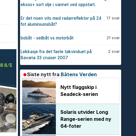
eksos+ sort olje i vannet ved oppstart.
17 svar
Er det noen vits med radarreflektor på 24
fot aluminiumsbåt?
21 svar
bobåt - seilbåt vs motorbåt
2 svar
Lekkasje fra det faste takvinduet på
Bavaria 33 cruiser 2007
Siste nytt fra
Båtens Verden
Nytt flaggskip i
Seadeck-serien
Solaris utvider Long
Range-serien med ny
64-foter