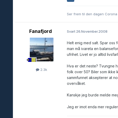
Ser frem til den dagen Corona 
Fanafjord
Svart
26.November.2008
Helt enig med salt. Spar oss f
man må ivareta en balansefor
ufrihet. Livet er jo alltid livsfarl
Hva er det neste? Tvungne he
2.3k
folk over 50? Biler som ikke 
sammfunnet aksepterer at noen
overvåket.
Kanskje jeg burde melde meg
Jeg er imot enda mer reguler