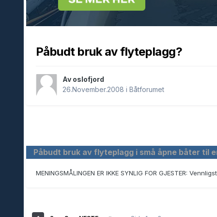
Påbudt bruk av flyteplagg?
Av oslofjord
26.November.2008
i
Båtforumet
Påbudt bruk av flyteplagg i små åpne båter til e
MENINGSMÅLINGEN ER IKKE SYNLIG FOR GJESTER: Vennligs