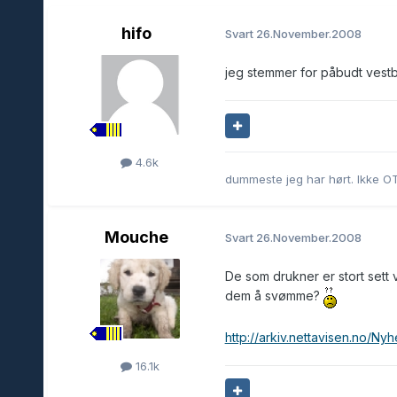
hifo
Svart
26.November.2008
jeg stemmer for påbudt vestbr
4.6k
dummeste jeg har hørt. Ikke O
Mouche
Svart
26.November.2008
De som drukner er stort set
dem å svømme?
http://arkiv.nettavisen.no/Ny
16.1k