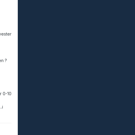
vester
en ?
r 0-10
.i