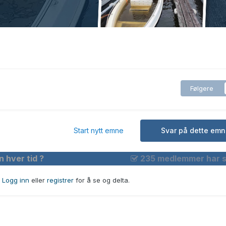
Følgere
Start nytt emne
Svar på dette emn
n hver tid ?
235 medlemmer har 
t
Logg inn
eller
registrer
for å se og delta.