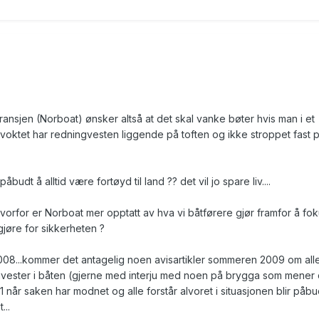
ransjen (Norboat) ønsker altså at det skal vanke bøter hvis man i et
voktet har redningvesten liggende på toften og ikke stroppet fast 
påbudt å alltid være fortøyd til land ?? det vil jo spare liv....
hvorfor er Norboat mer opptatt av hva vi båtførere gjør framfor å fo
jøre for sikkerheten ?
2008...kommer det antagelig noen avisartikler sommeren 2009 om all
vester i båten (gjerne med interju med noen på brygga som mener 
1 når saken har modnet og alle forstår alvoret i situasjonen blir påb
...