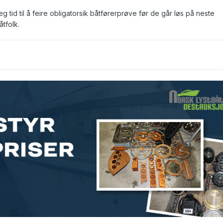
 tid til å feire obligatorsik båtførerprøve før de går løs på neste
tfolk.