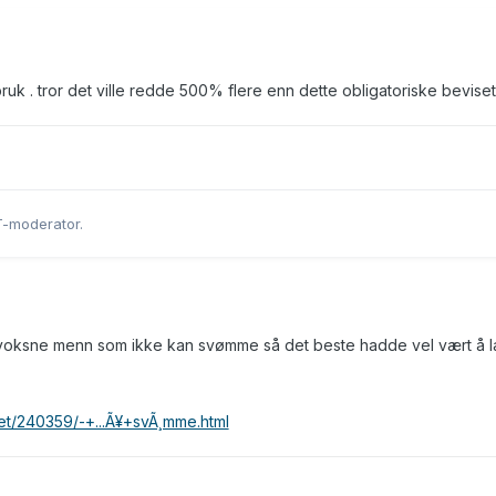
uk . tror det ville redde 500% flere enn dette obligatoriske beviset
T-moderator.
t voksne menn som ikke kan svømme så det beste hadde vel vært å 
het/240359/-+...Ã¥+svÃ¸mme.html