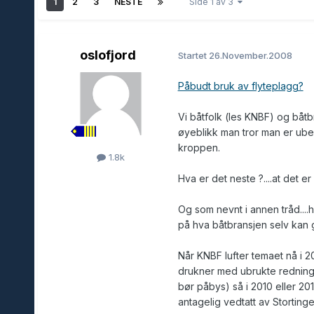
1
2
3
NESTE
Side 1 av 3
oslofjord
Startet
26.November.2008
Påbudt bruk av flyteplagg?
Vi båtfolk (les KNBF) og båtb
øyeblikk man tror man er ube
kroppen.
1.8k
Hva er det neste ?....at det er 
Og som nevnt i annen tråd....
på hva båtbransjen selv kan g
Når KNBF lufter temaet nå i 
drukner med ubrukte redning
bør påbys) så i 2010 eller 201
antagelig vedtatt av Stortinget