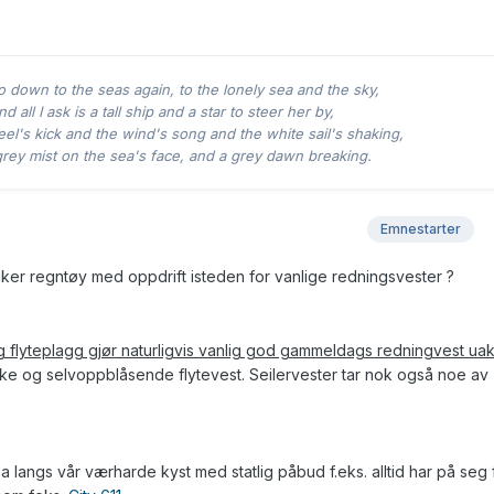
o down to the seas again, to the lonely sea and the sky,
d all I ask is a tall ship and a star to steer her by,
el's kick and the wind's song and the white sail's shaking,
rey mist on the sea's face, and a grey dawn breaking.
Emnestarter
uker regntøy med oppdrift isteden for vanlige redningsvester ?
g flyteplagg gjør naturligvis vanlig god gammeldags redningvest uakt
akke og selvoppblåsende flytevest. Seilervester tar nok også noe av
langs vår værharde kyst med statlig påbud f.eks. alltid har på seg f