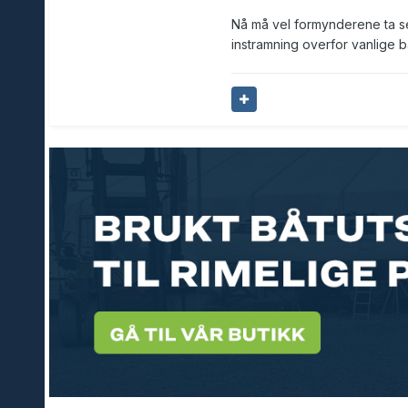
Nå må vel formynderene ta seg
instramning overfor vanlige bå