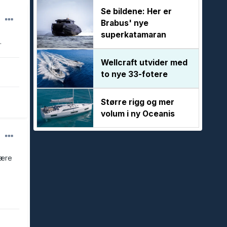
Se bildene: Her er
Brabus' nye
superkatamaran
.
Wellcraft utvider med
to nye 33-fotere
Større rigg og mer
volum i ny Oceanis
lære