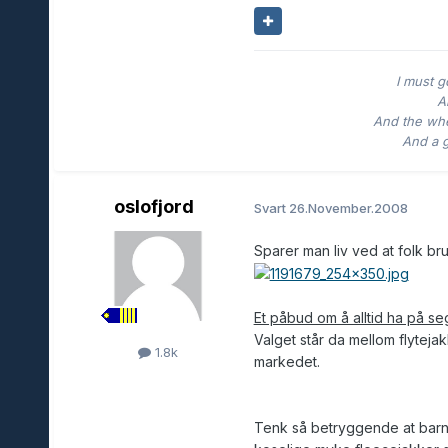
I must g
An
And the whe
And a g
oslofjord
Svart
26.November.2008
Sparer man liv ved at folk br
Et påbud om å alltid ha på se
Valget står da mellom flytej
1.8k
markedet.
Tenk så betryggende at barna 