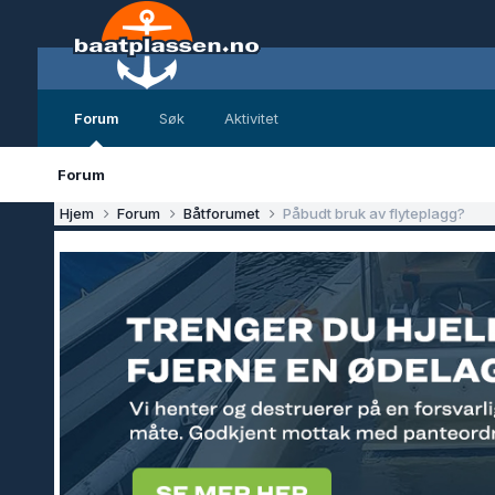
Forum
Søk
Aktivitet
Forum
Hjem
Forum
Båtforumet
Påbudt bruk av flyteplagg?