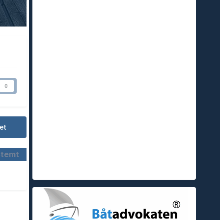
0
et
stemt