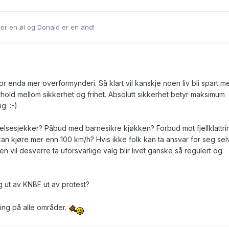
er en øl og Donald er en and!
or enda mer overformynderi. Så klart vil kanskje noen liv bli spart m
hold mellom sikkerhet og frihet. Absolutt sikkerhet betyr maksimum
ig. :-)
lsesjekker? Påbud med barnesikre kjøkken? Forbud mot fjellklattri
kan kjøre mer enn 100 km/h? Hvis ikke folk kan ta ansvar for seg sel
 vil desverre ta uforsvarlige valg blir livet ganske så regulert og
 ut av KNBF ut av protest?
ing på alle områder.