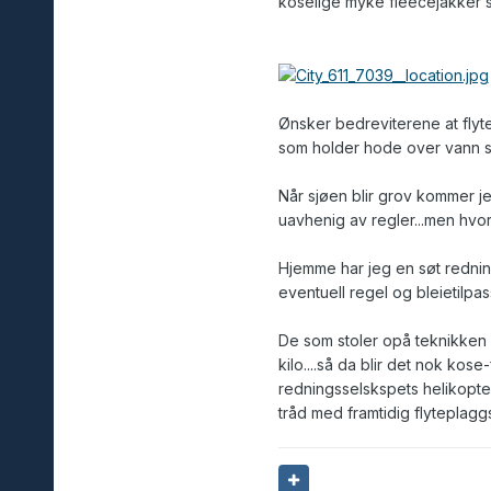
koselige myke fleecejakker 
Ønsker bedreviterene at flyt
som holder hode over vann s
Når sjøen blir grov kommer j
uavhenig av regler...men hvor
Hjemme har jeg en søt redning
eventuell regel og bleietilpas
De som stoler opå teknikken 
kilo....så da blir det nok kos
redningsselskspets helikopter
tråd med framtidig flyteplaggsf