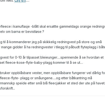
som feks.
City 611
.....
efleece i kamuflasje -blått skal ersattte gammeldags orange redning
elv om barna er bevistløse ?
eg til å kommanderer jeg på skikkelig redningvest på store og små
 mange gidder å ha redningvester i tilegg til påbudt flyteplagg i båt
vest for 0-10 år tilpasset bleieunger.....spennende å se hvordan et
set fleece-kose-flyte-baby-plagg kommer til å se ut....
bruker oppblåsbare vester, men oppblåsbare fungerer vel dårlig fo
e-fleece-flyte- plagg or småungene.....og etter båtkantring må
mannskp speide etter små blå fleecjakker et sted der ute på havet..
orskrift...