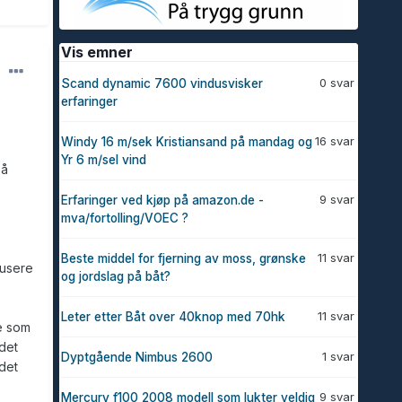
Vis emner
0 svar
Scand dynamic 7600 vindusvisker
erfaringer
16 svar
Windy 16 m/sek Kristiansand på mandag og
Yr 6 m/sel vind
på
9 svar
Erfaringer ved kjøp på amazon.de -
mva/fortolling/VOEC ?
11 svar
Beste middel for fjerning av moss, grønske
kusere
og jordslag på båt?
11 svar
Leter etter Båt over 40knop med 70hk
e som
det
1 svar
Dyptgående Nimbus 2600
udet
9 svar
Mercury f100 2008 modell som lukter veldig