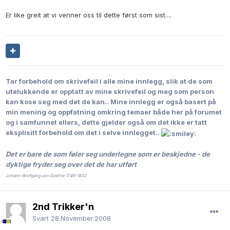
Er like greit at vi venner oss til dette først som sist....
Tar forbehold om skrivefeil i alle mine innlegg, slik at de som
utelukkende er opptatt av mine skrivefeil og meg som person
kan kose seg med det de kan..
Mine innlegg er også basert på
min mening og oppfatning omkring temaer både her på forumet
og i samfunnet ellers, dette gjelder også om det ikke er tatt
eksplisitt forbehold om det i selve innlegget..
Det er bare de som føler seg underlegne som er beskjedne - de
dyktige fryder seg over det de har utført
Johann Wolfgang von Goethe 1749-1832
2nd Trikker'n
Svart
28.November.2008