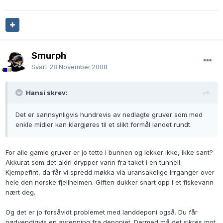
Smurph
Svart
28.November.2008
Hansi skrev:
Det er sannsynligvis hundrevis av nedlagte gruver som med
enkle midler kan klargjøres til et slikt formål landet rundt.
For alle gamle gruver er jo tette i bunnen og lekker ikke, ikke sant?
Akkurat som det aldri drypper vann fra taket i en tunnell.
Kjempefint, da får vi spredd møkka via uransakelige irrganger over
hele den norske fjellheimen. Giften dukker snart opp i et fiskevann
nært deg.
Og det er jo forsåvidt problemet med landdeponi også. Du får
nødvendigvis en avrenning fra deponiet. Dermed må det sikres mot