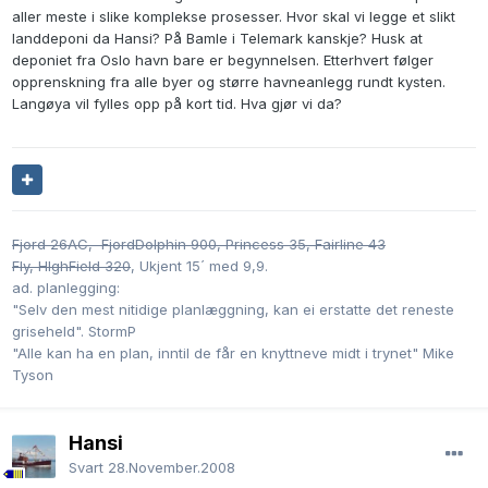
aller meste i slike komplekse prosesser. Hvor skal vi legge et slikt
landdeponi da Hansi? På Bamle i Telemark kanskje? Husk at
deponiet fra Oslo havn bare er begynnelsen. Etterhvert følger
opprenskning fra alle byer og større havneanlegg rundt kysten.
Langøya vil fylles opp på kort tid. Hva gjør vi da?
Fjord 26AC, FjordDolphin 900, Princess 35,
Fairline 43
Fly, HIghField 320
, Ukjent 15´ med 9,9.
ad. planlegging:
"Selv den mest nitidige planlæggning, kan ei erstatte det reneste
griseheld". StormP
"Alle kan ha en plan, inntil de får en knyttneve midt i trynet" Mike
Tyson
Hansi
Svart
28.November.2008