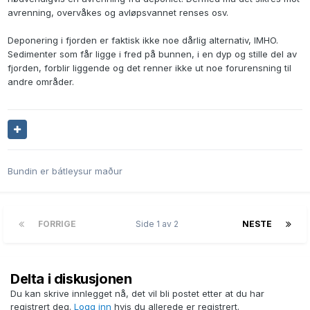
avrenning, overvåkes og avløpsvannet renses osv.
Deponering i fjorden er faktisk ikke noe dårlig alternativ, IMHO.
Sedimenter som får ligge i fred på bunnen, i en dyp og stille del av
fjorden, forblir liggende og det renner ikke ut noe forurensning til
andre områder.
Bundin er bátleysur maður
FORRIGE
Side 1 av 2
NESTE
Delta i diskusjonen
Du kan skrive innlegget nå, det vil bli postet etter at du har
registrert deg.
Logg inn
hvis du allerede er registrert.