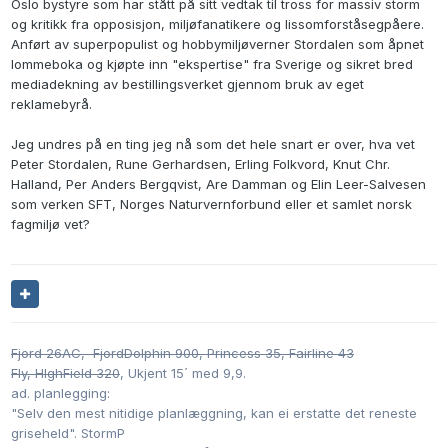
Oslo bystyre som har stått på sitt vedtak til tross for massiv storm
og kritikk fra opposisjon, miljøfanatikere og lissomforståsegpåere.
Anført av superpopulist og hobbymiljøverner Stordalen som åpnet
lommeboka og kjøpte inn "ekspertise" fra Sverige og sikret bred
mediadekning av bestillingsverket gjennom bruk av eget
reklamebyrå.
Jeg undres på en ting jeg nå som det hele snart er over, hva vet
Peter Stordalen, Rune Gerhardsen, Erling Folkvord, Knut Chr.
Halland, Per Anders Bergqvist, Are Damman og Elin Leer-Salvesen
som verken SFT, Norges Naturvernforbund eller et samlet norsk
fagmiljø vet?
Fjord 26AC, FjordDolphin 900, Princess 35,
Fairline 43
Fly, HIghField 320
, Ukjent 15´ med 9,9.
ad. planlegging:
"Selv den mest nitidige planlæggning, kan ei erstatte det reneste
griseheld". StormP