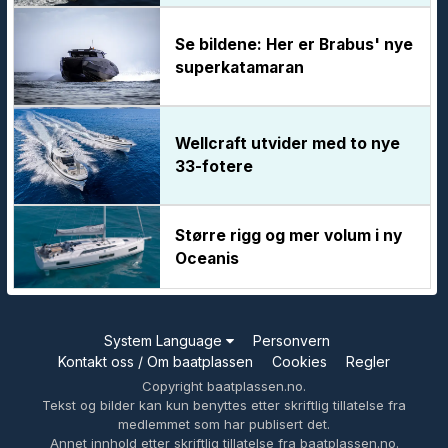
Se bildene: Her er Brabus' nye
superkatamaran
Wellcraft utvider med to nye
33-fotere
Større rigg og mer volum i ny
Oceanis
System Language
Personvern
Kontakt oss / Om baatplassen
Cookies
Regler
Copyright baatplassen.no.
Tekst og bilder kan kun benyttes etter skriftlig tillatelse fra
medlemmet som har publisert det.
Annet innhold etter skriftlig tillatelse fra baatplassen.no.