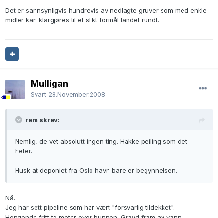
Det er sannsynligvis hundrevis av nedlagte gruver som med enkle
midler kan klargjøres til et slikt formål landet rundt.
Mulligan
Svart
28.November.2008
rem skrev:
Nemlig, de vet absolutt ingen ting. Hakke peiling som det
heter.
Husk at deponiet fra Oslo havn bare er begynnelsen.
Nå.
Jeg har sett pipeline som har vært "forsvarlig tildekket".
Hengende fritt to meter over bunnen. Gravd fram av vann.