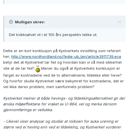
Mulligan skrev:
Det kvikksølvet vil i et 100 års perspektiv lekke ut.
Dette er en kort konklusjon på Kystverkets innstilling som referert
her;
http://www.nordhordland.no/fedje-ub_ten/article3911739.ece
betyr det at Kystverket tar feil og hvordan kan vi så med sikkerhet
vite at de tar feil?
Mener du også at Kystverkets konklusjon er
farget av kostnadene ved de to alternativene; tildekke eller heve?
Og hvorfor skulle Kystverket være bekymret for kostnadene, det er
vel ikke deres problem, men samfunnets problem?
Kystverket meiner at både hevings- og tildekkingsalternativet gir dei
ønska miljøeffektane for vraket av U-864, vel og merka dersom
gjennomføringa er vellukka.
- Likevel viser analysar og studiar at risikoen for auka urening er
større ved ei heving enn ved ei tildekking, og Kystverket vurderer