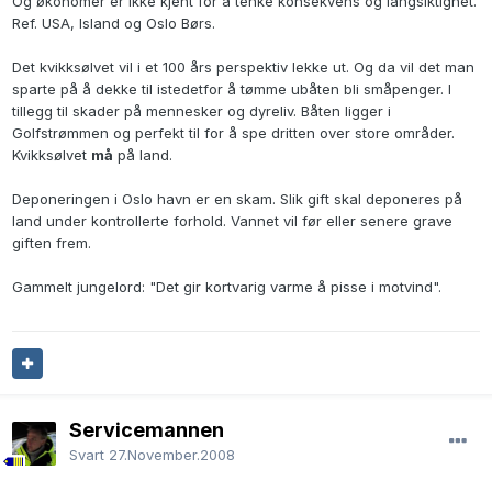
Og økonomer er ikke kjent for å tenke konsekvens og langsiktighet.
Ref. USA, Island og Oslo Børs.
Det kvikksølvet vil i et 100 års perspektiv lekke ut. Og da vil det man
sparte på å dekke til istedetfor å tømme ubåten bli småpenger. I
tillegg til skader på mennesker og dyreliv. Båten ligger i
Golfstrømmen og perfekt til for å spe dritten over store områder.
Kvikksølvet
må
på land.
Deponeringen i Oslo havn er en skam. Slik gift skal deponeres på
land under kontrollerte forhold. Vannet vil før eller senere grave
giften frem.
Gammelt jungelord: "Det gir kortvarig varme å pisse i motvind".
Servicemannen
Svart
27.November.2008