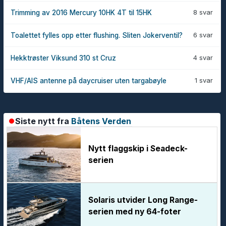
8 svar
Trimming av 2016 Mercury 10HK 4T til 15HK
6 svar
Toalettet fylles opp etter flushing. Sliten Jokerventil?
4 svar
Hekktrøster Viksund 310 st Cruz
1 svar
VHF/AIS antenne på daycruiser uten targabøyle
Siste nytt fra
Båtens Verden
Nytt flaggskip i Seadeck-
serien
Solaris utvider Long Range-
serien med ny 64-foter