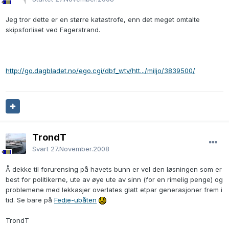
Jeg tror dette er en større katastrofe, enn det meget omtalte
skipsforliset ved Fagerstrand.
http://go.dagbladet.no/ego.cgi/dbf_wtv/htt.../miljo/3839500/
TrondT
Svart
27.November.2008
Å dekke til forurensing på havets bunn er vel den løsningen som er
best for politikerne, ute av øye ute av sinn (for en rimelig penge) og
problemene med lekkasjer overlates glatt etpar generasjoner frem i
tid. Se bare på
Fedje-ubåten
TrondT