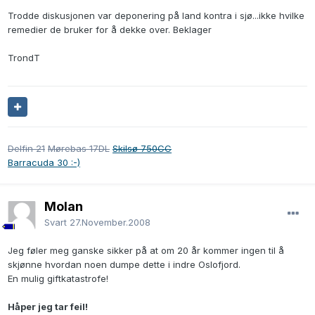
Trodde diskusjonen var deponering på land kontra i sjø...ikke hvilke
remedier de bruker for å dekke over. Beklager
TrondT
Delfin 21
Mørebas 17DL
Skilsø 750CC
Barracuda 30 :-)
Molan
Svart
27.November.2008
Jeg føler meg ganske sikker på at om 20 år kommer ingen til å
skjønne hvordan noen dumpe dette i indre Oslofjord.
En mulig giftkatastrofe!
Håper jeg tar feil!