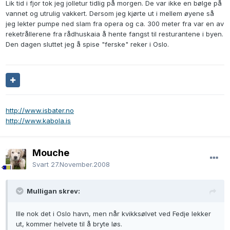
Lik tid i fjor tok jeg jolletur tidlig på morgen. De var ikke en bølge på
vannet og utrulig vakkert. Dersom jeg kjørte ut i mellem øyene så
jeg lekter pumpe ned slam fra opera og ca. 300 meter fra var en av
reketrållerene fra rådhuskaia å hente fangst til resturantene i byen.
Den dagen sluttet jeg å spise "ferske" reker i Oslo.
http://www.isbater.no
http://www.kabola.is
Mouche
Svart
27.November.2008
Mulligan skrev:
Ille nok det i Oslo havn, men når kvikksølvet ved Fedje lekker
ut, kommer helvete til å bryte løs.