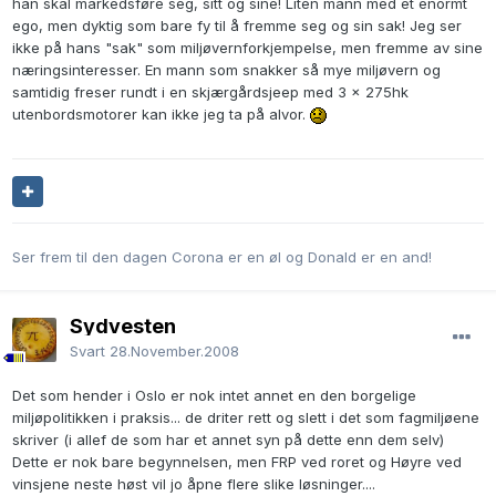
han skal markedsføre seg, sitt og sine! Liten mann med et enormt
ego, men dyktig som bare fy til å fremme seg og sin sak! Jeg ser
ikke på hans "sak" som miljøvernforkjempelse, men fremme av sine
næringsinteresser. En mann som snakker så mye miljøvern og
samtidig freser rundt i en skjærgårdsjeep med 3 x 275hk
utenbordsmotorer kan ikke jeg ta på alvor.
Ser frem til den dagen Corona er en øl og Donald er en and!
Sydvesten
Svart
28.November.2008
Det som hender i Oslo er nok intet annet en den borgelige
miljøpolitikken i praksis... de driter rett og slett i det som fagmiljøene
skriver (i allef de som har et annet syn på dette enn dem selv)
Dette er nok bare begynnelsen, men FRP ved roret og Høyre ved
vinsjene neste høst vil jo åpne flere slike løsninger....