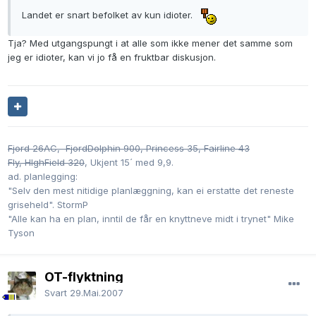
Landet er snart befolket av kun idioter.
Tja? Med utgangspungt i at alle som ikke mener det samme som
jeg er idioter, kan vi jo få en fruktbar diskusjon.
Fjord 26AC, FjordDolphin 900, Princess 35,
Fairline 43
Fly, HIghField 320
, Ukjent 15´ med 9,9.
ad. planlegging:
"Selv den mest nitidige planlæggning, kan ei erstatte det reneste
griseheld". StormP
"Alle kan ha en plan, inntil de får en knyttneve midt i trynet" Mike
Tyson
OT-flyktning
Svart
29.Mai.2007