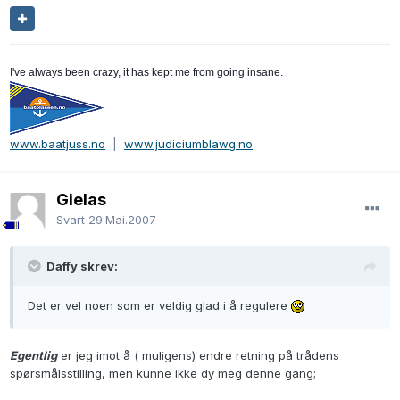
I've always been crazy, it has kept me from going insane.
www.baatjuss.no
|
www.judiciumblawg.no
Gielas
Svart
29.Mai.2007
Daffy skrev:
Det er vel noen som er veldig glad i å regulere
Egentlig
er jeg imot å ( muligens) endre retning på trådens
spørsmålsstilling, men kunne ikke dy meg denne gang;