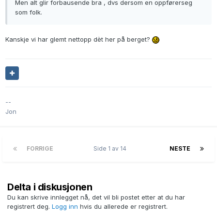
Men alt glir forbausende bra , dvs dersom en oppførerseg
som folk.
Kanskje vi har glemt nettopp dèt her på berget?
--
Jon
FORRIGE
Side 1 av 14
NESTE
Delta i diskusjonen
Du kan skrive innlegget nå, det vil bli postet etter at du har
registrert deg.
Logg inn
hvis du allerede er registrert.