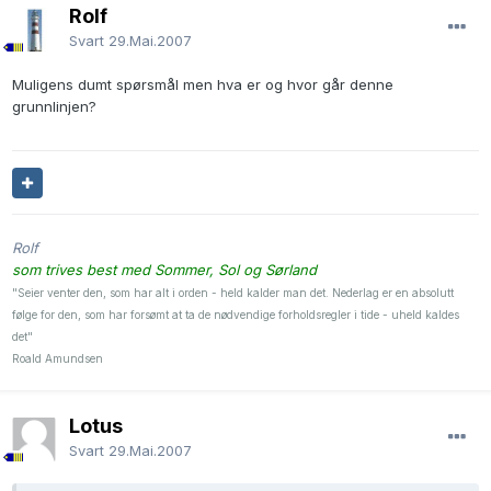
Rolf
Svart
29.Mai.2007
Muligens dumt spørsmål men hva er og hvor går denne
grunnlinjen?
Rolf
som trives best med Sommer, Sol og Sørland
"Seier venter den, som har alt i orden - held kalder man det. Nederlag er en absolutt
følge for den, som har forsømt at ta de nødvendige forholdsregler i tide - uheld kaldes
det"
Roald Amundsen
Lotus
Svart
29.Mai.2007