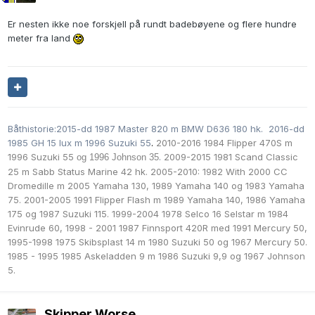
Er nesten ikke noe forskjell på rundt badebøyene og flere hundre
meter fra land
Båthistorie:2015-dd 1987 Master 820 m BMW D636 180 hk. 2016-dd
1985 GH 15 lux m 1996 Suzuki 55
.
2010-2016 1984 Flipper 470S m
1996 Suzuki 55
.
2009-2015 1981 Scand Classic
og 1996 Johnson 35
25 m Sabb Status Marine 42 hk. 2005-2010: 1982 With 2000 CC
Dromedille m
2005 Yamaha 130,
1989 Yamaha 140 og
1983 Yamaha
75. 2001-2005 1991 Flipper Flash m
1989 Yamaha 140
,
1986 Yamaha
175 og
1987 Suzuki 115. 1999-2004 1978 Selco 16 Selstar m 1984
Evinrude 60, 1998 - 2001 1987 Finnsport 420R med 1991 Mercury 50,
1995-1998 1975 Skibsplast 14 m
1980 Suzuki 50
og 1967 Mercury 50.
1985 - 1995 1985 Askeladden 9 m
1986 Suzuki 9,9 og
1967 Johnson
5.
Skipper Worse