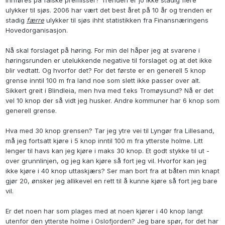
innføres på falske premisser? Trenden er jo ikke stadig flere
ulykker til sjøs. 2006 har vært det best året på 10 år og trenden er
stadig
færre
ulykker til sjøs ihht statistikken fra Finansnæringens
Hovedorganisasjon.
Nå skal forslaget på høring. For min del håper jeg at svarene i
høringsrunden er utelukkende negative til forslaget og at det ikke
blir vedtatt. Og hvorfor det? For det første er en generell 5 knop
grense inntil 100 m fra land noe som slett ikke passer over alt.
Sikkert greit i Blindleia, men hva med f.eks Tromøysund? Nå er det
vel 10 knop der så vidt jeg husker. Andre kommuner har 6 knop som
generell grense.
Hva med 30 knop grensen? Tar jeg ytre vei til Lyngør fra Lillesand,
må jeg fortsatt kjøre i 5 knop inntil 100 m fra ytterste holme. Litt
lenger til havs kan jeg kjøre i maks 30 knop. Et godt stykke til ut -
over grunnlinjen, og jeg kan kjøre så fort jeg vil. Hvorfor kan jeg
ikke kjøre i 40 knop uttaskjærs? Ser man bort fra at båten min knapt
gjør 20, ønsker jeg allikevel en rett til å kunne kjøre så fort jeg bare
vil.
Er det noen har som plages med at noen kjører i 40 knop langt
utenfor den ytterste holme i Oslofjorden? Jeg bare spør, for det har