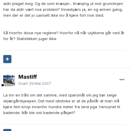
aldri plaget meg. Og de som kræsjer... Kræsjing ut mot grunnlinjen
har da aldri vært noe problem? Innaskjærs ja, en og annen gang,
men der er det jo uansett ikke lov å kjøre fort noe sted.
Så hvorfor disse nye reglene? Hvorfor nå når ulykkene går ned år
for år? Statistikken juger ikke.
Mastiff
Svart
29.Mai.2007
La inn en tråd om det samme, med spørsmål om jeg bør selge
skjærgårdsjeepen. Det mest idiotiske er at de påstår at man må
kjøre fem knop innenfor hundre meter fra land pga. hensynet til
badende. Når ble sist badende påkjørt?