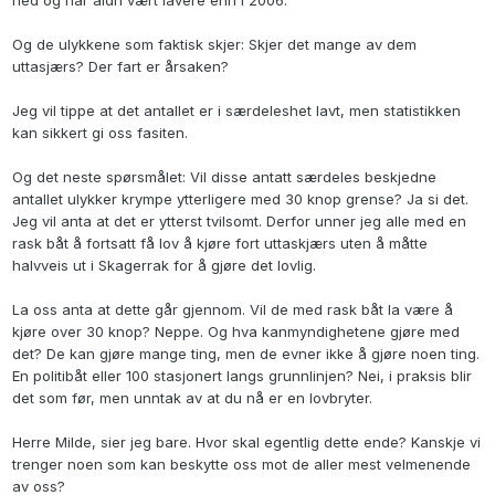
ned og har aldri vært lavere enn i 2006.
Og de ulykkene som faktisk skjer: Skjer det mange av dem
uttasjærs? Der fart er årsaken?
Jeg vil tippe at det antallet er i særdeleshet lavt, men statistikken
kan sikkert gi oss fasiten.
Og det neste spørsmålet: Vil disse antatt særdeles beskjedne
antallet ulykker krympe ytterligere med 30 knop grense? Ja si det.
Jeg vil anta at det er ytterst tvilsomt. Derfor unner jeg alle med en
rask båt å fortsatt få lov å kjøre fort uttaskjærs uten å måtte
halvveis ut i Skagerrak for å gjøre det lovlig.
La oss anta at dette går gjennom. Vil de med rask båt la være å
kjøre over 30 knop? Neppe. Og hva kanmyndighetene gjøre med
det? De kan gjøre mange ting, men de evner ikke å gjøre noen ting.
En politibåt eller 100 stasjonert langs grunnlinjen? Nei, i praksis blir
det som før, men unntak av at du nå er en lovbryter.
Herre Milde, sier jeg bare. Hvor skal egentlig dette ende? Kanskje vi
trenger noen som kan beskytte oss mot de aller mest velmenende
av oss?