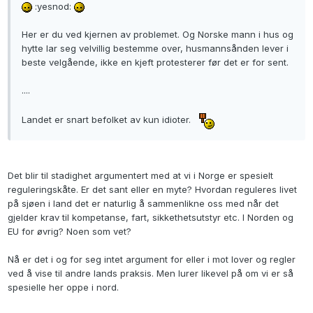
:yesnod:
Her er du ved kjernen av problemet. Og Norske mann i hus og
hytte lar seg velvillig bestemme over, husmannsånden lever i
beste velgående, ikke en kjeft protesterer før det er for sent.
....
Landet er snart befolket av kun idioter.
Det blir til stadighet argumentert med at vi i Norge er spesielt
reguleringskåte. Er det sant eller en myte? Hvordan reguleres livet
på sjøen i land det er naturlig å sammenlikne oss med når det
gjelder krav til kompetanse, fart, sikkethetsutstyr etc. I Norden og
EU for øvrig? Noen som vet?
Nå er det i og for seg intet argument for eller i mot lover og regler
ved å vise til andre lands praksis. Men lurer likevel på om vi er så
spesielle her oppe i nord.