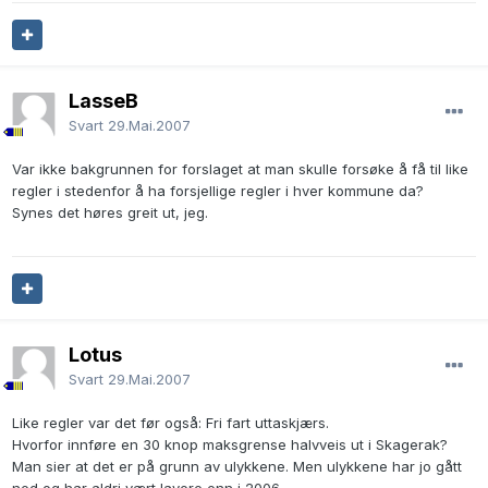
LasseB
Svart
29.Mai.2007
Var ikke bakgrunnen for forslaget at man skulle forsøke å få til like
regler i stedenfor å ha forsjellige regler i hver kommune da?
Synes det høres greit ut, jeg.
Lotus
Svart
29.Mai.2007
Like regler var det før også: Fri fart uttaskjærs.
Hvorfor innføre en 30 knop maksgrense halvveis ut i Skagerak?
Man sier at det er på grunn av ulykkene. Men ulykkene har jo gått