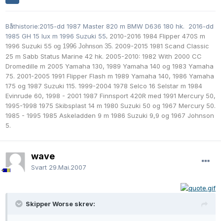
Båthistorie:2015-dd 1987 Master 820 m BMW D636 180 hk. 2016-dd
1985 GH 15 lux m 1996 Suzuki 55
.
2010-2016 1984 Flipper 470S m
1996 Suzuki 55
.
2009-2015 1981 Scand Classic
og 1996 Johnson 35
25 m Sabb Status Marine 42 hk. 2005-2010: 1982 With 2000 CC
Dromedille m
2005 Yamaha 130,
1989 Yamaha 140 og
1983 Yamaha
75. 2001-2005 1991 Flipper Flash m
1989 Yamaha 140
,
1986 Yamaha
175 og
1987 Suzuki 115. 1999-2004 1978 Selco 16 Selstar m 1984
Evinrude 60, 1998 - 2001 1987 Finnsport 420R med 1991 Mercury 50,
1995-1998 1975 Skibsplast 14 m
1980 Suzuki 50
og 1967 Mercury 50.
1985 - 1995 1985 Askeladden 9 m
1986 Suzuki 9,9 og
1967 Johnson
5.
wave
Svart
29.Mai.2007
Skipper Worse skrev: