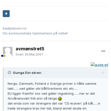
baatplassen.no
Din kommunistiske hjemmehavn på nettet!
avmønstret5
Svart
30.Mai.2007
Gunga Din skrev:
Norge, Danmark, Finland o Sverige pröver o hålle samme
takt........vad gäller obl båtförerbevis etc etc.....
EU ligger framför oss vad gäller regulering........her er det
förvånansvärt fritt enn så länge
det enda som var strengere det var 'CE-kraven' på båt......vi
hade strengere krav her tidl, bland annet skulle en