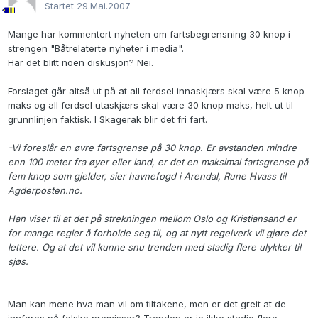
Startet
29.Mai.2007
Mange har kommentert nyheten om fartsbegrensning 30 knop i
strengen "Båtrelaterte nyheter i media".
Har det blitt noen diskusjon? Nei.
Forslaget går altså ut på at all ferdsel innaskjærs skal være 5 knop
maks og all ferdsel utaskjærs skal være 30 knop maks, helt ut til
grunnlinjen faktisk. I Skagerak blir det fri fart.
-Vi foreslår en øvre fartsgrense på 30 knop. Er avstanden mindre
enn 100 meter fra øyer eller land, er det en maksimal fartsgrense på
fem knop som gjelder, sier havnefogd i Arendal, Rune Hvass til
Agderposten.no.
Han viser til at det på strekningen mellom Oslo og Kristiansand er
for mange regler å forholde seg til, og at nytt regelverk vil gjøre det
lettere. Og at det vil kunne snu trenden med stadig flere ulykker til
sjøs.
Man kan mene hva man vil om tiltakene, men er det greit at de