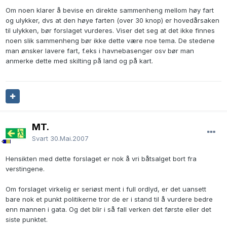
Om noen klarer å bevise en direkte sammenheng mellom høy fart
og ulykker, dvs at den høye farten (over 30 knop) er hovedårsaken
til ulykken, bør forslaget vurderes. Viser det seg at det ikke finnes
noen slik sammenheng bør ikke dette være noe tema. De stedene
man ønsker lavere fart, f.eks i havnebasenger osv bør man
anmerke dette med skilting på land og på kart.
MT.
Svart
30.Mai.2007
Hensikten med dette forslaget er nok å vri båtsalget bort fra
verstingene.
Om forslaget virkelig er seriøst ment i full ordlyd, er det uansett
bare nok et punkt politikerne tror de er i stand til å vurdere bedre
enn mannen i gata. Og det blir i så fall verken det første eller det
siste punktet.