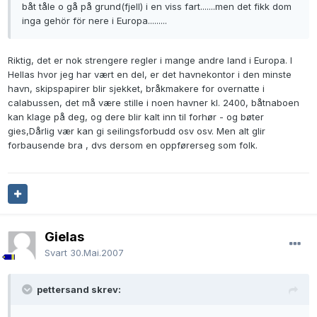
båt tåle o gå på grund(fjell) i en viss fart.......men det fikk dom
inga gehör för nere i Europa.........
Riktig, det er nok strengere regler i mange andre land i Europa. I
Hellas hvor jeg har vært en del, er det havnekontor i den minste
havn, skipspapirer blir sjekket, bråkmakere for overnatte i
calabussen, det må være stille i noen havner kl. 2400, båtnaboen
kan klage på deg, og dere blir kalt inn til forhør - og bøter
gies,Dårlig vær kan gi seilingsforbudd osv osv. Men alt glir
forbausende bra , dvs dersom en oppførerseg som folk.
Gielas
Svart
30.Mai.2007
pettersand skrev: