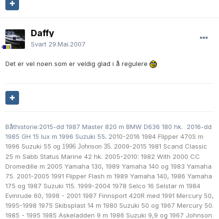
Daffy
Svart
29.Mai.2007
Det er vel noen som er veldig glad i å regulere
Båthistorie:2015-dd 1987 Master 820 m BMW D636 180 hk. 2016-dd
1985 GH 15 lux m 1996 Suzuki 55
.
2010-2016 1984 Flipper 470S m
1996 Suzuki 55
.
2009-2015 1981 Scand Classic
og 1996 Johnson 35
25 m Sabb Status Marine 42 hk. 2005-2010: 1982 With 2000 CC
Dromedille m
2005 Yamaha 130,
1989 Yamaha 140 og
1983 Yamaha
75. 2001-2005 1991 Flipper Flash m
1989 Yamaha 140
,
1986 Yamaha
175 og
1987 Suzuki 115. 1999-2004 1978 Selco 16 Selstar m 1984
Evinrude 60, 1998 - 2001 1987 Finnsport 420R med 1991 Mercury 50,
1995-1998 1975 Skibsplast 14 m
1980 Suzuki 50
og 1967 Mercury 50.
1985 - 1995 1985 Askeladden 9 m
1986 Suzuki 9,9 og
1967 Johnson