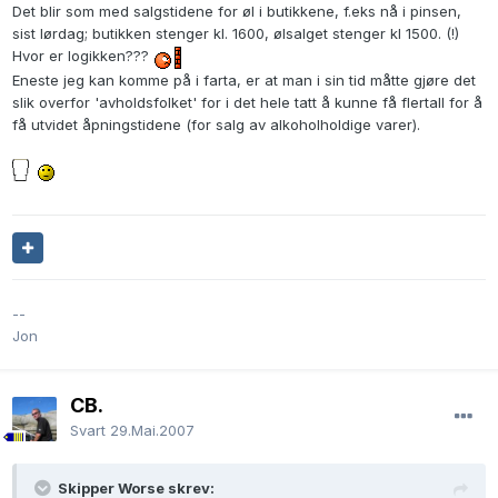
Det blir som med salgstidene for øl i butikkene, f.eks nå i pinsen,
sist lørdag; butikken stenger kl. 1600, ølsalget stenger kl 1500. (!)
Hvor er logikken???
Eneste jeg kan komme på i farta, er at man i sin tid måtte gjøre det
slik overfor 'avholdsfolket' for i det hele tatt å kunne få flertall for å
få utvidet åpningstidene (for salg av alkoholholdige varer).
--
Jon
CB.
Svart
29.Mai.2007
Skipper Worse skrev: