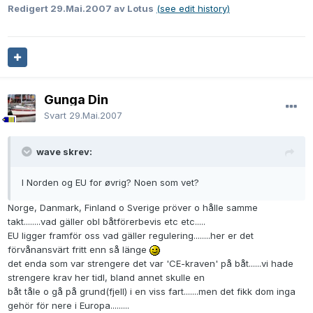
Redigert
29.Mai.2007
av Lotus
(see edit history)
Gunga Din
Svart
29.Mai.2007
wave skrev:
I Norden og EU for øvrig? Noen som vet?
Norge, Danmark, Finland o Sverige pröver o hålle samme
takt........vad gäller obl båtförerbevis etc etc.....
EU ligger framför oss vad gäller regulering........her er det
förvånansvärt fritt enn så länge
det enda som var strengere det var 'CE-kraven' på båt......vi hade
strengere krav her tidl, bland annet skulle en
båt tåle o gå på grund(fjell) i en viss fart.......men det fikk dom inga
gehör för nere i Europa.........