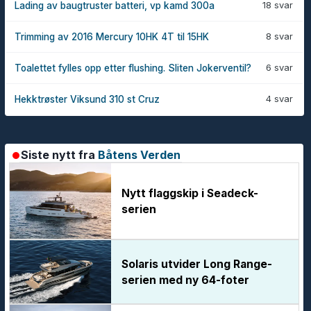
18 svar
Lading av baugtruster batteri, vp kamd 300a
8 svar
Trimming av 2016 Mercury 10HK 4T til 15HK
6 svar
Toalettet fylles opp etter flushing. Sliten Jokerventil?
4 svar
Hekktrøster Viksund 310 st Cruz
Siste nytt fra
Båtens Verden
Nytt flaggskip i Seadeck-
serien
Solaris utvider Long Range-
serien med ny 64-foter