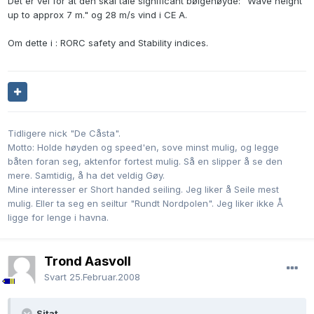
Det er vel for at den skal tåle significant bølgehøyde: "Wave height
up to approx 7 m." og 28 m/s vind i CE A.
Om dette i : RORC safety and Stability indices.
Tidligere nick "De Cåsta".
Motto: Holde høyden og speed'en, sove minst mulig, og legge
båten foran seg, aktenfor fortest mulig. Så en slipper å se den
mere. Samtidig, å ha det veldig Gøy.
Mine interesser er Short handed seiling. Jeg liker å Seile mest
mulig. Eller ta seg en seiltur "Rundt Nordpolen". Jeg liker ikke Å
ligge for lenge i havna.
Trond Aasvoll
Svart
25.Februar.2008
Sitat