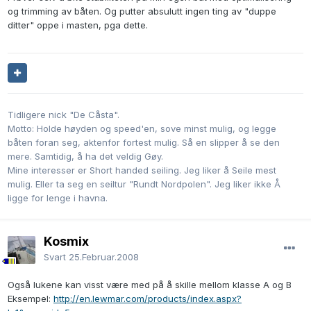
og trimming av båten. Og putter absulutt ingen ting av "duppe
ditter" oppe i masten, pga dette.
Tidligere nick "De Cåsta".
Motto: Holde høyden og speed'en, sove minst mulig, og legge
båten foran seg, aktenfor fortest mulig. Så en slipper å se den
mere. Samtidig, å ha det veldig Gøy.
Mine interesser er Short handed seiling. Jeg liker å Seile mest
mulig. Eller ta seg en seiltur "Rundt Nordpolen". Jeg liker ikke Å
ligge for lenge i havna.
Kosmix
Svart
25.Februar.2008
Også lukene kan visst være med på å skille mellom klasse A og B
Eksempel:
http://en.lewmar.com/products/index.aspx?