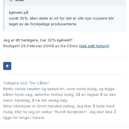
kjølvekt på
rundt 30%. Men dette er int for det er slik nye cruisere blir
laget av de forskjellige produsentene.
Jeg er litt heldigere, har 32% kjølvekt?
Redigert
25.Februar.2008
av De Cåsta
(see edit history)
Tidligere nick "De Cåsta".
Motto: Holde høyden og speed'en, sove minst mulig, og legge
båten foran seg, aktenfor fortest mulig. Så en slipper å se den
mere. Samtidig, å ha det veldig Gøy.
Mine interesser er Short handed seiling. Jeg liker å Seile mest
mulig. Eller ta seg en seiltur "Rundt Nordpolen". Jeg liker ikke Å
ligge for lenge i havna.