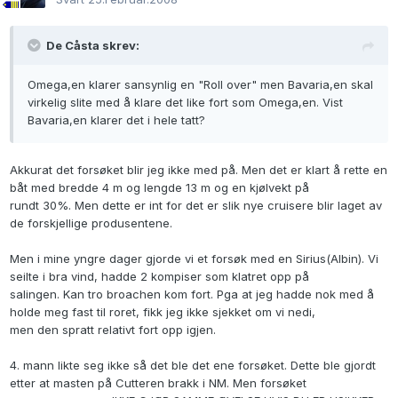
De Cåsta skrev:
Omega,en klarer sansynlig en "Roll over" men Bavaria,en skal
virkelig slite med å klare det like fort som Omega,en. Vist
Bavaria,en klarer det i hele tatt?
Akkurat det forsøket blir jeg ikke med på. Men det er klart å rette en
båt med bredde 4 m og lengde 13 m og en kjølvekt på
rundt 30%. Men dette er int for det er slik nye cruisere blir laget av
de forskjellige produsentene.
Men i mine yngre dager gjorde vi et forsøk med en Sirius(Albin). Vi
seilte i bra vind, hadde 2 kompiser som klatret opp på
salingen. Kan tro broachen kom fort. Pga at jeg hadde nok med å
holde meg fast til roret, fikk jeg ikke sjekket om vi nedi,
men den spratt relativt fort opp igjen.
4. mann likte seg ikke så det ble det ene forsøket. Dette ble gjordt
etter at masten på Cutteren brakk i NM. Men forsøket