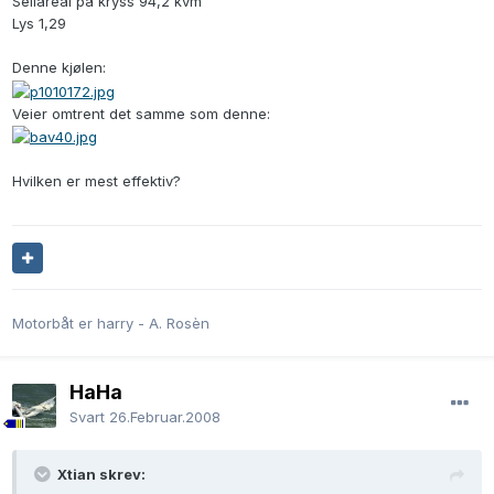
Seilareal på kryss 94,2 kvm
Lys 1,29
Denne kjølen:
Veier omtrent det samme som denne:
Hvilken er mest effektiv?
Motorbåt er harry - A. Rosèn
HaHa
Svart
26.Februar.2008
Xtian skrev: