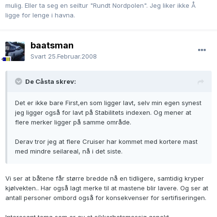
mulig. Eller ta seg en seiltur "Rundt Nordpolen". Jeg liker ikke Å
ligge for lenge i havna.
baatsman
Svart
25.Februar.2008
De Cåsta skrev:
Det er ikke bare First,en som ligger lavt, selv min egen synest
jeg ligger også for lavt på Stabilitets indexen. Og mener at
flere merker ligger på samme område.
Derav tror jeg at flere Cruiser har kommet med kortere mast
med mindre seilareal, nå i det siste.
Vi ser at båtene får større bredde nå en tidligere, samtidig kryper
kjølvekten.. Har også lagt merke til at mastene blir lavere. Og ser at
antall personer ombord også for konsekvenser for sertifiseringen.
Interesant tema som er av et sikkerhetsmessig aspekt.