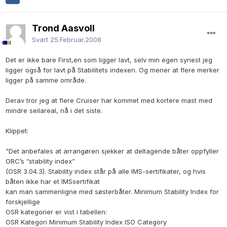
Trond Aasvoll
Svart
25.Februar.2008
Det er ikke bare First,en som ligger lavt, selv min egen synest jeg
ligger også for lavt på Stabilitets indexen. Og mener at flere merker
ligger på samme område.
Derav tror jeg at flere Cruiser har kommet med kortere mast med
mindre seilareal, nå i det siste.
Klippet:
"Det anbefales at arrangøren sjekker at deltagende båter oppfyller
ORC’s ”stability index”
(OSR 3.04.3). Stability index står på alle IMS-sertifikater, og hvis
båten ikke har et IMSsertifikat
kan man sammenligne med søsterbåter. Minimum Stability Index for
forskjellige
OSR kategorier er vist i tabellen:
OSR Kategori Minimum Stability Index ISO Category