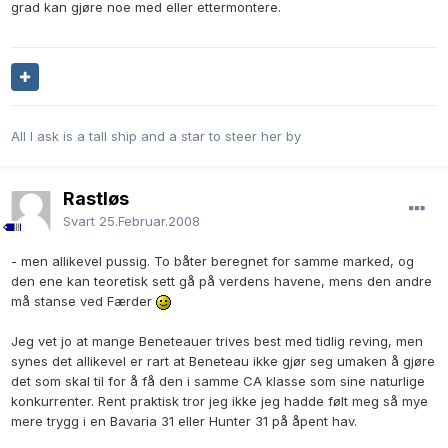
grad kan gjøre noe med eller ettermontere.
All I ask is a tall ship and a star to steer her by
Rastløs
Svart
25.Februar.2008
- men allikevel pussig. To båter beregnet for samme marked, og
den ene kan teoretisk sett gå på verdens havene, mens den andre
må stanse ved Færder
Jeg vet jo at mange Beneteauer trives best med tidlig reving, men
synes det allikevel er rart at Beneteau ikke gjør seg umaken å gjøre
det som skal til for å få den i samme CA klasse som sine naturlige
konkurrenter. Rent praktisk tror jeg ikke jeg hadde følt meg så mye
mere trygg i en Bavaria 31 eller Hunter 31 på åpent hav.