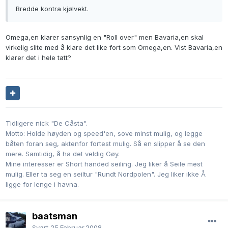
Bredde kontra kjølvekt.
Omega,en klarer sansynlig en "Roll over" men Bavaria,en skal
virkelig slite med å klare det like fort som Omega,en. Vist Bavaria,en
klarer det i hele tatt?
Tidligere nick "De Cåsta".
Motto: Holde høyden og speed'en, sove minst mulig, og legge
båten foran seg, aktenfor fortest mulig. Så en slipper å se den
mere. Samtidig, å ha det veldig Gøy.
Mine interesser er Short handed seiling. Jeg liker å Seile mest
mulig. Eller ta seg en seiltur "Rundt Nordpolen". Jeg liker ikke Å
ligge for lenge i havna.
baatsman
Svart
25.Februar.2008