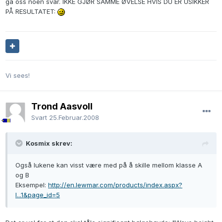
ga oss noen svar. IKKE GJØR SAMME ØVELSE HVIS DU ER USIKKER
PÅ RESULTATET:
Vi sees!
Trond Aasvoll
Svart
25.Februar.2008
Kosmix skrev:
Også lukene kan visst være med på å skille mellom klasse A
og B
Eksempel:
http://en.lewmar.com/products/index.aspx?
l...1&page_id=5