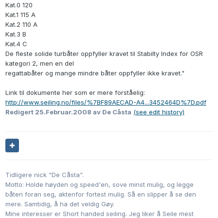
Kat.0 120
Kat.1 115 A
Kat.2 110 A
Kat.3 B
Kat.4 C
De fleste solide turbåter oppfyller kravet til Stabilty Index for OSR
kategori 2, men en del
regattabåter og mange mindre båter oppfyller ikke kravet."
Link til dokumente her som er mere forståelig:
http://www.seiling.no/files/%7BF89AECAD-A4...3452464D%7D.pdf
Redigert
25.Februar.2008
av De Cåsta
(see edit history)
Tidligere nick "De Cåsta".
Motto: Holde høyden og speed'en, sove minst mulig, og legge
båten foran seg, aktenfor fortest mulig. Så en slipper å se den
mere. Samtidig, å ha det veldig Gøy.
Mine interesser er Short handed seiling. Jeg liker å Seile mest