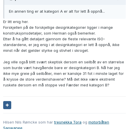
En annen ting er at kategori A er alt for lett å oppnå...
Er litt enig her.
Forskjellen på de forskjellige designkategorier ligger i mange
konstruksjonsdetaljer, som Herman også bemerker.
Etter å ha gått detaljert gjennom de fleste relevante ISO-
standardene, er jeg enig i at designkategori er lett å oppnå, ikke
minst når det gjelder styrke og stivhet i skroget.
Jeg ville også blitt svært skeptisk dersom en seilbåt av en størrelse
som burde vært havgående bare er designkategori B. Nå har jeg
ikke mye greie på seilbåter, men er kanskje 31 fot i minste laget for
å krysse de store verdenshavene? Må det ikke være ekstremt
ruskete dersom en må stoppe ved Færder med kategori B?
Hilsen Nils Rømcke som har
tresnekka Tora
og
motorbåten
Saowanee