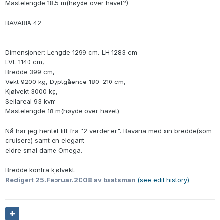
Mastelengde 18.5 m(høyde over havet?)
BAVARIA 42
Dimensjoner: Lengde 1299 cm, LH 1283 cm,
LVL 1140 cm,
Bredde 399 cm,
Vekt 9200 kg, Dyptgående 180-210 cm,
Kjølvekt 3000 kg,
Seilareal 93 kvm
Mastelengde 18 m(høyde over havet)
Nå har jeg hentet litt fra "2 verdener". Bavaria med sin bredde(som
cruisere) samt en elegant
eldre smal dame Omega.
Bredde kontra kjølvekt.
Redigert
25.Februar.2008
av baatsman
(see edit history)