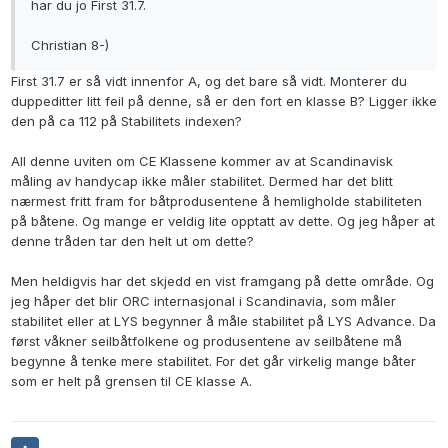
har du jo First 31.7.
Christian 8-)
First 31.7 er så vidt innenfor A, og det bare så vidt. Monterer du
duppeditter litt feil på denne, så er den fort en klasse B? Ligger ikke
den på ca 112 på Stabilitets indexen?
All denne uviten om CE Klassene kommer av at Scandinavisk
måling av handycap ikke måler stabilitet. Dermed har det blitt
nærmest fritt fram for båtprodusentene å hemligholde stabiliteten
på båtene. Og mange er veldig lite opptatt av dette. Og jeg håper at
denne tråden tar den helt ut om dette?
Men heldigvis har det skjedd en vist framgang på dette område. Og
jeg håper det blir ORC internasjonal i Scandinavia, som måler
stabilitet eller at LYS begynner å måle stabilitet på LYS Advance. Da
først våkner seilbåtfolkene og produsentene av seilbåtene må
begynne å tenke mere stabilitet. For det går virkelig mange båter
som er helt på grensen til CE klasse A.